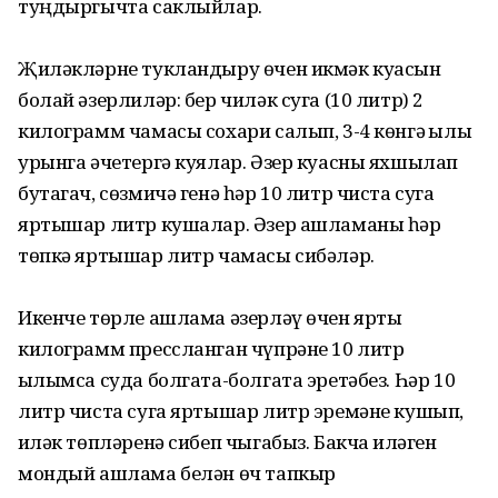
туңдыргычта саклыйлар.
Җиләкләрне тукландыру өчен икмәк куасын
болай әзерлиләр: бер чиләк суга (10 литр) 2
килограмм чамасы сохари салып, 3-4 көнгә җылы
урынга әчетергә куялар. Әзер куасны яхшылап
бутагач, сөзмичә генә һәр 10 литр чиста суга
яртышар литр кушалар. Әзер ашламаны һәр
төпкә яртышар литр чамасы сибәләр.
Икенче төрле ашлама әзерләү өчен ярты
килограмм прессланган чүпрәне 10 литр
җылымса суда болгата-болгата эретәбез. Һәр 10
литр чиста суга яртышар литр эремәне кушып,
җиләк төпләренә сибеп чыгабыз. Бакча җиләген
мондый ашлама белән өч тапкыр