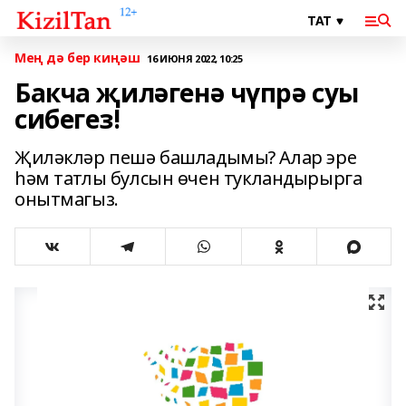
Мең дә бер киңәш
16 ИЮНЯ 2022, 10:25
Бакча җиләгенә чүпрә суы
сибегез!
Җиләкләр пешә башладымы? Алар эре
һәм татлы булсын өчен тукландырырга
онытмагыз.