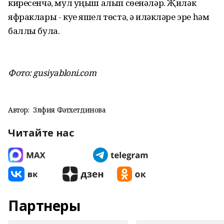
киресенчә, мул уңыш алып сөенәләр. Җиләк
яфраклары - куе яшел төстә, ә җиләкләре эре һәм
баллы була.
Фото: gusiyabloni.com
Автор:
Зөлфия Фәтхетдинова
Читайте нас
Партнеры