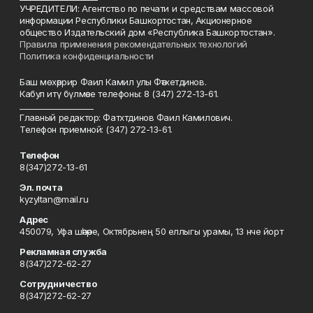
УЧРЕДИТЕЛИ: Агентство по печати и средствам массовой
информации Республики Башкортостан, Акционерное
общество Издательский дом «Республика Башкортостан».
Правила применения рекомендательных технологий
Политика конфиденциальности
Баш мөхәррир Фаил Камил улы Фәтхетдинов.
Кабул итү бүлмәсе телефоны: 8 (347) 272-13-61.
___________________
Главный редактор: Фатхтдинов Фаил Камилович.
Телефон приемной: (347) 272-13-61.
Телефон
8(347)272-13-61
Эл. почта
kyzyltan@mail.ru
Адрес
450079, Уфа шәһәре, Октябрьнең 50 еллыгы урамы, 13 нче йорт
Рекламная служба
8(347)272-62-27
Сотрудничество
8(347)272-62-27