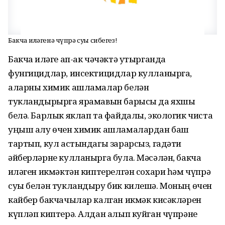
Бакча җиләгенә чүпрә суы сибегез!
Бакча җиләге ап-ак чәчәктә утырганда
фунгицидлар, инсектицидлар кулланырга,
аларны химик ашламалар белән
тукландырырга ярамавын барысы да яхшы
белә. Барлык яклап та файдалы, экологик чиста
уңыш алу өчен химик ашламалардан баш
тартып, кул астындагы зарарсыз, гадәти
әйберләрне кулланырга була. Мәсәлән, бакча
җиләген икмәктән киптерелгән сохари һәм чүпрә
суы белән тукландыру бик килешә. Моның өчен
кайбер бакчачылар калган икмәк кисәкләрен
күпләп киптерә. Алдан алып куйган чүпрәне