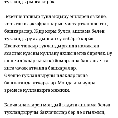
тукландырырга кирәк.
Беренче тапкыр тукландыру эшләрен яз көне,
корыган җиләк яфракларын чистартканнан соң
башкаралар. Җир коры булса, ашлама белән
тукландыру алдыннан су сибәргә кирәк.
Икенче тапкыр тукландырганда икмәктән
ясалган куасны куллану яхшы нәтиҗә бирәчәк. Бу
эшне җиләкләр чәчәккә йомарлана башлагач та
яисә чәчәк атканда башкаралар.
Өченче тукландыруны җиләкләр пешә
башлаганда үткәрәләр. Монда янә чүпрә
эремәсе кулланырга мөмкин.
Бакча җиләкләрен мондый гадәти ашлама белән
тукландыручы бакчачылар бер дә отылмый,