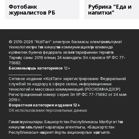
Фотобанк
Рубрика "Еда и
журналистов РБ
напитки"
© 2019-2026 “KizilTan” электрон басмасы элемтә, мәгълүмат
технологияләре һәм киңкүләм коммуникацияләр өлкәсендә
күзәтчелек буенча федераль хезмәт тарафыннан теркәлгән.
Теркәлү саны: 2019 елның 24 маендагы Эл сериясе № ФС 77-
75682.
Басманы
ң яшь к
атегориясе
12+
___________________
Сетевое издание «KizilTan» зарегистрировано Федеральной
службой по надзору в сфере связи, информационных
технологий и массовых коммуникаций (РОСКОМНАДЗОР)
Регистрационный номер: серия Эл № ФС 77-75682 от 24 мая
2019 г.
Возрастная категория издания 12+
Об использовании персональных данных
Гамәлгә куючылары: Башкортстан Республикасы Матбугат һәм
киңкүләм мәгълүмат чаралары агентлыгы, «Башкортстан
Республикасы» нәшрият йорты акционерлык җәмгыяте.
____________________