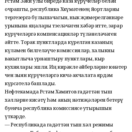
Рөстәм Зәки улы биредә каза күрүчеләр белән
очрашты, республика Хөкүмәтенең йортларны
тергезергә булыша­чагын, нык җимерелгәннәре
урынына яңалары төзеләчәген хәбәр итте, зарар
күрүчеләргә компенсацияләр түләнеләчәген
әйтте. Торак пунктларда күрелгән казаның
күләмен билгеләүче комиссияләр, халыкны
вакытлыча урнаштыру пунктлары, кыр
кухнялары эшли. Иң кирәкле әйберләрне юнәтер
өчен зыян күрүчеләргә кичә акчалата ярдәм
күрсәтелә башлады.
Нефтекамада Рөстәм Хәмитов гадәттән тыш
хәлләрне кисәтү һәм аның нәтиҗәләрен бетерү
буенча республика комиссиясе утырышын
үткәрде.
— Республикада гадәттән тыш хәл режимы