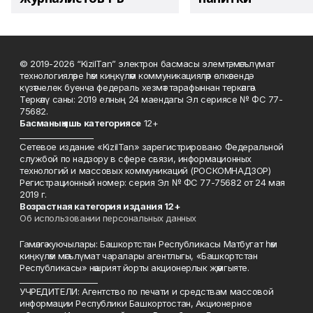
© 2019-2026 “KizilTan” электрон басмасы элемтә, мәгълүмат
технологияләре һәм киңкүләм коммуникацияләр өлкәсендә
күзәтчелек буенча федераль хезмәт тарафыннан теркәлгән.
Теркәлү саны: 2019 елның 24 маендагы Эл сериясе № ФС 77-
75682.
Басманы
ң яшь к
атегориясе
12+
___________________
Сетевое издание «KizilTan» зарегистрировано Федеральной
службой по надзору в сфере связи, информационных
технологий и массовых коммуникаций (РОСКОМНАДЗОР)
Регистрационный номер: серия Эл № ФС 77-75682 от 24 мая
2019 г.
Возрастная категория издания 12+
Об использовании персональных данных
Гамәлгә куючылары: Башкортстан Республикасы Матбугат һәм
киңкүләм мәгълүмат чаралары агентлыгы, «Башкортстан
Республикасы» нәшрият йорты акционерлык җәмгыяте.
____________________
УЧРЕДИТЕЛИ: Агентство по печати и средствам массовой
информации Республики Башкортостан, Акционерное