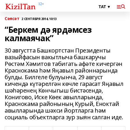
Сәясәт
2 СЕНТЯБРЯ 2014, 10:13
“Беркем дә ярдәмсез
калмаячак”
30 августта Башкортстан Президенты
вазыйфасын вакытлыча башкаручы
Рөстәм Хәмитов табигать афәте кичергән
Краснокама һәм Яңавыл районнарында
булды. Билгеле булуынча, 29 август
кичендә күтәрелгән көчле гарасат Яңавыл
шәһәренең Көнчыгыш бистәсендә,
Конигово, Иске Көек авылларында,
Краснокама районының Курый, Еноктай
авылларында шәхси йортларга һәм
социаль объектларга зур зыян салган иде.