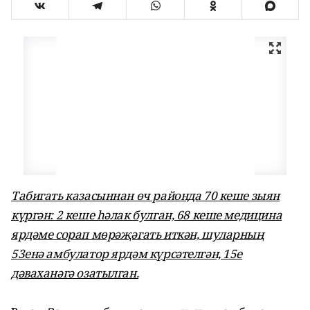
Табигать казасыннан өч районда 70 кеше зыян
күргән: 2 кеше һәлак булган, 68 кеше медицина
ярдәме сорап мөрәҗәгать иткән, шуларның
53енә амбулатор ярдәм күрсәтелгән, 15е
дәваханәгә озатылган.