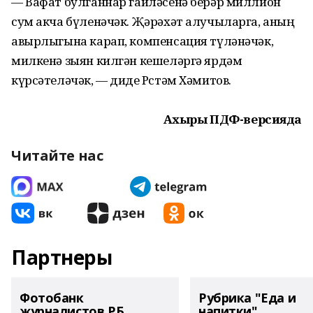
— Вафат булганнар гаиләсенә берәр миллион
сум акча бүленәчәк. Җәрәхәт алучыларга, аның
авырлыгына карап, компенсация түләнәчәк,
милкенә зыян килгән кешеләргә ярдәм
күрсәтеләчәк, — диде Рөстәм Хәмитов.
Ахыры ПДФ-версияда
Читайте нас
Партнеры
Фотобанк
Рубрика "Еда и
журналистов РБ
напитки"