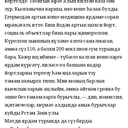
кертелде. Табигый афәт алып килгән каза бик
зур. Кызганычка каршы, ике кеше һәлак булды.
Егермедән артык кеше медицина ярдәме сорап
мөрәҗәгать итте. Биш йөздән артык шәхси йорт,
социаль объектлар биналары җимерелгән.
Күрелгән зыянның күләме әлегә саналмаган,
әмма сүз 150, ә бәлки 200 миллион сум турында
бара. Хәзер иң мөһиме – түбәсез калган кешеләргә
ярдәм күрсәтү, киләсе ел башына кадәр
йортларны тергезү һәм яңаларын төзү
тәмамланырга тиеш. Мин моның барлык
кыенлыкларын аңлыйм, әмма әйткән срокка бу
эшне без тәмамларга бурычлы, — дип, комиссия,
җитәкчеләр, хөкүмәт алдында анык бурычлар
куйды Рөстәм Зәки улы.
Матди ярдәм турында да сүз барды.