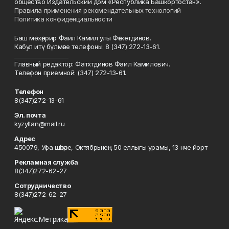
общество Издательский дом «Республика Башкортостан».
Правила применения рекомендательных технологий
Политика конфиденциальности
Баш мөхәррир Фаил Камил улы Фәтхетдинов.
Кабул итү бүлмәсе телефоны: 8 (347) 272-13-61.
___________________
Главный редактор: Фатхтдинов Фаил Камилович.
Телефон приемной: (347) 272-13-61.
Телефон
8(347)272-13-61
Эл. почта
kyzyltan@mail.ru
Адрес
450079, Уфа шәһәре, Октябрьнең 50 еллыгы урамы, 13 нче йорт
Рекламная служба
8(347)272-62-27
Сотрудничество
8(347)272-62-27