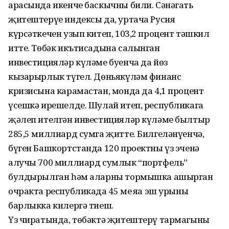
арасында икенче баскычны били. Сәнәгать
җитештерүе индексы да, уртача Русия
күрсәткечен узып китеп, 103,2 процент тәшкил
итте. Төбәк икътисадына салынган
инвестицияләр күләме буенча да йөз
кызарырлык түгел. Дөньякүләм финанс
кризисына карамастан, монда да 4,1 процент
үсешкә ирешелде. Шулай итеп, республикага
җәлеп ителгән инвестиция­ләр күләме былтыр
285,5 миллиард сумга җитте. Билгеләнүенчә,
бүген Башкортстанда 120 проектны үз эченә
алучы 700 миллиард сумлык “портфель”
булдырылган һәм аларны тормышка ашырган
очракта республикада 45 мең яңа эш урыны
барлыкка килергә тиеш.
Үз чиратында, төбәктә җитештерү тармагының