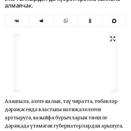
алмаячак.
Аңлашыла, әлеге яңалык, тәү чиратта, төбәкләр
дәрәҗәсендә власть­ның нәтиҗәлелеген
арттыруга, вазыйфа бурычларын тиешле
дәрәҗәдә үтәмәгән губернаторлардан арынуга,