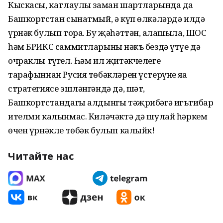
Кыскасы, катлаулы заман шартларында да
Башкортстан сынатмый, ә күп өлкәләрдә илдә
үрнәк булып тора. Бу җәһәттән, аңлашыла, ШОС
һәм БРИКС саммитларының нәкъ бездә үтүе дә
очраклы түгел. Һәм ил җитәк­челеге
тарафыннан Русия төбәкләрен үстерүнең яңа
стратегиясе эшләнгәндә дә, шәт,
Башкортстандагы алдынгы тәҗрибәгә игътибар
ителми калынмас. Киләчәктә дә шулай һәркем
өчен үрнәкле төбәк булып калыйк!
Читайте нас