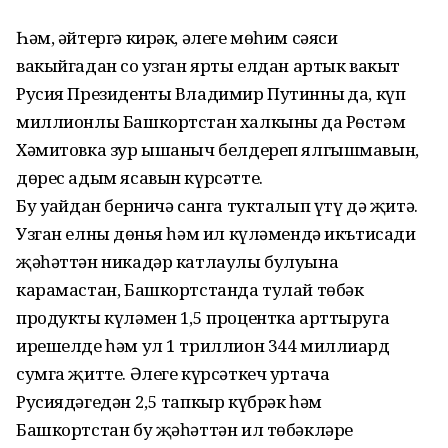
Һәм, әйтергә кирәк, әлеге мөһим сәяси
вакыйгадан соң узган ярты елдан артык вакыт
Русия Президенты Владимир Путинның да, күп
миллионлы Башкортстан халкының да Рөстәм
Хәмитовка зур ышаныч белдереп ялгышмавын,
дөрес адым ясавын күрсәтте.
Бу уңайдан берничә санга тукталып үтү дә җитә.
Узган елның дөнья һәм ил күләмендә икътисади
җәһәттән никадәр катлаулы булуына
карамастан, Башкортстанда тулай төбәк
продукты күләмен 1,5 процентка арттыруга
ирешелде һәм ул 1 триллион 344 миллиард
сумга җитте. Әлеге күрсәткеч уртача
Русиядәгедән 2,5 тапкыр күбрәк һәм
Башкортстан бу җәһәттән ил төбәкләре