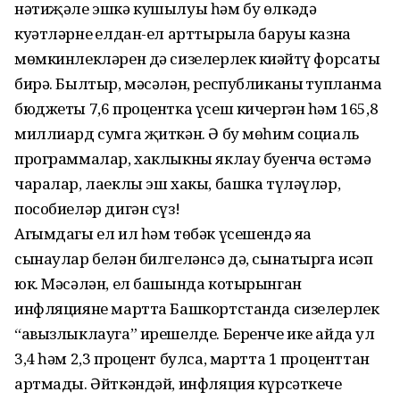
нәтиҗәле эшкә кушылуы һәм бу өлкәдә
куәтләрнең елдан-ел арттырыла баруы казна
мөмкинлек­ләрен дә сизелерлек киңәйтү форсаты
бирә. Былтыр, мәсәлән, республиканың тупланма
бюджеты 7,6 процентка үсеш кичергән һәм 165,8
миллиард сумга җиткән. Ә бу мөһим социаль
программалар, хаклыкны яклау буенча өстәмә
чаралар, лаеклы эш хакы, башка түләүләр,
пособиеләр дигән сүз!
Агымдагы ел ил һәм төбәк үсешендә яңа
сынаулар белән билгеләнсә дә, сынатырга исәп
юк. Мәсәлән, ел башында котырынган
инфляцияне мартта Башкортстанда сизелерлек
“авызлыклауга” ирешелде. Беренче ике айда ул
3,4 һәм 2,3 процент булса, мартта 1 проценттан
артмады. Әйткәндәй, инфляция күрсәткече