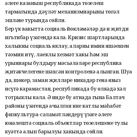
әлеге казаныш республикада төзелеш
тармагында дәүләт механизмнарының төгәл
эшләве турында сөйли.
Бер үк вакытта социаль йөкләмәләр дә иң җитди
игътибар үзәгендә кала. Кризис шартларында
халыкны социаль яклау, аларның имин яшәешен
тәэмин итү, лаеклы хезмәт хакы һәм эш
урыннары булдыру мәсьәләләре республика
җитәкчелегенең шәхсән контроленә алынган. Шуңа
да, шөкер, заман җилләре никадәр генә явыз
исүгә карамастан, республикада бу өлкәдә хәл
тотрыклы кала. Ә инде бу атнада гына Балтач
районы үзәгендә ачылган ике катлы мәһабәт
физкультура-сәламәт­ләндерү үзәге әлеге
юнәлештә социаль объектлар төзелешенең тулы
куәттә алып барылуы хакында сөйли.