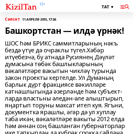
Сәясәт
11 АПРЕЛЯ 2015, 17:36
Башкортстан — илдә үрнәк!
ШОС һәм БРИКС саммитларының нәкъ
бездә үтүе дә очраклы түгел.Хәбәр
итүебезчә, бу атнада Русиянең Дәүләт
думасына төбәк башлыкларының
вәкаләтләре вакытын чикләү турында
закон проекты кертелде. Ул Думаның
барлык дүрт фракциясе вәкилләре
катнашлыгында әзерләнде һәм субъект­
ларда властьны әледән-әле алыштырып,
яңартып торуны максат итеп куя. Ягъни,
документка ярашлы, әгәр дә ул хуплау
таба икән, вәкаләтләре вакыты 2012 елда
һәм аннан соң башланган губернаторлар
ике тапкырдан да күбрәк срокка сайлана