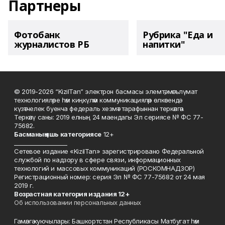
Партнеры
Фотобанк
Рубрика "Еда и
журналистов РБ
напитки"
© 2019-2026 “KizilTan” электрон басмасы элемтә, мәгълүмат
технологияләре һәм киңкүләм коммуникацияләр өлкәсендә
күзәтчелек буенча федераль хезмәт тарафыннан теркәлгән.
Теркәлү саны: 2019 елның 24 маендагы Эл сериясе № ФС 77-
75682.
Басманы
ң яшь к
атегориясе
12+
___________________
Сетевое издание «KizilTan» зарегистрировано Федеральной
службой по надзору в сфере связи, информационных
технологий и массовых коммуникаций (РОСКОМНАДЗОР)
Регистрационный номер: серия Эл № ФС 77-75682 от 24 мая
2019 г.
Возрастная категория издания 12+
Об использовании персональных данных
Гамәлгә куючылары: Башкортстан Республикасы Матбугат һәм