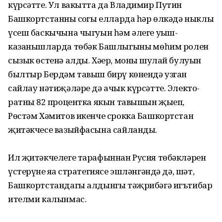
күрсәтте. Ул вакытта да Владимир Путин
Башкортстанның соңгы елларда һәр өлкәдә ныклы
үсеш баскычына чыгуын һәм әлеге уңыш-
казанышларда төбәк Башлыгының мөһим ролен
сызык өстенә алды. Хәер, моның шулай булуын
былтыр Бердәм тавыш бирү көнендә узган
сайлау нәтиҗәләре дә ачык күрсәтте. Электо­
ратның 82 процентка якын тавышын җыеп,
Рөстәм Хәмитов икенче срокка Башкортстан
җитәкчесе вазыйфасына сайланды.
Ил җитәк­челеге тарафыннан Русия төбәкләрен
үстерүнең яңа стратегиясе эшләнгәндә дә, шәт,
Башкортстандагы алдынгы тәҗрибәгә игътибар
ителми калынмас.