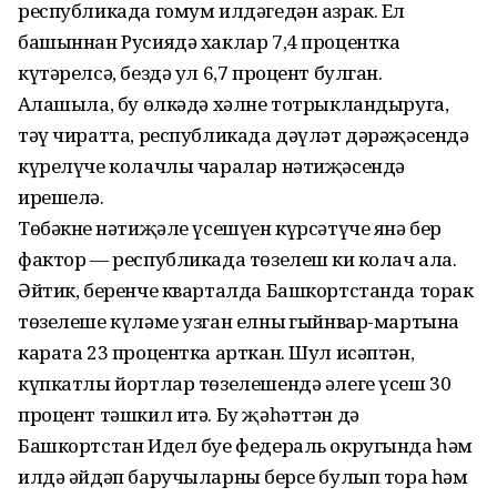
республикада гомум илдәгедән азрак. Ел
башыннан Русиядә хаклар 7,4 процентка
күтәрелсә, бездә ул 6,7 процент булган.
Аңлашыла, бу өлкәдә хәлне тотрыкландыруга,
тәү чиратта, республикада дәүләт дәрәҗә­сендә
күрелүче колачлы чаралар нәтиҗәсендә
ирешелә.
Төбәкнең нәтиҗәле үсешүен күр­сәтүче янә бер
фактор — республикада төзелеш киң колач ала.
Әйтик, беренче кварталда Башкортстанда торак
төзелеше күләме узган елның гыйнвар-мартына
карата 23 процентка арткан. Шул исәптән,
күпкатлы йортлар төзелешендә әлеге үсеш 30
процент тәшкил итә. Бу җәһәттән дә
Башкортстан Идел буе федераль округында һәм
илдә әйдәп баручыларның берсе булып тора һәм