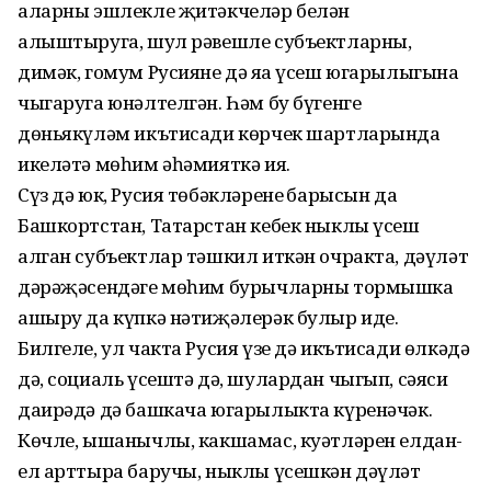
аларны эшлекле җитәкчеләр белән
алыштыруга, шул рәвешле субъект­ларны,
димәк, гомум Русияне дә яңа үсеш югарылыгына
чыгаруга юнәлтел­гән. Һәм бу бүгенге
дөньякүләм икътисади көрчек шартларында
икеләтә мөһим әһәмияткә ия.
Сүз дә юк, Русия төбәкләренең барысын да
Башкортстан, Татарстан кебек ныклы үсеш
алган субъектлар тәшкил иткән очракта, дәүләт
дәрәҗә­сендәге мөһим бурычларны тормышка
ашыру да күпкә нәтиҗәлерәк булыр иде.
Билгеле, ул чакта Русия үзе дә икътисади өлкәдә
дә, социаль үсештә дә, шулардан чыгып, сәяси
даирәдә дә башкача югарылыкта күренәчәк.
Көчле, ышанычлы, какшамас, куәтләрен елдан-
ел арттыра баручы, ныклы үсешкән дәүләт