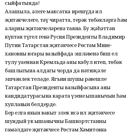
сыйфатында!
Аңлашыла, әлеге максатка ирешүдә ил
җитәкчелеге, тәү чиратта, терәк төбәкләргә һәм
аларның җитәкчеләренә таяна. Бу җәһәттән
күптән түгел генә Русия Президенты Владимир
Путин Татарстан җитәкчесе Рөстәм Миңне­
хановның югары вазыйфада эшләвенә биш ел
тулу уңаеннан Кремльдә аны кабул итеп, төбәк
башлыгына алдагы чорда да нәтиҗәле
эшчәнлек теләде. Ягъни шушы рәвешле
Татарстан Президенты вазыйфасына аның
кандидатурасына карата үзенең ышанычын һәм
хуплавын белдерде.
Бер елга якын вакыт элек исә ил җитәкчесе
шундый ук ышанычны Баш­кортстанның
гамәлдәге җитәкчесе Рөстәм Хәмитовка