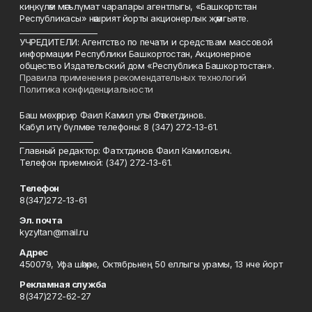
киңкүләм мәгълүмат чаралары агентлыгы, «Башкортстан
Республикасы» нәшрият йорты акционерлык җәмгыяте.
____________________
УЧРЕДИТЕЛИ: Агентство по печати и средствам массовой
информации Республики Башкортостан, Акционерное
общество Издательский дом «Республика Башкортостан».
Правила применения рекомендательных технологий
Политика конфиденциальности
Баш мөхәррир Фаил Камил улы Фәтхетдинов.
Кабул итү бүлмәсе телефоны: 8 (347) 272-13-61.
___________________
Главный редактор: Фатхтдинов Фаил Камилович.
Телефон приемной: (347) 272-13-61.
Телефон
8(347)272-13-61
Эл. почта
kyzyltan@mail.ru
Адрес
450079, Уфа шәһәре, Октябрьнең 50 еллыгы урамы, 13 нче йорт
Рекламная служба
8(347)272-62-27