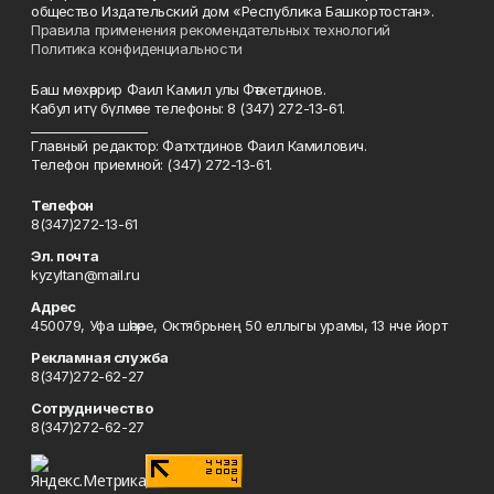
общество Издательский дом «Республика Башкортостан».
Правила применения рекомендательных технологий
Политика конфиденциальности
Баш мөхәррир Фаил Камил улы Фәтхетдинов.
Кабул итү бүлмәсе телефоны: 8 (347) 272-13-61.
___________________
Главный редактор: Фатхтдинов Фаил Камилович.
Телефон приемной: (347) 272-13-61.
Телефон
8(347)272-13-61
Эл. почта
kyzyltan@mail.ru
Адрес
450079, Уфа шәһәре, Октябрьнең 50 еллыгы урамы, 13 нче йорт
Рекламная служба
8(347)272-62-27
Сотрудничество
8(347)272-62-27