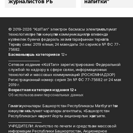
журналистов РБ
напитки"
© 2019-2026 “KizilTan” электрон басмасы элемтә, мәгълүмат
технологияләре һәм киңкүләм коммуникацияләр өлкәсендә
күзәтчелек буенча федераль хезмәт тарафыннан теркәлгән.
Теркәлү саны: 2019 елның 24 маендагы Эл сериясе № ФС 77-
75682.
Басманы
ң яшь к
атегориясе
12+
___________________
Сетевое издание «KizilTan» зарегистрировано Федеральной
службой по надзору в сфере связи, информационных
технологий и массовых коммуникаций (РОСКОМНАДЗОР)
Регистрационный номер: серия Эл № ФС 77-75682 от 24 мая
2019 г.
Возрастная категория издания 12+
Об использовании персональных данных
Гамәлгә куючылары: Башкортстан Республикасы Матбугат һәм
киңкүләм мәгълүмат чаралары агентлыгы, «Башкортстан
Республикасы» нәшрият йорты акционерлык җәмгыяте.
____________________
УЧРЕДИТЕЛИ: Агентство по печати и средствам массовой
информации Республики Башкортостан, Акционерное