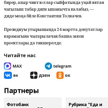
бирер, ахыр чиктә юллар сыйфатында уңай яктан
чагылыш табар дигән ышанычта калабыз, —
диде моңа бәйле Константин Толкачев.
Президиум утырышында 24 мартта депутатлар
карамагына чыгарылачак башка закон
проектлары да тикшерелде.
Читайте нас
Партнеры
Фотобанк
Рубрика "Еда и