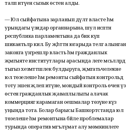
таләп итүен сызык өстенә алды.
— Юл сыйфатына зарланып дәүләт власте һәм
урындагы үзидарә органнарына, шул исәптән
республика парламентына да бик күп
шикаятьләр килә. Бу җәһәттән югарыда телгә алынган
законга үзгәрешләр власть һәм гражданлык
җәмгыяте институтлары арасында әлеге мәсьәләләрдә
тыгыз хезмәттәшлек булдыруга, җәмәгатьчелекне
юл төзелеше һәм ремонты сыйфатын контрольдә
тоту эшенә җәлеп итүне, мондый контроль өчен үз
өстенә гражданлык җаваплылыгы алачак
коммерциягә карамаган оешмалар төзүне күз
уңында тота. Болар барысы Башкортстанда юл
төзелеше һәм ремонтына бәйле проблемалар
турында оператив мәгълүмат алу мөмкинлеге