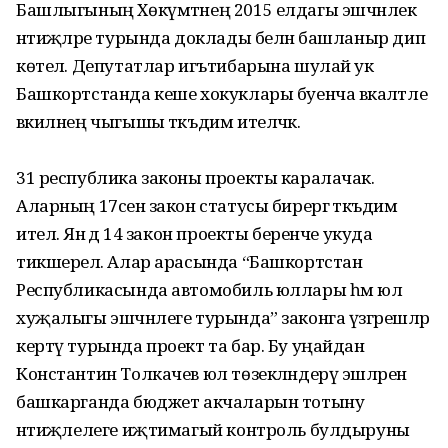
Башлыгының Хөкүмәтнең 2015 елдагы эшчәнлек
нәтиҗәләре турында доклады белән башланыр дип
көтелә. Депутатлар игътибарына шулай ук
Башкортстанда кеше хокуклары буенча вәкаләтле
вәкилнең чыгышы тәкъдим ителәчәк.
31 республика законы проекты каралачак.
Аларның 17сенә закон статусы бирергә тәкъдим
ителә. Янә дә 14 закон проекты беренче укуда
тикшерелә. Алар арасында “Башкортстан
Республикасында автомобиль юллары һәм юл
хуҗалыгы эшчәнлеге турында” законга үзгәрешләр
кертү турында проект та бар. Бу уңайдан
Константин Толкачев юл төзекләндерү эшләрен
башкарганда бюджет акчаларын тотыну
нәтиҗәлелеге иҗтимагый контроль булдыруны