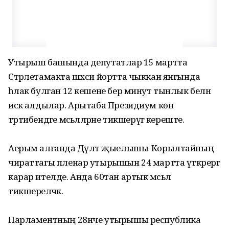
Утырыш башында депутатлар 15 мартта
Стәрлетамакта шәхси йортта чыккан янгында
һәлак булган 12 кешене бер минут тынлык белән
искә алдылар. Арытаба Президиум көн
тәртибендәге мәсьәләләрне тикшерүгә кереште.
Аерым алганда Дәүләт җыелышы-Корылтайның
чираттагы пленар утырышын 24 мартта үткәрергә
карар ителде. Анда 60тан артык мәсьәлә
тикшереләчәк.
Парламентның 28нче утырышы республика