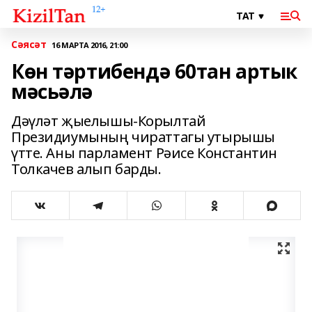
Сәясәт
16 МАРТА 2016, 21:00
Көн тәртибендә 60тан артык
мәсьәлә
Дәүләт җыелышы-Корылтай
Президиумының чираттагы утырышы
үтте. Аны парламент Рәисе Константин
Толкачев алып барды.