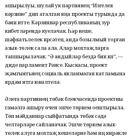
ашырылуы, шулай ук партиянең “Изгелек
кәрзине” дип аталган яңа проекты турында да
бәян итте. Кәрзиннәр республиканың зур
кибетләрендә куелачак. Һәр кеше,
шәфкатьлелек күрсәтеп, анда бозылмый торган
азык-төлек сала ала. Алар мохтаҗларга
тапшырылачак. “Ә андыйлар бездә бик күп”, —
диде парламент Рәисе. Кыскасы, проект
җәмгыятьнең социаль якланмаган катламына
ярдәм итүгә юнәлтелә.
Әлегә партиянең төбәк бүлекчәсендә проектны
гамәлгә ашыру өчен эшче төркем оештырыла.
Төп мәйданнар сыйфатында төбәк сәүдә
челтәрләре сайланачак. Эшче төркем азык-
төлек алуга мохтаҗ кешеләрне һәм иң кирәкле