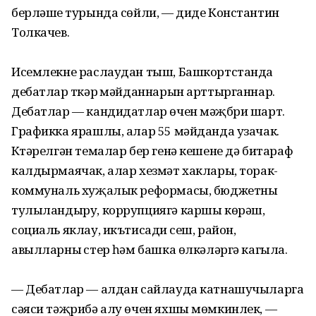
берләшүе турында сөйли, — диде Константин
Толкачев.
Исемлекне раслаудан тыш, Башкортстанда
дебатлар үткәрү мәйданнарын арттырганнар.
Дебатлар — кандидатлар өчен мәҗбүри шарт.
Графикка ярашлы, алар 55 мәйданда узачак.
Күтәрелгән темалар бер генә кешене дә битараф
калдырмаячак, алар хезмәт хаклары, торак-
коммуналь хуҗалык реформасы, бюджетны
тулыландыру, коррупциягә каршы көрәш,
социаль яклау, икътисади үсеш, район,
авылларны үстерү һәм башка өлкәләргә кагыла.
— Дебатлар — алдан сайлауда катнашучыларга
сәяси тәҗрибә алу өчен яхшы мөмкинлек, —