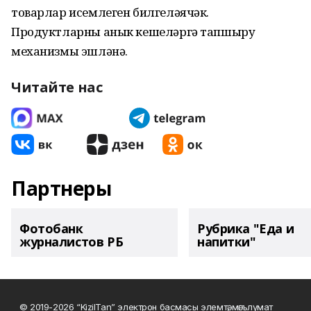
товарлар исемлеген билгеләячәк.
Продуктларны анык кешеләргә тапшыру
механизмы эшләнә.
Читайте нас
Партнеры
Фотобанк
Рубрика "Еда и
журналистов РБ
напитки"
© 2019-2026 “KizilTan” электрон басмасы элемтә, мәгълүмат