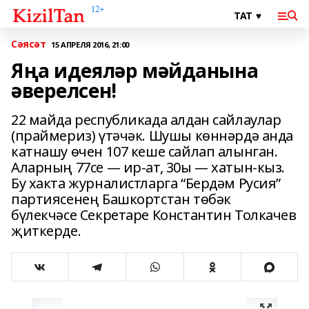
Сәясәт
15 АПРЕЛЯ 2016, 21:00
Яңа идеяләр мәйданына
әверелсен!
22 майда республикада алдан сайлаулар
(праймериз) үтәчәк. Шушы көннәрдә анда
катнашу өчен 107 кеше сайлап алынган.
Аларның 77се — ир-ат, 30ы — хатын-кыз.
Бу хакта журналистларга “Бердәм Русия”
партиясенең Башкортстан төбәк
бүлекчәсе Секретаре Константин Толкачев
җиткерде.