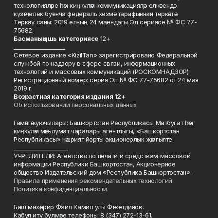
технологияләре һәм киңкүләм коммуникацияләр өлкәсендә
күзәтчелек буенча федераль хезмәт тарафыннан теркәлгән.
Теркәлү саны: 2019 елның 24 маендагы Эл сериясе № ФС 77-
75682.
Басманы
ң яшь к
атегориясе
12+
___________________
Сетевое издание «KizilTan» зарегистрировано Федеральной
службой по надзору в сфере связи, информационных
технологий и массовых коммуникаций (РОСКОМНАДЗОР)
Регистрационный номер: серия Эл № ФС 77-75682 от 24 мая
2019 г.
Возрастная категория издания 12+
Об использовании персональных данных
Гамәлгә куючылары: Башкортстан Республикасы Матбугат һәм
киңкүләм мәгълүмат чаралары агентлыгы, «Башкортстан
Республикасы» нәшрият йорты акционерлык җәмгыяте.
____________________
УЧРЕДИТЕЛИ: Агентство по печати и средствам массовой
информации Республики Башкортостан, Акционерное
общество Издательский дом «Республика Башкортостан».
Правила применения рекомендательных технологий
Политика конфиденциальности
Баш мөхәррир Фаил Камил улы Фәтхетдинов.
Кабул итү бүлмәсе телефоны: 8 (347) 272-13-61.