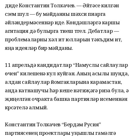
диде Константин Толкачев. — Әйтәсе килгән
сүзем шул — бу мәйданны шәхси пиарга
әйләндермәсеннәр иде. Көндәшләргә каршы
агитация дә булырга тиеш түгел. Дебатлар —
проблемаларны хәл итү юлларын тәкъдим итү,
яңа идеяләр бирү мәйданы.
11 апрельдә кандидатлар “Намуслы сайлаулар
өчен” килешүенә кул куйган. Аның асылы шунда,
алдан сайлаулар йомгакларына карамастан,
анда катнашучы һәр кеше нәтиҗәгә риза була, ә
җиңелгән очракта башка партияләр исеменнән
күрсәтелә алмый.
Константин Толкачев “Бердәм Русия”
партиясенең проектлары уңышлы гамәлгә