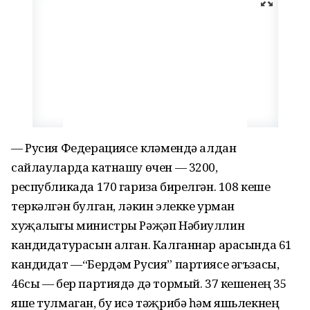
— Русия Федерациясе күләмендә алдан
сайлауларда катнашу өчен — 3200,
республикада 170 гариза бирелгән. 108 кеше
теркәлгән булган, ләкин элекке урман
хуҗалыгы министры Рәҗәп Нәбиуллин
кандидатурасын алган. Калганнар арасында 61
кандидат —“Бердәм Русия” партиясе әгъзасы,
46сы — бер партиядә дә тормый. 37 кешенең 35
яше тулмаган, бу исә тәҗрибә һәм яшьлекнең