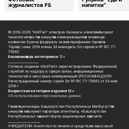
журналистов РБ
напитки"
© 2019-2026 “KizilTan” электрон басмасы элемтә, мәгълүмат
технологияләре һәм киңкүләм коммуникацияләр өлкәсендә
күзәтчелек буенча федераль хезмәт тарафыннан теркәлгән.
Теркәлү саны: 2019 елның 24 маендагы Эл сериясе № ФС 77-
75682.
Басманы
ң яшь к
атегориясе
12+
___________________
Сетевое издание «KizilTan» зарегистрировано Федеральной
службой по надзору в сфере связи, информационных
технологий и массовых коммуникаций (РОСКОМНАДЗОР)
Регистрационный номер: серия Эл № ФС 77-75682 от 24 мая
2019 г.
Возрастная категория издания 12+
Об использовании персональных данных
Гамәлгә куючылары: Башкортстан Республикасы Матбугат һәм
киңкүләм мәгълүмат чаралары агентлыгы, «Башкортстан
Республикасы» нәшрият йорты акционерлык җәмгыяте.
____________________
УЧРЕДИТЕЛИ: Агентство по печати и средствам массовой