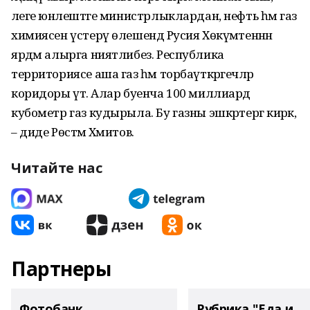
әлеге юнәлештәге министрлыклардан, нефть һәм газ
химиясен үстерү өлешендә Русия Хөкүмәтеннән
ярдәм алырга ниятлибез. Республика
территориясе аша газ һәм торбаүткәргечләр
коридоры үтә. Алар буенча 100 миллиард
кубометр газ кудырыла. Бу газны эшкәртергә кирәк,
– диде Рөстәм Хәмитов.
Читайте нас
Партнеры
Фотобанк
Рубрика "Еда и