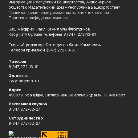
информации Республики Башкортостан, Акционерное
общество Издательский дом «Республика Башкортостан».
Правила применения рекомендательных технологий
Политика конфиденциальности
Баш мөхәррир Фаил Камил улы Фәтхетдинов.
Кабул итү бүлмәсе телефоны: 8 (347) 272-13-61.
___________________
Главный редактор: Фатхтдинов Фаил Камилович.
Телефон приемной: (347) 272-13-61.
Телефон
8(347)272-13-61
Эл. почта
kyzyltan@mail.ru
Адрес
450079, Уфа шәһәре, Октябрьнең 50 еллыгы урамы, 13 нче йорт
Рекламная служба
8(347)272-62-27
Сотрудничество
8(347)272-62-27