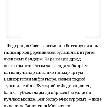
– Федерация Советы исеменнән Бөтенрусия яшь
галимнәр конференциясенә булышлык итүегез
өчен рәхмәт белдерәм. Чара югары дәрәҗәдә
оештырылган. Агымдагы елда төбәкләр һәм
катнашучылар саны ике тапкыр артуы
Башкортстан мәнфәгатьләре, сезнең тәҗрибә
турында сөйли. Бу тәҗрибәне Федерациянең
башка субъектлары да өйрәнсен һәм үзләрендә
куллансын иде. Сезгә болар өчен зур рәхмәт! – диде
очрашуда Валентина Матвиенко.