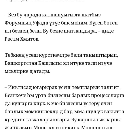
– Без бу чарада катнашуыгызга шатбыз.
Форумның Уфада үтүе бик мөһим. Бүген бөтен
ил безнең белән. Бу безне шатландыра, – диде
Рөстәм Хәмитов.
Төбәкнең үсеш күрсәткечләре белән таныштырып,
Башкортстан Башлыгы хәл итүне таләп итүче
мәсьәләләрне дә атады.
– Икътисад югарырак үсеш темпларын таләп итә.
Безгә кече һәм урта бизнесны барлык процессларга
да кушарга кирәк. Кече бизнесны үстерү өчен
барлык мөмкинлекләр дә бар, әмма шул ук вакытта
кредит ставкалары югары. Бу каршылыкларны
җиңү авыр. Моны хәл итәргә кирәк. Моннан тыш,