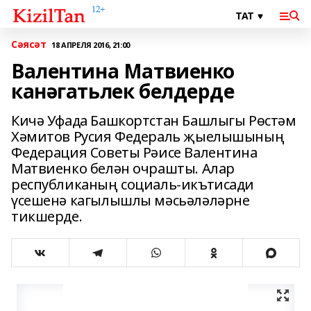
Сәясәт
18 АПРЕЛЯ 2016, 21:00
Валентина Матвиенко
канәгатьлек белдерде
Кичә Уфада Башкортстан Башлыгы Рөстәм
Хәмитов Русия Федераль җыелышының
Федерация Советы Рәисе Валентина
Матвиенко белән очрашты. Алар
республиканың социаль-икътисади
үсешенә кагылышлы мәсьәләләрне
тикшерде.