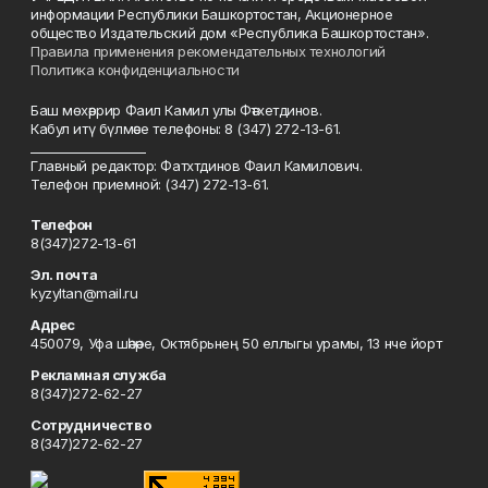
информации Республики Башкортостан, Акционерное
общество Издательский дом «Республика Башкортостан».
Правила применения рекомендательных технологий
Политика конфиденциальности
Баш мөхәррир Фаил Камил улы Фәтхетдинов.
Кабул итү бүлмәсе телефоны: 8 (347) 272-13-61.
___________________
Главный редактор: Фатхтдинов Фаил Камилович.
Телефон приемной: (347) 272-13-61.
Телефон
8(347)272-13-61
Эл. почта
kyzyltan@mail.ru
Адрес
450079, Уфа шәһәре, Октябрьнең 50 еллыгы урамы, 13 нче йорт
Рекламная служба
8(347)272-62-27
Сотрудничество
8(347)272-62-27