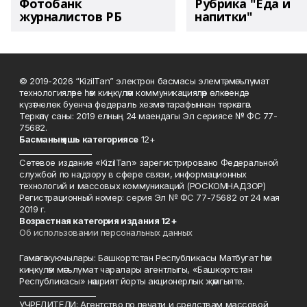
Фотобанк
Рубрика "Еда и
журналистов РБ
напитки"
© 2019-2026 “KizilTan” электрон басмасы элемтә, мәгълүмат
технологияләре һәм киңкүләм коммуникацияләр өлкәсендә
күзәтчелек буенча федераль хезмәт тарафыннан теркәлгән.
Теркәлү саны: 2019 елның 24 маендагы Эл сериясе № ФС 77-
75682.
Басманы
ң яшь к
атегориясе
12+
___________________
Сетевое издание «KizilTan» зарегистрировано Федеральной
службой по надзору в сфере связи, информационных
технологий и массовых коммуникаций (РОСКОМНАДЗОР)
Регистрационный номер: серия Эл № ФС 77-75682 от 24 мая
2019 г.
Возрастная категория издания 12+
Об использовании персональных данных
Гамәлгә куючылары: Башкортстан Республикасы Матбугат һәм
киңкүләм мәгълүмат чаралары агентлыгы, «Башкортстан
Республикасы» нәшрият йорты акционерлык җәмгыяте.
____________________
УЧРЕДИТЕЛИ: Агентство по печати и средствам массовой