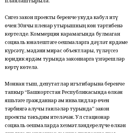
планлаштырыла.
Сигез закон проекты беренче укуда кабул итү
өчен 30нчы пленар утырышның көн тәртибенә
кертелде. Коммерция карамагында булмаган
социаль юнәлештәге оешмаларга дәүләт ярдәме
күрсәтү, мәдәни мирас объектлары, түләүсез
юридик ярдәм турында законнарга үзгәрешләр
кертү көтелә.
Моннан тыш, депутатлар игътибарына беренче
тапкыр “Башкортстан Республикасында өлкән
яшьтәге гражданнар һәм инвалидлар өчен
тәрбиягә алучы гаиләләр турында” закон
проекты тәкъдим ителәчәк. Ул стационар
социаль оешмаларда хезмәтләндерелүче өлкән