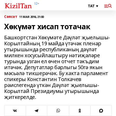
Сәясәт
11 МАЯ 2016, 21:00
Хөкүмәт хисап тотачак
Башкортстан Хөкүмәте Дәүләт җыелышы-
Корылтайның 19 майда үтәчәк пленар
утырышында республиканың дәүләт
милкен хосусыйлаштыру нәтиҗәләре
турында узган ел өчен отчет тәкъдим
итәчәк. Депутатлар барлыгы 50гә якын
мәсьәлә тикшерәчәк. Бу хакта парламент
спикеры Константин Толкачев
рәислегендә үткән Дәүләт җыелышы-
Корылтай Президиумы утырышында
җиткерелде.