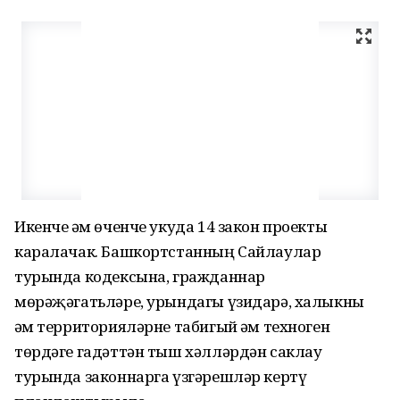
Икенче һәм өченче укуда 14 закон проекты
каралачак. Башкортстанның Сайлаулар
турында кодексына, гражданнар
мөрәҗәгатьләре, урындагы үзидарә, халыкны
һәм территорияләрне табигый һәм техноген
төрдәге гадәттән тыш хәлләрдән саклау
турында законнарга үзгәрешләр кертү