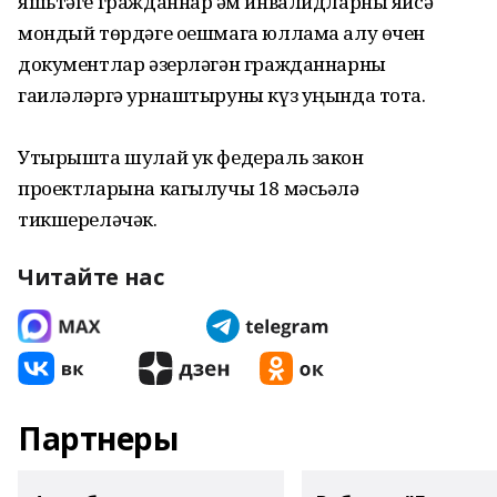
яшьтәге гражданнар һәм инвалидларны яисә
мондый төрдәге оешмага юллама алу өчен
документлар әзерләгән гражданнарны
гаиләләргә урнаштыруны күз уңында тота.
Утырышта шулай ук федераль закон
проектларына кагылучы 18 мәсьәлә
тикшереләчәк.
Читайте нас
Партнеры