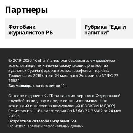
Партнеры
Фотобанк
Рубрика "Еда и
журналистов РБ
напитки"
© 2019-2026 “KizilTan” электрон басмасы элемтә, мәгълүмат
технологияләре һәм киңкүләм коммуникацияләр өлкәсендә
күзәтчелек буенча федераль хезмәт тарафыннан теркәлгән.
Теркәлү саны: 2019 елның 24 маендагы Эл сериясе № ФС 77-
75682.
Басманы
ң яшь к
атегориясе
12+
___________________
Сетевое издание «KizilTan» зарегистрировано Федеральной
службой по надзору в сфере связи, информационных
технологий и массовых коммуникаций (РОСКОМНАДЗОР)
Регистрационный номер: серия Эл № ФС 77-75682 от 24 мая
2019 г.
Возрастная категория издания 12+
Об использовании персональных данных