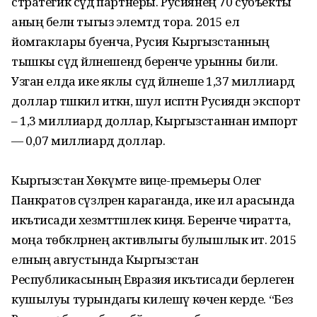
стратегик сәүдә партнеры. Русиянең 70 субъекты
аның белән тыгыз элемтәдә тора. 2015 ел
йомгаклары буенча, Русия Кыр­гызстанның
тышкы сәүдә әйләнешендә беренче урынны били.
Узган елда ике яклы сәүдә әйләнеше 1,37 миллиард
доллар тәшкил иткән, шул исәптән Русиядән экспорт
– 1,3 миллиард доллар, Кыргызстаннан импорт
— 0,07 миллиард доллар.
Кыргызстан Хөкүмәте вице-премьеры Олег
Панкратов сүзләренә караганда, ике ил арасында
икътисади хезмәттәшлек киңәя. Беренче чиратта,
моңа төбәкләрнең активлыгы булышлык итә. 2015
елның августында Кыргызстан
Республикасының Евразия икътисади берлегенә
кушылуы турындагы килешү көченә керде. “Без