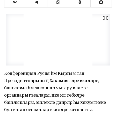
Конференциядә Русия һәм Кыргызстан
Президентларының Хакимиятләре вәкилләре,
башкарма һәм законнар чыгару власте
органнары әгъзалары, ике ил төбәкләре
башлыклары, эшлекле даирәләр һәм хөкүмәтнеке
булмаган оешмалар вәкилләре катнашты.