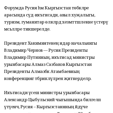
Форумда Русия һәм Кыргызстан төбәкләре
арасында сәүдә-икътисади, авыл хуҗалыгы,
туризм, гуманитар өлкәләрдә хезмәттәшлекне үстерү
мәсьәләләре тикшерелде.
Президент Хакимиятенең идарә начальнигы
Владимир Чернов — Русия Президенты
Владимир Путинның, икътисад министры
урынбасары Алмаз Сазбаков Кыргызстан
Президенты Алмазбәк Атамбаевның
конференциягә тәб­рикләүләрен җиткерделәр.
Икътисади үсеш министры урынбасары
Александр Цыбульский чы­гышында билгеләп
үтүенчә, Русия – Кыргызстаннның әйдәүче