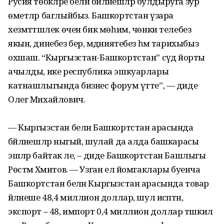
Русия төбәкләре белән бәйләнешләр булдыруга зур
өметләр баглыйбыз. Башкортстан үзара
хезмәттәшлек өчен бик мөһим, чөнки телебез
якын, динебез бер, мәдәниятебез һәм тарихыбыз
охшаш. “Кыргызстан-Башкортстан” сәүдә йорты
ачылды, ике республика эшкуарлары
катнашлыгында бизнес форум үтте”, — диде
Олег Михайлович.
— Кыргызстан белән Башкортстан арасында
бәйләнешләр ныгый, шулай да алда башкарасы
эшләр байтак әле, – диде Башкортстан Башлыгы
Рөстәм Хәмитов. — Узган ел йомгаклары буенча
Башкортстан белән Кыргызстан арасында товар
әйләнеше 48,4 миллион доллар, шул исәптән,
экспорт – 48, импорт 0,4 миллион доллар тәшкил