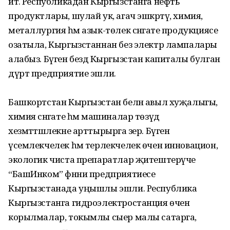
итә. Республикадан Кыргызстанга нефть
продуктлары, шулай ук, агач эшкәртү, химия,
металлургия һәм азык-төлек сәнәгате продукциясе
озатыла, Кыргызстаннан без электр лампалары
алабыз. Бүген бездә Кыргызстан капиталы булган
дүрт предприятие эшли.
Башкортстан Кыргызстан белән авыл хуҗалыгы,
химия сәнәгате һәм машиналар төзүдә
хезмәттәшлекне арттырырга әзер. Бүген
үсемлекчелек һәм терлекчелек өчен инновацион,
экологик чиста препаратлар җитештерүче
“БашИнком” фәнни предприятиесе
Кыргызстанада уңышлы эшли. Республика
Кыргызстанга гидроэлектростанция өчен
корылмалар, токымлы сыер малы сатарга,