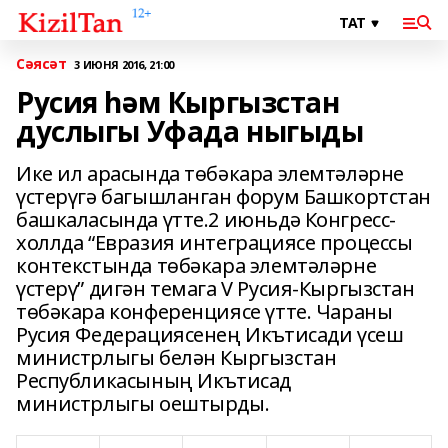
Сәясәт
3 ИЮНЯ 2016, 21:00
Русия һәм Кыргызстан
дуслыгы Уфада ныгыды
Ике ил арасында төбәкара элемтәләрне
үстерүгә багышланган форум Башкортстан
башкаласында үтте.2 июньдә Конгресс-
холлда “Евразия интеграциясе процессы
контекстында төбәкара элемтәләрне
үстерү” дигән темага V Русия-Кыргызстан
төбәкара конференциясе үтте. Чараны
Русия Федерациясенең Икътисади үсеш
министрлыгы белән Кыргызстан
Республикасының Икътисад
министрлыгы оештырды.