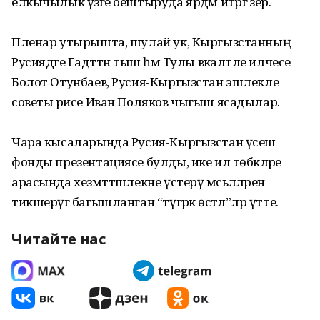
елкычылык үзәге оештыруда ярдәм итәргә әзер.
Пленар утырышта, шулай ук, Кыргызстанның
Русиядәге Гадәттән тыш һәм Тулы вәкаләтле илчесе
Болот Отунбаев, Русия-Кыргызстан эшлекле
советы рәисе Иван Поляков чыгыш ясадылар.
Чара кысаларында Русия-Кыргызстан үсеш
фонды презентациясе булды, ике ил төбәкләре
арасында хезмәттәшлекне үстерү мәсьәләләрен
тикшерүгә багышланган “түгәрәк өстәл”ләр үтте.
Читайте нас