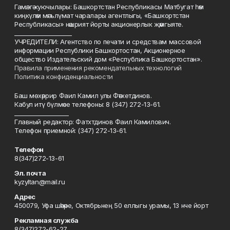
Гамәлгә куючылары: Башкортстан Республикасы Матбугат һәм
киңкүләм мәгълүмат чаралары агентлыгы, «Башкортстан
Республикасы» нәшрият йорты акционерлык җәмгыяте.
____________________
УЧРЕДИТЕЛИ: Агентство по печати и средствам массовой
информации Республики Башкортостан, Акционерное
общество Издательский дом «Республика Башкортостан».
Правила применения рекомендательных технологий
Политика конфиденциальности
Баш мөхәррир Фаил Камил улы Фәтхетдинов.
Кабул итү бүлмәсе телефоны: 8 (347) 272-13-61.
___________________
Главный редактор: Фатхтдинов Фаил Камилович.
Телефон приемной: (347) 272-13-61.
Телефон
8(347)272-13-61
Эл. почта
kyzyltan@mail.ru
Адрес
450079, Уфа шәһәре, Октябрьнең 50 еллыгы урамы, 13 нче йорт
Рекламная служба
8(347)272-62-27