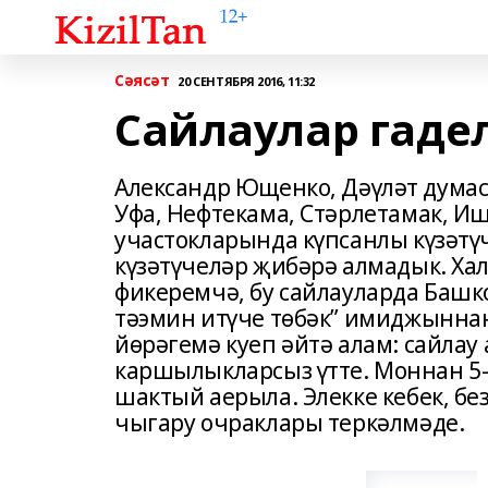
Сәясәт
20 СЕНТЯБРЯ 2016, 11:32
Сайлаулар гадел
Александр Ющенко, Дәүләт думас
Уфа, Нефтекама, Стәрлетамак, И
участокларында күпсанлы күзәтү
күзәтүчеләр җибәрә алмадык. Ха
фикеремчә, бу сайлауларда Башк
тәэмин итүче төбәк” имиджыннан
йөрәгемә куеп әйтә алам: сайлау
каршылыкларсыз үтте. Моннан 5-7
шактый аерыла. Элекке кебек, бе
чыгару очраклары теркәлмәде.