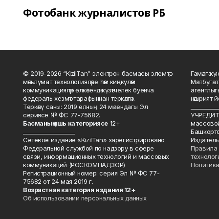
Фотобанк журналистов РБ
© 2019-2026 “KizilTan” электрон басмасы элемтә,
Гамәлгә 
мәгълүмат технологияләре һәм киңкүләм
Матбугат
коммуникацияләр өлкәсендә күзәтчелек буенча
агентлыг
федераль хезмәт тарафыннан теркәлгән.
нәшрият 
Теркәлү саны: 2019 елның 24 маендагы Эл
__________
сериясе № ФС 77-75682.
УЧРЕДИТЕ
Басманы
ң яшь к
атегориясе
12+
массово
___________________
Башкорто
Сетевое издание «KizilTan» зарегистрировано
Издатель
Федеральной службой по надзору в сфере
Правила 
связи, информационных технологий и массовых
технолог
коммуникаций (РОСКОМНАДЗОР)
Политика
Регистрационный номер: серия Эл № ФС 77-
75682 от 24 мая 2019 г.
Возрастная категория издания 12+
Об использовании персональных данных