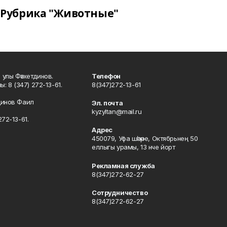
Рубрика "Животные"
улы Фәтхетдинов.
Телефон
: 8 (347) 272-13-61.
8(347)272-13-61
динов Фаил
Эл. почта
kyzyltan@mail.ru
72-13-61.
Адрес
450079, Уфа шәһәре, Октябрьнең 50
еллыгы урамы, 13 нче йорт
Рекламная служба
8(347)272-62-27
Сотрудничество
8(347)272-62-27