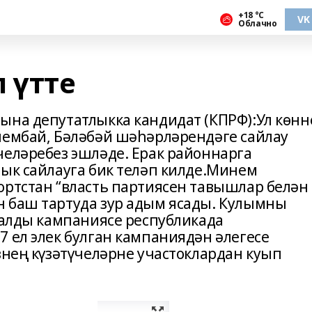
+18 °С
VK
Облачно
 үтте
ына депутатлыкка кандидат (КПРФ):Ул көнн
шембай, Бәләбәй шәһәрләрендәге сайлау
челәребез эшләде. Ерак районнарга
лык сайлауга бик теләп килде.Минем
ортстан “власть партиясен тавышлар белән
 баш тартуда зур адым ясады. Кулымны
 алды кампаниясе республикада
 ел элек булган кампаниядән әлегесе
знең күзәтүчеләрне участоклардан куып