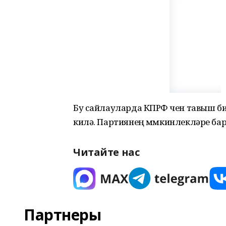
Бу сайлауларда КПРФ өчен тавыш би
килә. Партиянең мөмкинлекләре бар,
Читайте нас
Партнеры