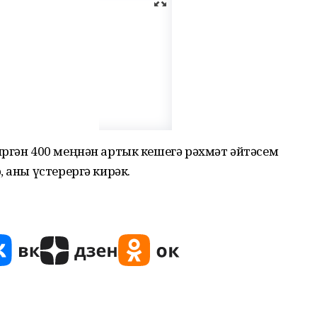
ргән 400 меңнән артык кешегә рәхмәт әйтәсем
 аны үстерергә кирәк.