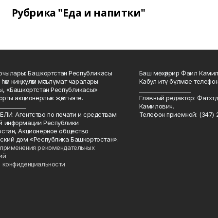
Рубрика "Еда и напитки"
куючылары: Башкортстан Республикасы
Баш мөхәррир Фаил Камил 
 һәм киңкүләм мәгълүмат чаралары
Кабул итү бүлмәсе телефоны
ы, «Башкортстан Республикасы»
___________________
йорты акционерлык җәмгыяте.
Главный редактор: Фатхт
__________
Камилович.
ЛИ: Агентство по печати и средствам
Телефон приемной: (347) 2
й информации Республики
стан, Акционерное общество
ский дом «Республика Башкортостан».
применения рекомендательных
ий
 конфиденциальности