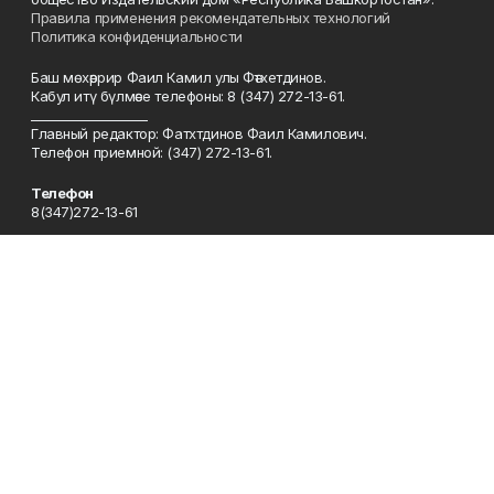
Правила применения рекомендательных технологий
Политика конфиденциальности
Баш мөхәррир Фаил Камил улы Фәтхетдинов.
Кабул итү бүлмәсе телефоны: 8 (347) 272-13-61.
___________________
Главный редактор: Фатхтдинов Фаил Камилович.
Телефон приемной: (347) 272-13-61.
Телефон
8(347)272-13-61
Эл. почта
kyzyltan@mail.ru
Адрес
450079, Уфа шәһәре, Октябрьнең 50 еллыгы урамы, 13 нче йорт
Рекламная служба
8(347)272-62-27
Сотрудничество
8(347)272-62-27