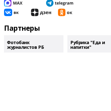
Партнеры
Фотобанк
Рубрика "Еда и
журналистов РБ
напитки"