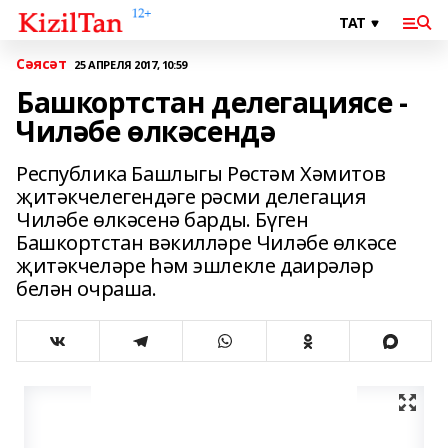
Сәясәт
25 АПРЕЛЯ 2017, 10:59
Башкортстан делегациясе -
Чиләбе өлкәсендә
Республика Башлыгы Рөстәм Хәмитов
җитәкчелегендәге рәсми делегация
Чиләбе өлкәсенә барды. Бүген
Башкортстан вәкилләре Чиләбе өлкәсе
җитәкчеләре һәм эшлекле даирәләр
белән очраша.