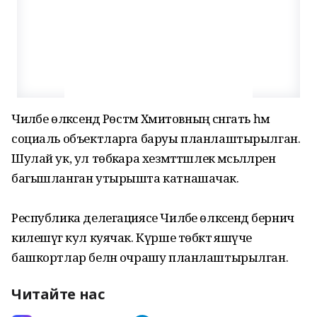
Чиләбе өлкәсендә Рөстәм Хәмитовның сәнәгать һәм
социаль объектларга баруы планлаштырылган.
Шулай ук, ул төбәкара хезмәттәшлек мәсьәләләренә
багышланган утырышта катнашачак.
Республика делегациясе Чиләбе өлкәсендә берничә
килешүгә кул куячак. Күрше төбәктә яшәүче
башкортлар белән очрашу планлаштырылган.
Читайте нас