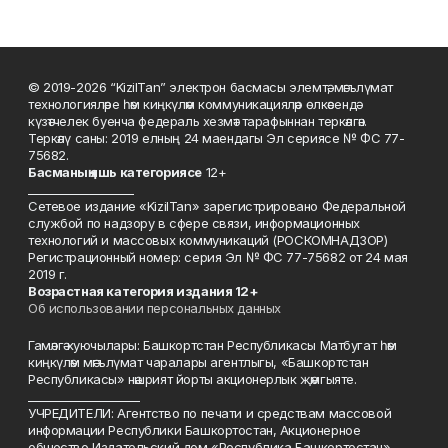
© 2019-2026 “KizilTan” электрон басмасы элемтә, мәгълүмат
технологияләре һәм киңкүләм коммуникацияләр өлкәсендә
күзәтчелек буенча федераль хезмәт тарафыннан теркәлгән.
Теркәлү саны: 2019 елның 24 маендагы Эл сериясе № ФС 77-
75682.
Басманы
ң яшь к
атегориясе
12+
___________________
Сетевое издание «KizilTan» зарегистрировано Федеральной
службой по надзору в сфере связи, информационных
технологий и массовых коммуникаций (РОСКОМНАДЗОР)
Регистрационный номер: серия Эл № ФС 77-75682 от 24 мая
2019 г.
Возрастная категория издания 12+
Об использовании персональных данных
Гамәлгә куючылары: Башкортстан Республикасы Матбугат һәм
киңкүләм мәгълүмат чаралары агентлыгы, «Башкортстан
Республикасы» нәшрият йорты акционерлык җәмгыяте.
____________________
УЧРЕДИТЕЛИ: Агентство по печати и средствам массовой
информации Республики Башкортостан, Акционерное
общество Издательский дом «Республика Башкортостан».