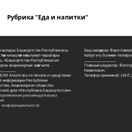
Рубрика "Еда и напитки"
куючылары: Башкортстан Республикасы
Баш мөхәррир Фаил Камил 
 һәм киңкүләм мәгълүмат чаралары
Кабул итү бүлмәсе телефоны
ы, «Башкортстан Республикасы»
___________________
йорты акционерлык җәмгыяте.
Главный редактор: Фатхт
__________
Камилович.
ЛИ: Агентство по печати и средствам
Телефон приемной: (347) 2
й информации Республики
стан, Акционерное общество
ский дом «Республика Башкортостан».
применения рекомендательных
ий
 конфиденциальности