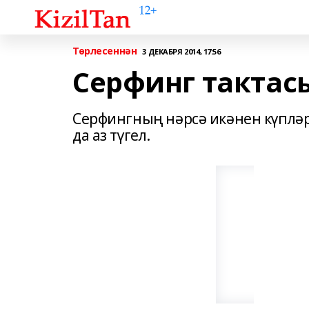
Төрлесеннән
3 ДЕКАБРЯ 2014, 17:56
Серфинг тактасы
Серфингның нәрсә икәнен күпләр
да аз түгел.