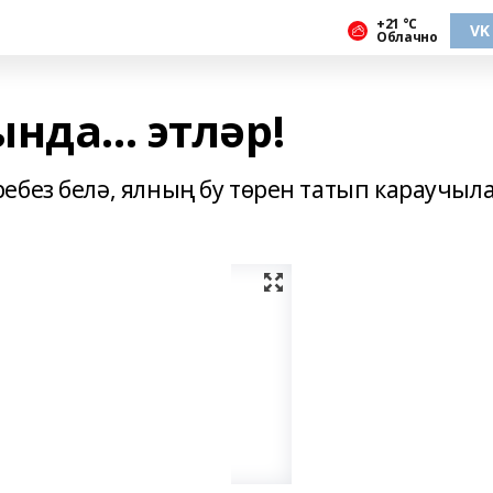
+21 °С
VK
Облачно
нда... этләр!
ебез белә, ялның бу төрен татып караучыл