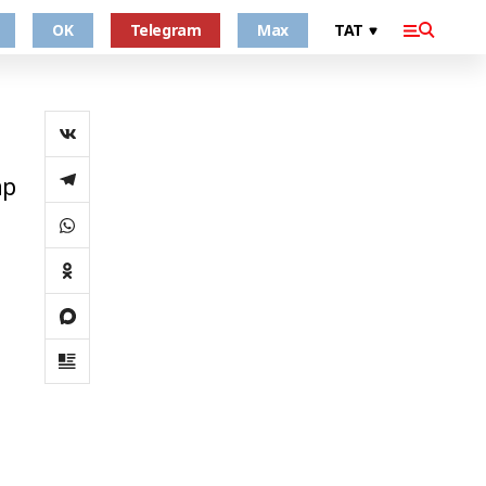
OK
Telegram
Max
ар