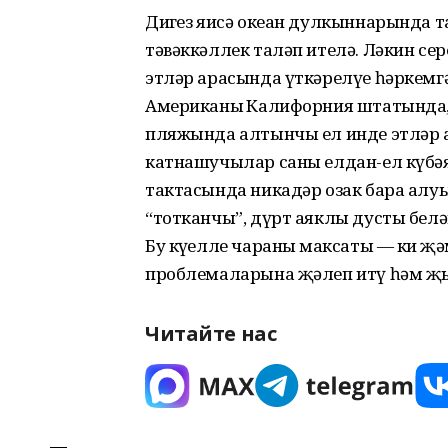
Диңгез яисә океан дулкыннарында т
тәвәккәллек таләп ителә. Ләкин се
этләр арасында үткәрелүе һәркемгә
Американың Калифорния штатында,
пляжында алтынчы ел инде этләр
катнашучылар саны елдан-ел күбәя.
тактасында никадәр озак бара алу
“тотканчы”, дүрт аяклы дусты белән
Бу күңелле чараның максаты — киң 
проблемаларына җәлеп итү һәм җ
Читайте нас