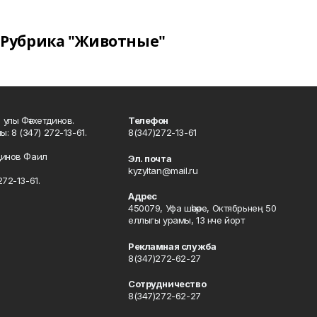
Рубрика "Животные"
улы Фәтхетдинов.
Телефон
: 8 (347) 272-13-61.
8(347)272-13-61
динов Фаил
Эл. почта
kyzyltan@mail.ru
72-13-61.
Адрес
450079, Уфа шәһәре, Октябрьнең 50
еллыгы урамы, 13 нче йорт
Рекламная служба
8(347)272-62-27
Сотрудничество
8(347)272-62-27