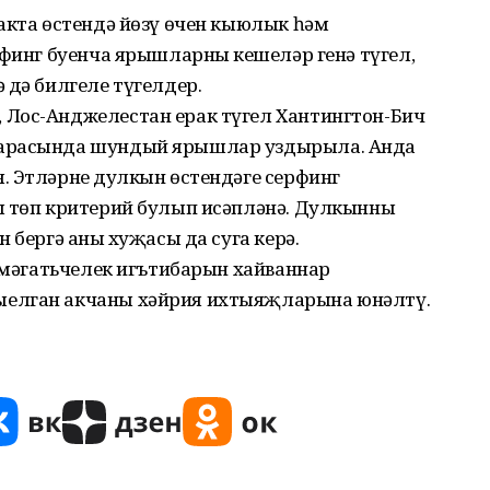
акта өстендә йөзү өчен кыюлык һәм
рфинг буенча ярышларның кешеләр генә түгел,
 дә билгеле түгелдер.
 Лос-Анджелестан ерак түгел Хантингтон-Бич
 арасында шундый ярышлар уздырыла. Анда
 Этләрнең дулкын өстендәге серфинг
ы төп критерий булып исәпләнә. Дулкынны
 бергә аның хуҗасы да суга керә.
җәмәгатьчелек игътибарын хайваннар
ыелган акчаны хәйрия ихтыяҗларына юнәлтү.