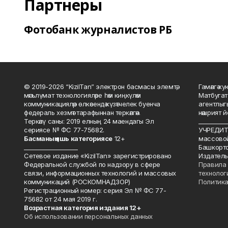
Партнеры
Фотобанк журналистов РБ
© 2019-2026 “KizilTan” электрон басмасы элемтә,
Гамәлгә 
мәгълүмат технологияләре һәм киңкүләм
Матбугат
коммуникацияләр өлкәсендә күзәтчелек буенча
агентлыг
федераль хезмәт тарафыннан теркәлгән.
нәшрият 
Теркәлү саны: 2019 елның 24 маендагы Эл
__________
сериясе № ФС 77-75682.
УЧРЕДИТЕ
Басманы
ң яшь к
атегориясе
12+
массово
___________________
Башкорто
Сетевое издание «KizilTan» зарегистрировано
Издатель
Федеральной службой по надзору в сфере
Правила 
связи, информационных технологий и массовых
технолог
коммуникаций (РОСКОМНАДЗОР)
Политика
Регистрационный номер: серия Эл № ФС 77-
75682 от 24 мая 2019 г.
Возрастная категория издания 12+
Об использовании персональных данных