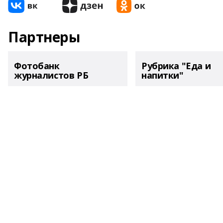
Партнеры
Фотобанк
Рубрика "Еда и
журналистов РБ
напитки"