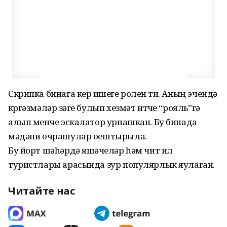
Скрипка бинага керү ишеге ролен үти. Аның эчендә
күргәзмәләр үзәге булып хезмәт итүче “рояль”гә
алып менүче эскалатор урнашкан. Бу бинада
мәдәни очрашулар оештырыла.
Бу йорт шәһәрдә яшәүчеләр һәм чит ил
туристлары арасында зур популярлык яулаган.
Читайте нас