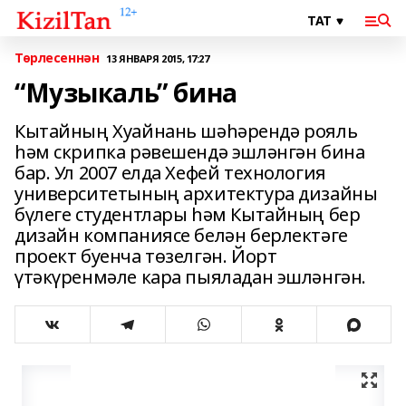
Төрлесеннән
13 ЯНВАРЯ 2015, 17:27
“Музыкаль” бина
Кытайның Хуайнань шәһәрендә рояль
һәм скрипка рәвешендә эшләнгән бина
бар. Ул 2007 елда Хефей технология
универ­си­тетының архитектура дизайны
бүлеге студентлары һәм Кытайның бер
дизайн компаниясе белән берлектәге
проект буенча төзелгән. Йорт
үтәкүренмәле кара пыяладан эшләнгән.