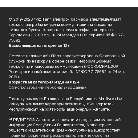
© 2019-2026 “KizilTan” электрон басмасы элемтә, мәгълүмат
технологияләре һәм киңкүләм коммуникацияләр өлкәсендә
күзәтчелек буенча федераль хезмәт тарафыннан теркәлгән.
Теркәлү саны: 2019 елның 24 маендагы Эл сериясе № ФС 77-
75682.
Басманы
ң яшь к
атегориясе
12+
___________________
Сетевое издание «KizilTan» зарегистрировано Федеральной
службой по надзору в сфере связи, информационных
технологий и массовых коммуникаций (РОСКОМНАДЗОР)
Регистрационный номер: серия Эл № ФС 77-75682 от 24 мая
2019 г.
Возрастная категория издания 12+
Об использовании персональных данных
Гамәлгә куючылары: Башкортстан Республикасы Матбугат һәм
киңкүләм мәгълүмат чаралары агентлыгы, «Башкортстан
Республикасы» нәшрият йорты акционерлык җәмгыяте.
____________________
УЧРЕДИТЕЛИ: Агентство по печати и средствам массовой
информации Республики Башкортостан, Акционерное
общество Издательский дом «Республика Башкортостан».
Правила применения рекомендательных технологий