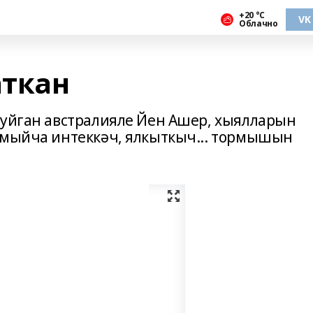
+20 °С
VK
Облачно
аткан
туйган австралияле Йен Ашер, хыялларын
лмыйча интеккәч, ялкыткыч... тормышын