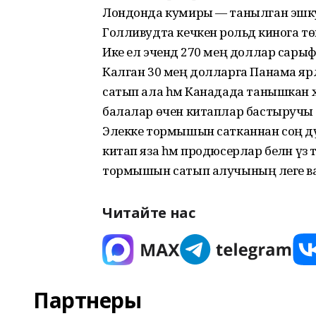
Лондонда кумиры — танылган эшкуа
Голливудта кечкенә рольдә кинога тө
Ике ел эчендә 270 мең доллар сарыф
Калган 30 мең долларга Панама яр
сатып ала һәм Канадада танышкан 
балалар өчен китаплар бастыручы 
Элекке тормышын сатканнан соң дүрт
китап яза һәм продюсерлар белән үз
тормышын сатып алучының әлеге в
Читайте нас
Партнеры