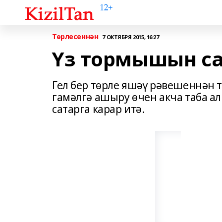
Төрлесеннән
7 ОКТЯБРЯ 2015, 16:27
Үз тормышын с
Гел бер төрле яшәү рәвешеннән 
гамәлгә ашыру өчен акча таба а
сатарга карар итә.