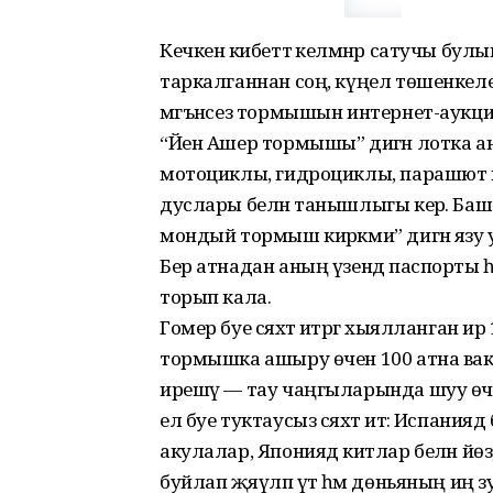
Кечкенә кибеттә келәмнәр сатучы булып
таркалганнан соң, күңел төшенкелеге
мәгънәсез тормышын интернет-аукци
“Йен Ашер тормышы” дигән лотка ан
мотоциклы, гидроциклы, парашют к
дуслары белән танышлыгы керә. Баш
мондый тормыш кирәкми” дигән язу
Бер атнадан аның үзендә паспорты 
торып кала.
Гомер буе сәяхәт итәргә хыялланган 
тормышка ашыру өчен 100 атна вак
ирешү — тау чаңгыларында шуу өчен
ел буе туктаусыз сәяхәт итә: Испаниядә 
акулалар, Япониядә китлар белән йөзә
буйлап җәяүләп үтә һәм дөньяның иң з