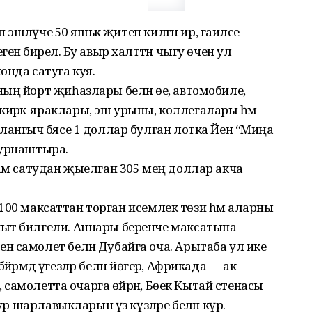
 эшләүче 50 яшькә җитеп килгән ир, гаиләсе
нә бирелә. Бу авыр халәттән чыгу өчен ул
онда сатуга куя.
ың йорт җиһазлары белән өе, автомобиле,
ирәк-яраклары, эш урыны, коллегалары һәм
лангыч бәясе 1 доллар булган лотка Йен “Миңа
 урнаштыра.
һәм сатудан җыелган 305 мең доллар акча
ир 100 максаттан торган исемлек төзи һәм аларны
ыт билгели. Аннары беренче максатына
 самолет белән Дубайга оча. Арытаба ул ике
бәйрәмдә үгезләр белән йөгерә, Африкада — ак
, самолетта очарга өйрәнә, Бөек Кытай стенасы
ур шарлавыкларын үз күзләре белән күрә.