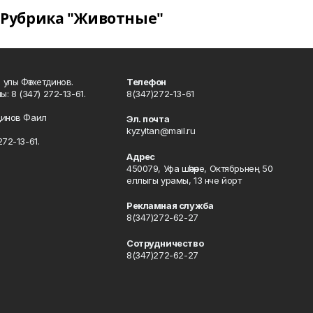
Рубрика "Животные"
улы Фәтхетдинов.
Телефон
: 8 (347) 272-13-61.
8(347)272-13-61
динов Фаил
Эл. почта
kyzyltan@mail.ru
72-13-61.
Адрес
450079, Уфа шәһәре, Октябрьнең 50
еллыгы урамы, 13 нче йорт
Рекламная служба
8(347)272-62-27
Сотрудничество
8(347)272-62-27