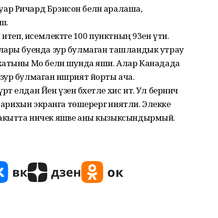
р Ричард Брэнсон белән аралаша,
шә.
 итеп, исемлектәге 100 пунктның 93ен үти.
лары буенда зур булмаган ташландык утрау
хатыны Мо белән шунда яши. Алар Канадада
зур булмаган нәшрият йорты ача.
 елдан Йен үзен бәхетле хис итә. Ул берничә
 тарихын экранга төшерергә ниятли. Элекке
акытта ничек яшәве аны кызыксындырмый.