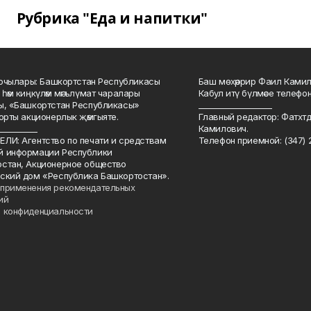
Рубрика "Еда и напитки"
куючылары: Башкортстан Республикасы
Баш мөхәррир Фаил Камил 
 һәм киңкүләм мәгълүмат чаралары
Кабул итү бүлмәсе телефоны
ы, «Башкортстан Республикасы»
___________________
йорты акционерлык җәмгыяте.
Главный редактор: Фатхт
__________
Камилович.
ЛИ: Агентство по печати и средствам
Телефон приемной: (347) 2
й информации Республики
стан, Акционерное общество
ский дом «Республика Башкортостан».
применения рекомендательных
ий
 конфиденциальности