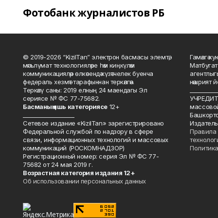
Фотобанк журналистов РБ
© 2019-2026 “KizilTan” электрон басмасы элемтә,
Гамәлгә 
мәгълүмат технологияләре һәм киңкүләм
Матбугат
коммуникацияләр өлкәсендә күзәтчелек буенча
агентлыг
федераль хезмәт тарафыннан теркәлгән.
нәшрият 
Теркәлү саны: 2019 елның 24 маендагы Эл
__________
сериясе № ФС 77-75682.
УЧРЕДИТЕ
Басманы
ң яшь к
атегориясе
12+
массово
___________________
Башкорто
Сетевое издание «KizilTan» зарегистрировано
Издатель
Федеральной службой по надзору в сфере
Правила 
связи, информационных технологий и массовых
технолог
коммуникаций (РОСКОМНАДЗОР)
Политика
Регистрационный номер: серия Эл № ФС 77-
75682 от 24 мая 2019 г.
Возрастная категория издания 12+
Об использовании персональных данных