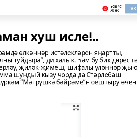
+26 °С
VK
Ясно
ман хуш исле!..
рәмдә өлкәннәр истәлекләрен яңартты,
ны туйдыра”, ди халык. Һәм бу бик дөрес тә
әзерләү, җиләк-җимеш, шифалы үләннәр җы
Әмма шундый кызу чорда да Стәрлебаш
үркәм “Мәтрүшкә бәйрәме”н оештыру өчен