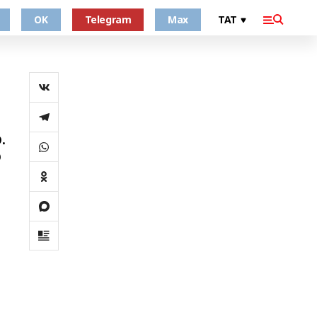
OK
Telegram
Max
.
ю