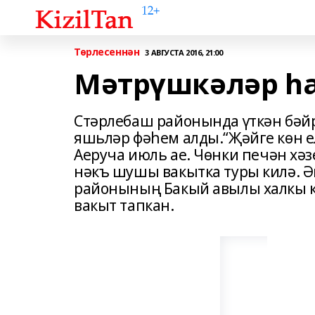
Төрлесеннән
3 АВГУСТА 2016, 21:00
Мәтрүшкәләр һа
Стәрлебаш районында үткән бәй
яшьләр фәһем алды.“Җәйге көн ел
Аеруча июль ае. Чөнки печән х
нәкъ шушы вакытка туры килә. 
районының Бакый авылы халкы к
вакыт тапкан.