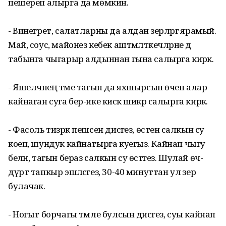
пешереп алырга да мөмкин.
- Винегрет, салатларны да алдан әзерләргә ярамый.
Май, соус, майонез кебек аштәмләткечләрне дә
табынга чыгарыр алдыннан гына салырга кирәк.
- Яшелчәнең тәме та­гын да яхшырсын өчен алар
кайнаган суга бер-ике кисәк шикәр салырга кирәк.
- Фасоль тизрәк пешсен дисәгез, өстенә салкын су
коеп, шундук кайнатырга куегыз. Кайнап чыгу
белән, тагын бераз салкын су өстәгез. Шулай өч-
дүрт тапкыр эшләсәгез, 30-40 минуттан ул әзер
булачак.
- Ногыт борчагы тәмле булсын дисәгез, суы кайнап