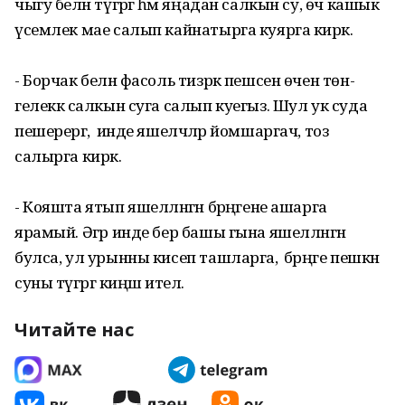
чыгу белән түгәргә һәм яңадан салкын су, өч кашык
үсемлек мае салып кайнатырга куярга кирәк.
- Борчак белән фасоль тизрәк пешсен өчен төн­
гелеккә салкын суга салып куе­гыз. Шул ук суда
пеше­рергә, ә инде яшелчәләр йомшаргач, тоз
салырга ки­рәк.
- Кояшта ятып яшел­ләнгән бәрәңгене ашарга
ярамый. Әгәр инде бер башы гына яшелләнгән
булса, ул урынны кисеп ташларга, ә бәрәңге пешкән
суны түгәргә киңәш ителә.
Читайте нас