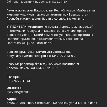
Об использовании персональных данных
Гамәлгә куючылары: Башкортстан Республикасы Матбугат һәм
киңкүләм мәгълүмат чаралары агентлыгы, «Башкортстан
Республикасы» нәшрият йорты акционерлык җәмгыяте.
____________________
УЧРЕДИТЕЛИ: Агентство по печати и средствам массовой
информации Республики Башкортостан, Акционерное
общество Издательский дом «Республика Башкортостан».
Правила применения рекомендательных технологий
Политика конфиденциальности
Баш мөхәррир Фаил Камил улы Фәтхетдинов.
Кабул итү бүлмәсе телефоны: 8 (347) 272-13-61.
___________________
Главный редактор: Фатхтдинов Фаил Камилович.
Телефон приемной: (347) 272-13-61.
Телефон
8(347)272-13-61
Эл. почта
kyzyltan@mail.ru
Адрес
450079, Уфа шәһәре, Октябрьнең 50 еллыгы урамы, 13 нче йорт