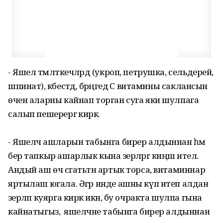
- Яшел тәмләткечләрдә (укроп, петрушка, сельдерей,
шпинат), кәбестәдә, бәрәң­гедә С витамины саклансын
өчен аларны кайнап торган суга яки шулпага
салып пешерергә кирәк.
- Яшелчә ашларын табынга бирер алдыннан һәм
бер тапкыр ашарлык кына әзерләргә киңәш ителә.
Андый аш өч сәгатьтән артык торса, витаминнар
яртылаш югала. Әгәр инде ашны күп итеп алдан
әзерләп куярга кирәк икән, бу очракта шулпа гына
кайнатыгыз, ә яшелчәне табынга бирер алдыннан