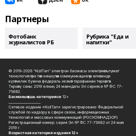
Партнеры
Фотобанк
Рубрика "Еда и
журналистов РБ
напитки"
© 2019-2026 “KizilTan” электрон басмасы элемтә, мәгълүмат
технологияләре һәм киңкүләм коммуникацияләр өлкәсендә
күзәтчелек буенча федераль хезмәт тарафыннан теркәлгән.
Теркәлү саны: 2019 елның 24 маендагы Эл сериясе № ФС 77-
75682.
Басманы
ң яшь к
атегориясе
12+
___________________
Сетевое издание «KizilTan» зарегистрировано Федеральной
службой по надзору в сфере связи, информационных
технологий и массовых коммуникаций (РОСКОМНАДЗОР)
Регистрационный номер: серия Эл № ФС 77-75682 от 24 мая
2019 г.
Возрастная категория издания 12+