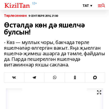
Төрлесеннән
9 СЕНТЯБРЯ 2016, 21:00
Өстәлдә көн дә яшелчә
булсын!
- Көз — муллык чоры, бакчада төрле
яшелчәләр өлгергән вакыт. Яңа җыелган
яшелчә-җимеш ашарга да тәмле, файдалы
да. Парда пешерелгән яшелчәдә
витаминнар яхшы саклана.