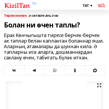
Төрлесеннән
21 ОКТЯБРЯ 2016, 21:00
Болан ни өчен таплы?
Ерак Көнчыгышта тиресе бөрчек-бөрчек
ак таплар белән капланган боланнар яши.
Аларның атамалары да шуннан килә. Ә
тапларны исә аларга, дошманнардан
саклану өчен, табигать бүләк иткән.