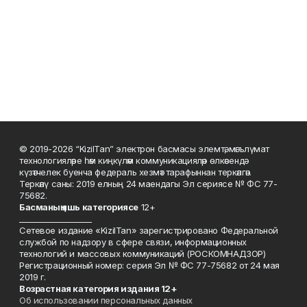
© 2019-2026 “KizilTan” электрон басмасы элемтә, мәгълүмат
технологияләре һәм киңкүләм коммуникацияләр өлкәсендә
күзәтчелек буенча федераль хезмәт тарафыннан теркәлгән.
Теркәлү саны: 2019 елның 24 маендагы Эл сериясе № ФС 77-
75682.
Басманы
ң яшь к
атегориясе
12+
___________________
Сетевое издание «KizilTan» зарегистрировано Федеральной
службой по надзору в сфере связи, информационных
технологий и массовых коммуникаций (РОСКОМНАДЗОР)
Регистрационный номер: серия Эл № ФС 77-75682 от 24 мая
2019 г.
Возрастная категория издания 12+
Об использовании персональных данных