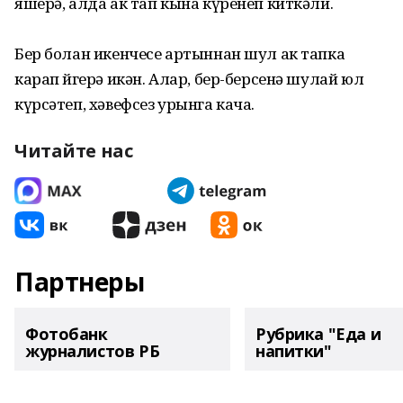
яшерә, алда ак тап кына күренеп киткәли.
Бер болан икенчесе артыннан шул ак тапка
карап йөгерә икән. Алар, бер-берсенә шулай юл
күр­сәтеп, хәвеф­сез урынга кача.
Читайте нас
Партнеры
Фотобанк
Рубрика "Еда и
журналистов РБ
напитки"