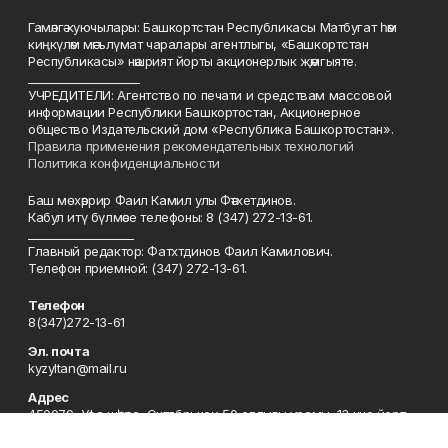
Гамәлгә куючылары: Башкортстан Республикасы Матбугат һәм
киңкүләм мәгълүмат чаралары агентлыгы, «Башкортстан
Республикасы» нәшрият йорты акционерлык җәмгыяте.
____________________
УЧРЕДИТЕЛИ: Агентство по печати и средствам массовой
информации Республики Башкортостан, Акционерное
общество Издательский дом «Республика Башкортостан».
Правила применения рекомендательных технологий
Политика конфиденциальности
Баш мөхәррир Фаил Камил улы Фәтхетдинов.
Кабул итү бүлмәсе телефоны: 8 (347) 272-13-61.
___________________
Главный редактор: Фатхтдинов Фаил Камилович.
Телефон приемной: (347) 272-13-61.
Телефон
8(347)272-13-61
Эл. почта
kyzyltan@mail.ru
Адрес
450079, Уфа шәһәре, Октябрьнең 50 еллыгы урамы, 13 нче йорт
Рекламная служба