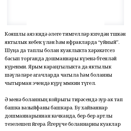
Кояшлы аяз көндә әлеге тимгелләр көзгедән төшкән
яктылык кебек үлән һәм яфракларда “уйный”.
Шуңа да таплы болан куаклыкта хәрәкәтсез
басып торганда дошманнары күзенә бөтенләй
күренми. Ярым караңгылыкта да яктылык
шәүләләре агачларда чагыла һәм боланны
чытырман эчендә күрү мөмкин түгел.
Ә менә боланның койрыгы тирәсендә зур ак тап
башка вазыйфаны башкара. Бу хайваннар
дошманнарыннан качканда, бер-бер артлы
тезелешеп йөгерә. Йөгерүче боланнарны куаклар