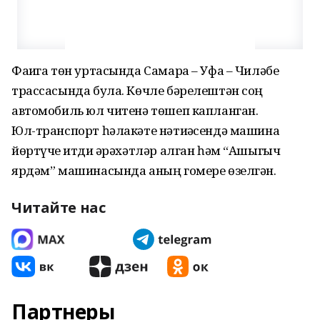
Фаҗига төн уртасында Самара – Уфа – Чиләбе
трассасында була. Көчле бәрелештән соң
автомобиль юл читенә төшеп капланган.
Юл-транспорт һәлакәте нәтиҗәсендә машина
йөртүче җитди җәрәхәтләр алган һәм “Ашыгыч
ярдәм” машинасында аның гомере өзелгән.
Читайте нас
Партнеры