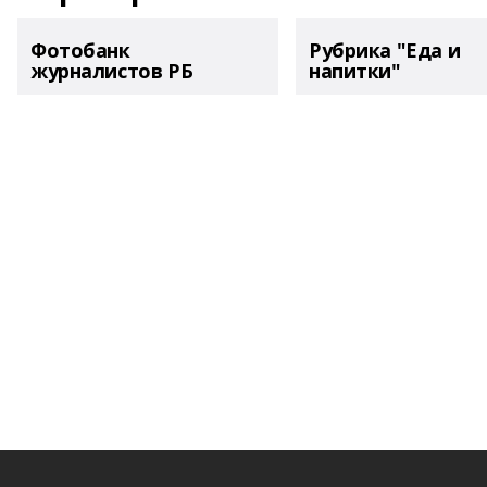
Фотобанк
Рубрика "Еда и
журналистов РБ
напитки"