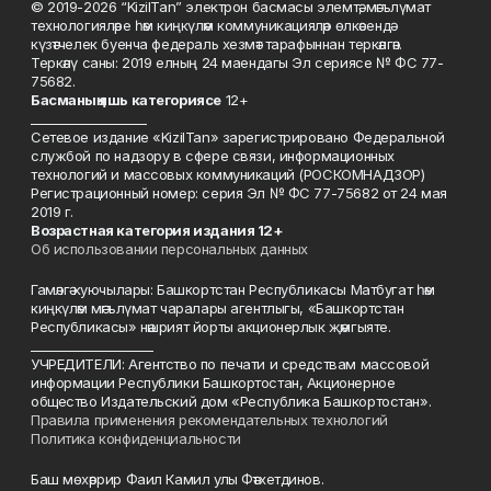
© 2019-2026 “KizilTan” электрон басмасы элемтә, мәгълүмат
технологияләре һәм киңкүләм коммуникацияләр өлкәсендә
күзәтчелек буенча федераль хезмәт тарафыннан теркәлгән.
Теркәлү саны: 2019 елның 24 маендагы Эл сериясе № ФС 77-
75682.
Басманы
ң яшь к
атегориясе
12+
___________________
Сетевое издание «KizilTan» зарегистрировано Федеральной
службой по надзору в сфере связи, информационных
технологий и массовых коммуникаций (РОСКОМНАДЗОР)
Регистрационный номер: серия Эл № ФС 77-75682 от 24 мая
2019 г.
Возрастная категория издания 12+
Об использовании персональных данных
Гамәлгә куючылары: Башкортстан Республикасы Матбугат һәм
киңкүләм мәгълүмат чаралары агентлыгы, «Башкортстан
Республикасы» нәшрият йорты акционерлык җәмгыяте.
____________________
УЧРЕДИТЕЛИ: Агентство по печати и средствам массовой
информации Республики Башкортостан, Акционерное
общество Издательский дом «Республика Башкортостан».
Правила применения рекомендательных технологий
Политика конфиденциальности
Баш мөхәррир Фаил Камил улы Фәтхетдинов.