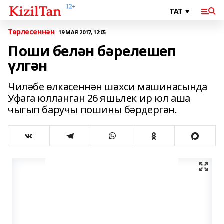
Төрлесеннән
19 МАЯ 2017, 12:05
Поши белән бәрелешеп
үлгән
Чиләбе өлкәсеннән шәхси машинасында
Уфага юлланган 26 яшьлек ир юл аша
чыгып баручы пошины бәрдергән.