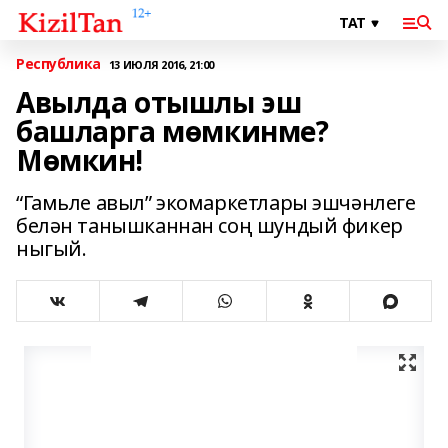
Республика
13 ИЮЛЯ 2016, 21:00
Авылда отышлы эш
башларга мөмкинме?
Мөмкин!
“Гамьле авыл” экомаркетлары эшчәнлеге
белән танышканнан соң шундый фикер
ныгый.