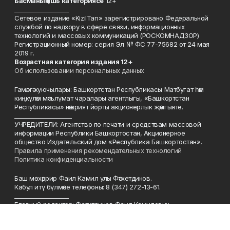
Басманы
ң яшь к
атегориясе
12+
___________________
Сетевое издание «KizilTan» зарегистрировано Федеральной
службой по надзору в сфере связи, информационных
технологий и массовых коммуникаций (РОСКОМНАДЗОР)
Регистрационный номер: серия Эл № ФС 77-75682 от 24 мая
2019 г.
Возрастная категория издания 12+
Об использовании персональных данных
Гамәлгә куючылары: Башкортстан Республикасы Матбугат һәм
киңкүләм мәгълүмат чаралары агентлыгы, «Башкортстан
Республикасы» нәшрият йорты акционерлык җәмгыяте.
____________________
УЧРЕДИТЕЛИ: Агентство по печати и средствам массовой
информации Республики Башкортостан, Акционерное
общество Издательский дом «Республика Башкортостан».
Правила применения рекомендательных технологий
Политика конфиденциальности
Баш мөхәррир Фаил Камил улы Фәтхетдинов.
Кабул итү бүлмәсе телефоны: 8 (347) 272-13-61.
___________________
Главный редактор: Фатхтдинов Фаил Камилович.
Телефон приемной: (347) 272-13-61.