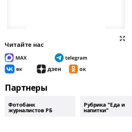
Читайте нас
Партнеры
Фотобанк
Рубрика "Еда и
журналистов РБ
напитки"