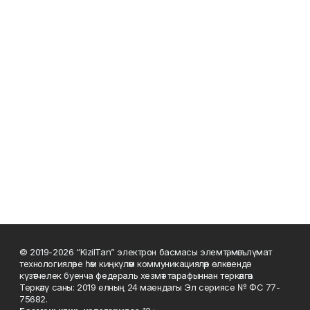
© 2019-2026 “KizilTan” электрон басмасы элемтә, мәгълүмат
технологияләре һәм киңкүләм коммуникацияләр өлкәсендә
күзәтчелек буенча федераль хезмәт тарафыннан теркәлгән.
Теркәлү саны: 2019 елның 24 маендагы Эл сериясе № ФС 77-
75682.