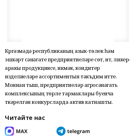
Күргәзмәдә республиканың азык-төлек һәм
эшкәртү сәнәгате предприятиеләре сөт, ит, ликер-
аракы продукциясе, икмәк, кондитер
изделиеләре ассортиментын тәкъдим итте.
Моннан тыш, пред­приятиеләр агросәнәгать
комплексының төрле тармаклары буенча
үткәрелгән конкурсларда актив катнашты.
Читайте нас