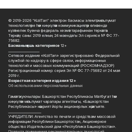
© 2019-2026 “KizilTan” электрон басмасы элемтә, мәгълүмат
технологияләре һәм киңкүләм коммуникацияләр өлкәсендә
күзәтчелек буенча федераль хезмәт тарафыннан теркәлгән.
Теркәлү саны: 2019 елның 24 маендагы Эл сериясе № ФС 77-
75682.
Басманы
ң яшь к
атегориясе
12+
___________________
Сетевое издание «KizilTan» зарегистрировано Федеральной
службой по надзору в сфере связи, информационных
технологий и массовых коммуникаций (РОСКОМНАДЗОР)
Регистрационный номер: серия Эл № ФС 77-75682 от 24 мая
2019 г.
Возрастная категория издания 12+
Об использовании персональных данных
Гамәлгә куючылары: Башкортстан Республикасы Матбугат һәм
киңкүләм мәгълүмат чаралары агентлыгы, «Башкортстан
Республикасы» нәшрият йорты акционерлык җәмгыяте.
____________________
УЧРЕДИТЕЛИ: Агентство по печати и средствам массовой
информации Республики Башкортостан, Акционерное
общество Издательский дом «Республика Башкортостан».
Правила применения рекомендательных технологий