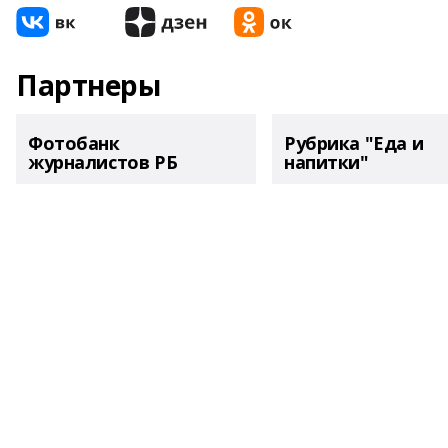
Партнеры
Фотобанк
Рубрика "Еда и
журналистов РБ
напитки"