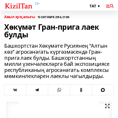
Авыл хуҗалыгы
13 ОКТЯБРЯ 2014, 21:00
Хөкүмәт Гран-прига лаек
булды
Башкортстан Хөкүмәте Русиянең “Алтын
көз” агросәнәгать күргәз­мәсендә Гран-
прига лаек булды. Башкортстанның
милли үзенчә­лек­ләргә бай экспозициясе
респуб­ликаның агросәнәгать комплексы
мөмкинлекләрен лаеклы чагылдырды.