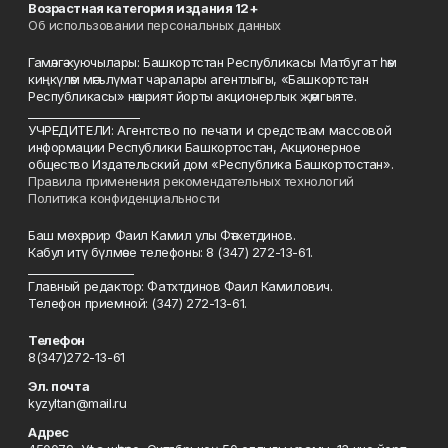
Возрастная категория издания 12+
Об использовании персональных данных
Гамәлгә куючылары: Башкортстан Республикасы Матбугат һәм
киңкүләм мәгълүмат чаралары агентлыгы, «Башкортстан
Республикасы» нәшрият йорты акционерлык җәмгыяте.
____________________
УЧРЕДИТЕЛИ: Агентство по печати и средствам массовой
информации Республики Башкортостан, Акционерное
общество Издательский дом «Республика Башкортостан».
Правила применения рекомендательных технологий
Политика конфиденциальности
Баш мөхәррир Фаил Камил улы Фәтхетдинов.
Кабул итү бүлмәсе телефоны: 8 (347) 272-13-61.
___________________
Главный редактор: Фатхтдинов Фаил Камилович.
Телефон приемной: (347) 272-13-61.
Телефон
8(347)272-13-61
Эл. почта
kyzyltan@mail.ru
Адрес