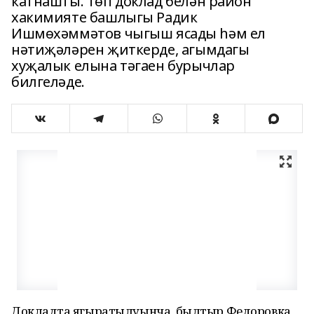
катнашты. Төп доклад белән район
хакимияте башлыгы Радик
Ишмөхәммәтов чыгыш ясады һәм ел
нәтиҗәләрен җиткерде, агымдагы
хуҗалык елына тәгаен бурычлар
билгеләде.
Докладта яңгыратылуынча, былтыр Федоровка