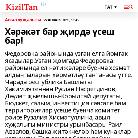
Авыл хуҗалыгы
27 ЯНВАРЯ 2015, 18:45
Хәрәкәт бар җирдә үсеш
бар!
Федоровка районында узган елга йомгак
ясадылар.Узган җомгада Федоровка
районында ел нәтиҗәләре буенча хезмәт
алдынгыларын хөрмәтләү тантанасы үтте.
Чарада республика Башлыгы
Хакимиятеннән Руслан Насретдинов,
Дәүләт җыелышы-Корылтай депутаты,
Бюджет, салым, инвестиция сәясәте һәм
территорияләр үсеше буенча комитет
рәисе Рузалия Хисмәтуллина, авыл
хуҗалыгы министры урынбасары Раил
Авзалов, башка җитәкчеләр һәм кунаклар