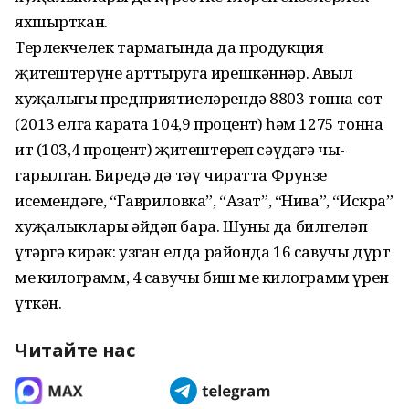
яхшырткан.
Терлекчелек тармагында да продукция
җитештерүне арттыруга ирешкәннәр. Авыл
хуҗалыгы предприятиеләрендә 8803 тонна сөт
(2013 елга карата 104,9 процент) һәм 1275 тонна
ит (103,4 процент) җитештереп сәүдәгә чы­
гарылган. Биредә дә тәү чиратта Фрунзе
исемендәге, “Гавриловка”, “Азат”, “Нива”, “Искра”
хуҗалыклары әйдәп бара. Шуны да билгеләп
үтәргә кирәк: узган елда районда 16 савучы дүрт
мең килограмм, 4 савучы биш мең килограмм үрен
үткән.
Читайте нас