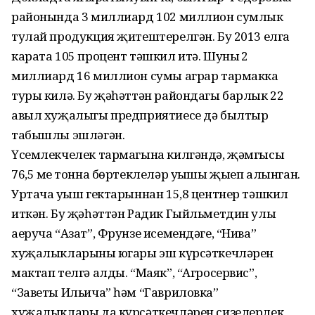
районында 3 миллиард 102 миллион сумлык
тулай продукция җитештерелгән. Бу 2013 елга
карата 105 процент тәшкил итә. Шуның 2
миллиард 16 миллион сумы аграр тармакка
туры килә. Бу җәһәттән райондагы барлык 22
авыл хуҗалыгы предприятиесе дә былтыр
табышлы эшләгән.
Үсемлекчелек тармагына килгәндә, җәмгысы
76,5 мең тонна бөртеклеләр уңышы җыеп алынган.
Уртача уңыш гектарыннан 15,8 центнер тәшкил
иткән. Бу җәһәттән Радик Гыйльметдин улы
аеруча “Азат”, Фрунзе исемендәге, “Нива”
хуҗалыкларының югары эш күрсәткечләрен
мактап телгә алды. “Маяк”, “Агросервис”,
“Заветы Ильича” һәм “Гавриловка”
хуҗалыклары да күрсәткеч­ләрен сизелерлек