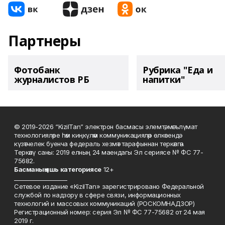
Партнеры
Фотобанк
Рубрика "Еда и
журналистов РБ
напитки"
© 2019-2026 “KizilTan” электрон басмасы элемтә, мәгълүмат
технологияләре һәм киңкүләм коммуникацияләр өлкәсендә
күзәтчелек буенча федераль хезмәт тарафыннан теркәлгән.
Теркәлү саны: 2019 елның 24 маендагы Эл сериясе № ФС 77-
75682.
Басманы
ң яшь к
атегориясе
12+
___________________
Сетевое издание «KizilTan» зарегистрировано Федеральной
службой по надзору в сфере связи, информационных
технологий и массовых коммуникаций (РОСКОМНАДЗОР)
Регистрационный номер: серия Эл № ФС 77-75682 от 24 мая
2019 г.