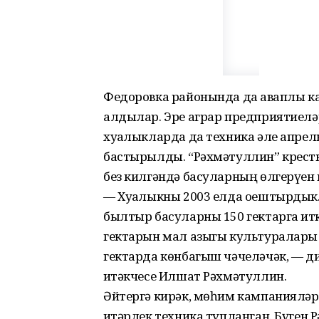
Федоровка районында да җаваплы к
алдылар. Эре аграр пред­прия­тиелә
хуҗа­лыкларда да техника әле апре
бастырылды. “Рәх­мәтуллин” крест
без килгәндә басуларның өлгерүен г
— Хуҗалыкны 2003 елда оештырдык. 
былтыр басуларны 150 гектарга җитк
гектарын мал азыгы культуралары б
гектарда көнбагыш чәчеләчәк, — д
җитәкчесе Илшат Рәхмәтуллин.
Әйтергә кирәк, мөһим кампанияләрн
җитәрлек техника тупланган. Бүген