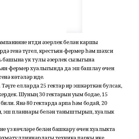
ампанияне җитди әзерлек белән каршы
рдә генә түгел, крестьян-фермер һәм шәхси
ль башына ук тулы әзерлек сызыгына
ьян-фермер хуҗалыгында да эш башлау өчен
енә көтәләр иде.
Тәүге елларда 25 гектар җир эшкәрткән булсак,
ердек. Шуның 30 гектарын уҗым бодае, 15
или. Янә 80 гектарда арпа һәм бодай, 20
и, эш планнары белән таныштырып, хуҗалык
е үз көчләре белән башкару өчен хуҗалыкта
 Рәхмәтуллиннардагы техника паркы ике