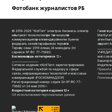
Фотобанк журналистов РБ
© 2019-2026 “KizilTan” электрон басмасы элемтә,
Гамәлгә 
мәгълүмат технологияләре һәм киңкүләм
Матбугат
коммуникацияләр өлкәсендә күзәтчелек буенча
агентлыг
федераль хезмәт тарафыннан теркәлгән.
нәшрият 
Теркәлү саны: 2019 елның 24 маендагы Эл
__________
сериясе № ФС 77-75682.
УЧРЕДИТЕ
Басманы
ң яшь к
атегориясе
12+
массово
___________________
Башкорто
Сетевое издание «KizilTan» зарегистрировано
Издатель
Федеральной службой по надзору в сфере
Правила 
связи, информационных технологий и массовых
технолог
коммуникаций (РОСКОМНАДЗОР)
Политика
Регистрационный номер: серия Эл № ФС 77-
75682 от 24 мая 2019 г.
Возрастная категория издания 12+
Об использовании персональных данных