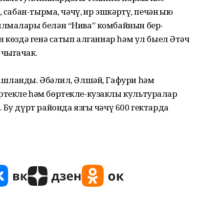
 сабан-тырма, чәчү, җир эшкәртү, печән җыю
ылмалары белән “Нива” комбайнын бер­
н көздә генә сатып алганнар һәм ул быел Әтәч
 чыгачак.
шланды. Әбҗәлил, Әлшәй, Гафури һәм
ртекле һәм бөртекле-кузаклы культуралар
 Бу дүрт районда язгы чәчү 600 гектарда