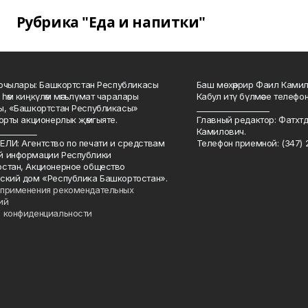
Рубрика "Еда и напитки"
куючылары: Башкортстан Республикасы
Баш мөхәррир Фаил Камил 
 һәм киңкүләм мәгълүмат чаралары
Кабул итү бүлмәсе телефоны
ы, «Башкортстан Республикасы»
___________________
йорты акционерлык җәмгыяте.
Главный редактор: Фатхт
__________
Камилович.
ЛИ: Агентство по печати и средствам
Телефон приемной: (347) 2
й информации Республики
стан, Акционерное общество
ский дом «Республика Башкортостан».
применения рекомендательных
ий
 конфиденциальности