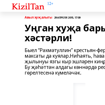
Авыл хуҗалыгы
29 АПРЕЛЯ 2015, 17:09
Уңган хуҗа бар
хәстәрли!
Быел “Рәхмәтуллин” крестьян-ф
максаты да куялар.Ниһаять, һа
җылынуы язгы кыр эшләрен киңр
Бу җәһәттән алдагы көннәрдә ре
гөрелтесенә күмеләчәк.