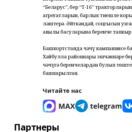
“Беларус”, бер “Т-16” тракторларын,
агрегатларын, барлык тиешле кор
ләштерә. Әйткәндәй, соңгысын узга
авылы басуларына беренче тапкыр
Башкортстанда чәчү кампаниясе ба
Хәйбулла районнары эшчәннәре бө
чәчүгә беренчеләрдән булып төште.
башкарылган.
Читайте нас
Партнеры