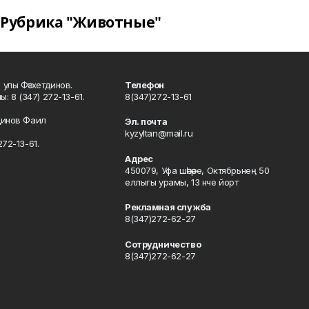
Рубрика "Животные"
улы Фәтхетдинов.
Телефон
: 8 (347) 272-13-61.
8(347)272-13-61
динов Фаил
Эл. почта
kyzyltan@mail.ru
72-13-61.
Адрес
450079, Уфа шәһәре, Октябрьнең 50
еллыгы урамы, 13 нче йорт
Рекламная служба
8(347)272-62-27
Сотрудничество
8(347)272-62-27