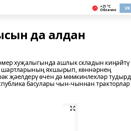
+21 °С
VK
Облачно
ысын да алдан
ермер хуҗалыгында ашлык складын киңәйтү
ва шартларының яхшырып, көннәрнең
әк җәелдерү өчен дә мөмкинлекләр тудырд
спублика басулары чын-чыннан тракторлар