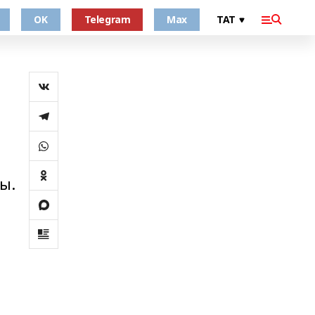
OK
Telegram
Max
ы.