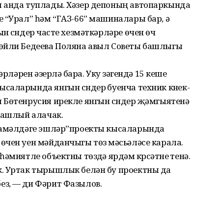
 анда туплады. Хәзер депоның автопаркында
 “Урал” һәм “ГАЗ-66” машиналары бар, ә
 сүндерү часте хезмәткәрләре өчен өч
сөйли Бедеева Поляна авыл Советы башлыгы
рләрен әзерләү бара. Уку үзәгендә 15 кеше
аларында янгын сүндерү буенча техник күнек­
Бөтенрусия ирекле янгын сүндерү җәмгыятенә
башлый алачак.
“Гамәлдәге эшләр”проекты кысаларында
чен уен мәйданчыгы төзү мәсьәләсе карала.
миятле объектны төзүдә ярдәм күрсәтүне үтенә.
. Уртак тырышлык белән бу проектны да
з, — ди Фәрит Фазылов.