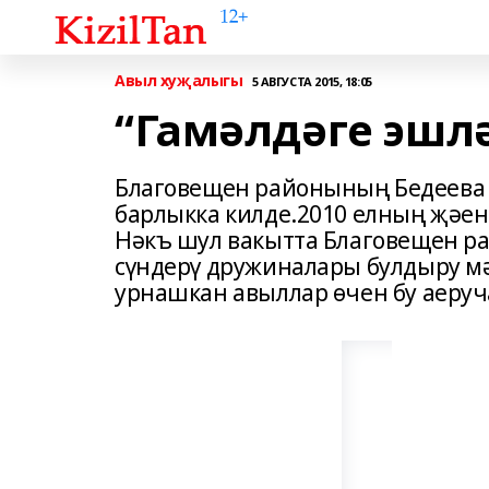
Авыл хуҗалыгы
5 АВГУСТА 2015, 18:05
“Гамәлдәге эшл
Благовещен районының Бедеева 
барлыкка килде.2010 елның җәен
Нәкъ шул вакытта Благовещен ра
сүндерү дружиналары булдыру мә
урнашкан авыллар өчен бу аеруч