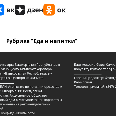
Рубрика "Еда и напитки"
куючылары: Башкортстан Республикасы
Баш мөхәррир Фаил Камил 
 һәм киңкүләм мәгълүмат чаралары
Кабул итү бүлмәсе телефоны
ы, «Башкортстан Республикасы»
___________________
йорты акционерлык җәмгыяте.
Главный редактор: Фатхт
__________
Камилович.
ЛИ: Агентство по печати и средствам
Телефон приемной: (347) 2
й информации Республики
стан, Акционерное общество
ский дом «Республика Башкортостан».
применения рекомендательных
ий
 конфиденциальности