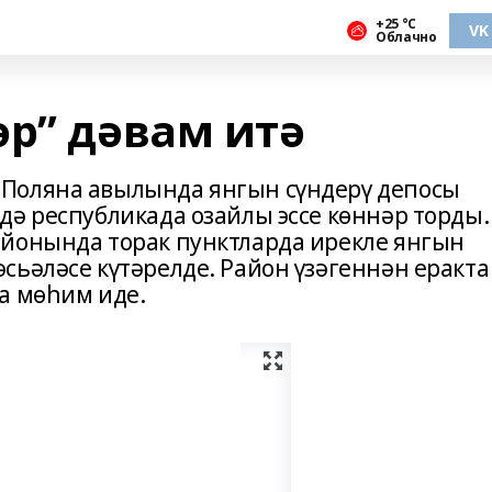
+25 °С
VK
Облачно
әр” дәвам итә
Поляна авылында янгын сүндерү депосы
дә республикада озайлы эссе көннәр торды.
йонында торак пунктларда ирекле янгын
сьәләсе күтәрелде. Район үзәгеннән еракта
а мөһим иде.