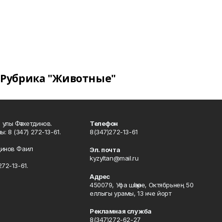
Рубрика "Животные"
улы Фәтхетдинов.
Телефон
: 8 (347) 272-13-61.
8(347)272-13-61
динов Фаил
Эл. почта
kyzyltan@mail.ru
72-13-61.
Адрес
450079, Уфа шәһәре, Октябрьнең 50
еллыгы урамы, 13 нче йорт
Рекламная служба
8(347)272-62-27