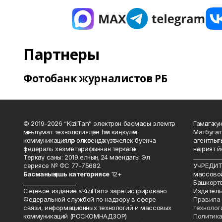
Партнеры
Фотобанк журналистов РБ
© 2019-2026 “KizilTan” электрон басмасы элемтә,
Гамәлгә 
мәгълүмат технологияләре һәм киңкүләм
Матбугат
коммуникацияләр өлкәсендә күзәтчелек буенча
агентлыг
федераль хезмәт тарафыннан теркәлгән.
нәшрият 
Теркәлү саны: 2019 елның 24 маендагы Эл
__________
сериясе № ФС 77-75682.
УЧРЕДИТЕ
Басманы
ң яшь к
атегориясе
12+
массово
___________________
Башкорто
Сетевое издание «KizilTan» зарегистрировано
Издатель
Федеральной службой по надзору в сфере
Правила 
связи, информационных технологий и массовых
технолог
коммуникаций (РОСКОМНАДЗОР)
Политика