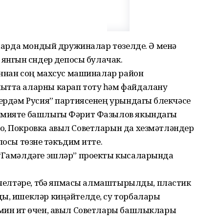
ктларда мондый дружиналар төзелде. Ә менә
янгын сүндерү депосы булачак.
каннан соң махсус машиналар район
кытта аларны карап тоту һәм файдалану
Бердәм Русия” партиясенең урындагы бүлекчәсе
кимияте башлыгы Фәрит Фазылов якындагы
о, Покровка авыл Советларын да хезмәтләндерү
посы төзүне тәкъдим итте.
 “Гамәл­дәге эшләр” проекты кысаларында
р челтәре, түбә япмасы алмаштырылды, пластик
ды, ишекләр киңәйтелде, су торбалары
мин итү өчен, авыл Советлары башлыклары