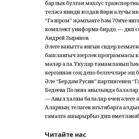
барлык булган махсус транспортны
теләсә нинди юлдан йөри алучы ике
“Газпром” җәмгыяте һәм 70нче янгын
комплект униформа бирде, — дип 
Андрей Зырянов.
Әлеге вакытта янгын сүндерү хезмәткә
башлангыч әзерлек программасы кыс
мәләр ала. Укулар тәмамланып һәм 
кергәннән соң депо белгечләре эш 
Әле “Бердәм Русия” партиясенең 
Бедеева Поляна авылында балалар ө
— Авыл халкы балалар өчен әлеге әһә
Аларның теләген игътибарга алдык
гамәлгә ашырырбыз дип өметләнәбе
Читайте нас