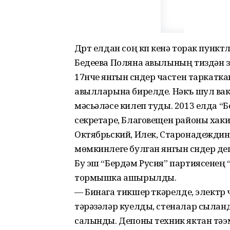
Дүрт елдан соң күп кенә торак пун
Бедеева Поляна авылының тиздән үз 
17нче янгын сүндерү частен таркат
авылларына бирелде. Нәкъ шул ва
мәсьәләсе килеп туды. 2013 елда “
секретаре, Благовещен районы ха
Октябрьский, Илек, Старонадеждин
мөмкинлеге булган янгын сүндерү де
Бу эш “Бердәм Русия” партиясенең
тормышка ашырылды.
— Бинага тикшерү үткәрелде, элект
тәрәзәләр куелды, стеналар сылан
салынды. Депоны техник яктан тәэ