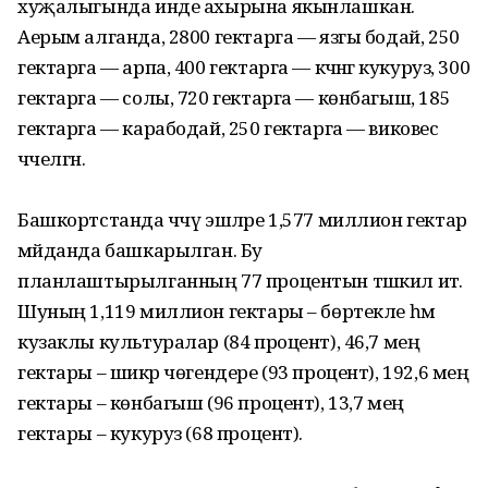
хуҗалыгында инде ахырына якынлашкан.
Аерым алганда, 2800 гектарга — язгы бодай, 250
гектарга — арпа, 400 гектарга — кәчәнгә кукуруз, 300
гектарга — солы, 720 гектарга — көнбагыш, 185
гектарга — карабодай, 250 гектарга — виковес
чәчелгән.
Башкортстанда чәчү эшләре 1,577 миллион гектар
мәйданда башкарылган. Бу
планлаштырылганның 77 процентын тәшкил итә.
Шуның 1,119 миллион гектары – бөртекле һәм
кузаклы культуралар (84 процент), 46,7 мең
гектары – шикәр чөгендере (93 процент), 192,6 мең
гектары – көнбагыш (96 процент), 13,7 мең
гектары – кукуруз (68 процент).