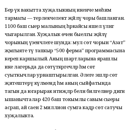
Бер үк вакытта хуҗалыкның икенче мөһим
тармагы — терлекчелектә җәйләү чоры башланган.
1100 баш сыер малының һәркайсы яшел үләнгә
чыгарылган. Хуҗалык өчен быелгы җәйләү
чорының үзенчәлеге шунда: мул сөт чорын “Азат”
җәмгыяте тәү тапкыр “500 ферма” программасына
кереп каршылый. Аның шартларына ярашлы
ике лагерьда да сөтүткәр­гечләр һәм сөт
суыткычлар урнаштырылган. Әлеге эшләр сөт
җитештерү күләмендә һәм аның сыйфатында
тагын да югарырак нәтиҗәләр белән билгеләнер дигән
ышанычталар 420 баш токымлы савым сыеры
асрап, ай саен 2 миллион сумга кадәр сөт сатучы
хуҗалыкта.