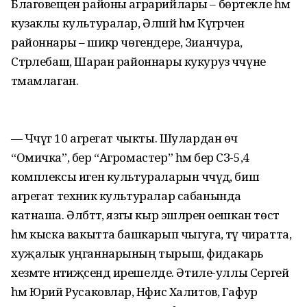
Благовещен районы аграрийлары – бөртекле һәм
кузаклы культуралар, Әлшәй һәм Күгәрчен
районнары – шикәр чөгендере, Зианчура,
Стәрлебаш, Шаран районнары кукуруз чәчүне
тәмамлаган.
— Чәчүгә 10 агрегат чыкты. Шулардан өч
“Омичка”, бер “Агромастер” һәм бер СЗ-5,4
комплексы иген культураларын чәчүдә, биш
агрегат техник культуралар сабанында
катнаша. Әлбәттә, язгы кыр эшләрен оешкан төстә
һәм кыска вакытта башкарып чыгуга, тәү чиратта,
хуҗалык уңганна­рының тырыш, фидакарь
хезмәте нәтиҗәсендә ирешелде. Әтиле-уллы Сергей
һәм Юрий Русаковлар, Нәфис Халитов, Гафур