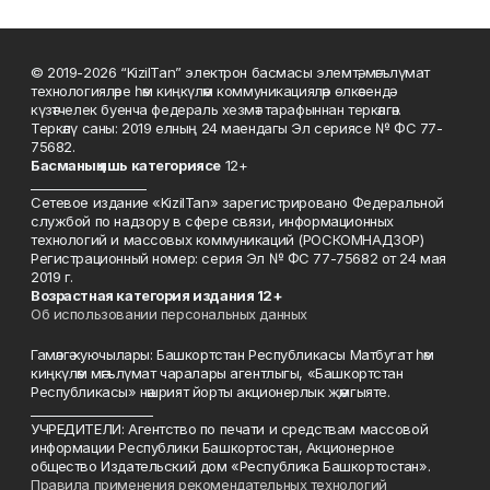
© 2019-2026 “KizilTan” электрон басмасы элемтә, мәгълүмат
технологияләре һәм киңкүләм коммуникацияләр өлкәсендә
күзәтчелек буенча федераль хезмәт тарафыннан теркәлгән.
Теркәлү саны: 2019 елның 24 маендагы Эл сериясе № ФС 77-
75682.
Басманы
ң яшь к
атегориясе
12+
___________________
Сетевое издание «KizilTan» зарегистрировано Федеральной
службой по надзору в сфере связи, информационных
технологий и массовых коммуникаций (РОСКОМНАДЗОР)
Регистрационный номер: серия Эл № ФС 77-75682 от 24 мая
2019 г.
Возрастная категория издания 12+
Об использовании персональных данных
Гамәлгә куючылары: Башкортстан Республикасы Матбугат һәм
киңкүләм мәгълүмат чаралары агентлыгы, «Башкортстан
Республикасы» нәшрият йорты акционерлык җәмгыяте.
____________________
УЧРЕДИТЕЛИ: Агентство по печати и средствам массовой
информации Республики Башкортостан, Акционерное
общество Издательский дом «Республика Башкортостан».
Правила применения рекомендательных технологий