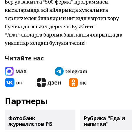
Бер үк вакытта “500 ферма” программасы
кысаларында җәй айларында хуҗалыкта
терлекчелек биналарын нигездән үзгәртеп кору
буенча да эш җәелдереләчәк. Бу җәһәттән
“Азат”лыларга барлык башлангычларында да
уңышлар юлдаш булуын телик!
Читайте нас
Партнеры
Фотобанк
Рубрика "Еда и
журналистов РБ
напитки"