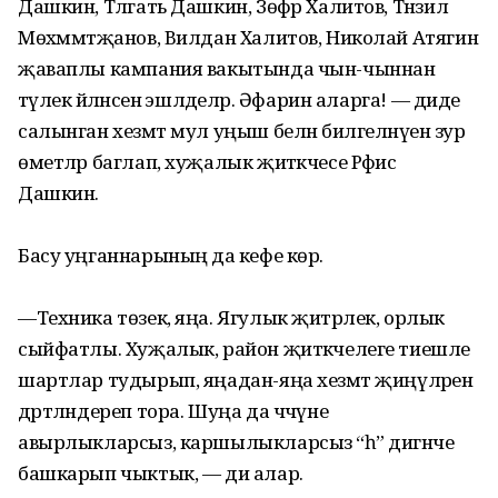
Дашкин, Тәлгать Дашкин, Зөфәр Халитов, Тәнзил
Мөхәм­мәтҗанов, Вилдан Халитов, Николай Атягин
җаваплы кампания вакытында чын-чыннан
тәүлек әйләнә­сенә эшләделәр. Әфарин аларга! — диде
салынган хезмәт мул уңыш белән билгеләнүенә зур
өметләр баглап, хуҗалык җитәкчесе Рәфис
Дашкин.
Басу уңганнарының да кәефе көр.
—Техника төзек, яңа. Ягулык җитәр­лек, орлык
сыйфатлы. Хуҗалык, район җитәкчелеге тиешле
шартлар тудырып, яңадан-яңа хезмәт җиңүлә­ренә
дәрт­лән­дереп тора. Шуңа да чәчүне
авырлыкларсыз, каршылыкларсыз “һә” дигәнче
башкарып чыктык, — ди алар.