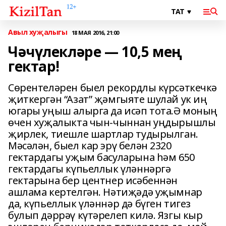
Авыл хуҗалыгы
18 МАЯ 2016, 21:00
Чәчүлекләре — 10,5 мең
гектар!
Сөрентеләрен быел рекордлы күрсәткечкә
җиткергән “Азат” җәмгыяте шулай ук иң
югары уңыш алырга да исәп тота.Ә моның
өчен хуҗалыкта чын-чыннан уңдырышлы
җирлек, тиешле шартлар тудырылган.
Мәсәлән, быел кар эрү белән 2320
гектардагы уҗым басуларына һәм 650
гектардагы күпьеллык үләннәргә
гектарына бер центнер исәбеннән
ашлама кертелгән. Нәтиҗәдә уҗымнар
да, күпьеллык үләннәр дә бүген тигез
булып дәррәү күтәрелеп килә. Язгы кыр