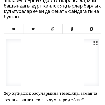
эшләрен берникадәр тоткарласа да, май
башындагы дүрт көнлек яңгырлар барлык
культуралар өчен дә фәкать файдага гына
булган.
Хәер, хуҗалык басуларында төзек, яңа, заманча
техника эшләгәнлектән, чәчү эшләре дә “Азат”