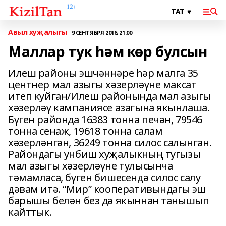
Авыл хуҗалыгы
9 СЕНТЯБРЯ 2016, 21:00
Маллар тук һәм көр булсын
Илеш районы эшчәннәре һәр малга 35
центнер мал азыгы хәзерләүне максат
итеп куйган/Илеш районында мал азыгы
хәзерләү кампаниясе азагына якынлаша.
Бүген районда 16383 тонна печән, 79546
тонна сенаж, 19618 тонна салам
хәзерләнгән, 36249 тонна силос салынган.
Райондагы унбиш хуҗалыкның тугызы
мал азыгы хәзерләүне тулысынча
тәмамласа, бүген бишесендә силос салу
дәвам итә. “Мир” кооперативындагы эш
барышы белән без дә якыннан танышып
кайттык.