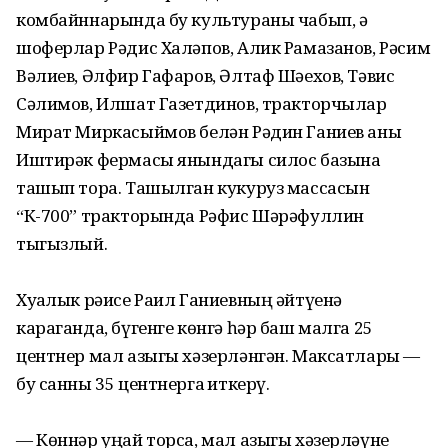
комбайннарында бу культураны чабып, ә
шоферлар Рәдис Халәпов, Алик Рамазанов, Рәсим
Вәлиев, Әлфир Гафаров, Әлтаф Шәехов, Тәвис
Сәлимов, Илшат Газетдинов, тракторчылар
Мират Миркасыймов белән Рәдин Ганиев аны
Иштирәк фермасы янындагы силос базына
ташып тора. Ташылган кукуруз массасын
“К-700” трак­торында Рәфис Шәрәфуллин
тыгызлый.
Хуҗалык рәисе Раил Ганиевның әйтүенә
караганда, бүгенге көнгә һәр баш малга 25
центнер мал азыгы хәзерләнгән. Максатлары —
бу санны 35 центнерга җиткерү.
— Көннәр уңай торса, мал азыгы хәзерләүне