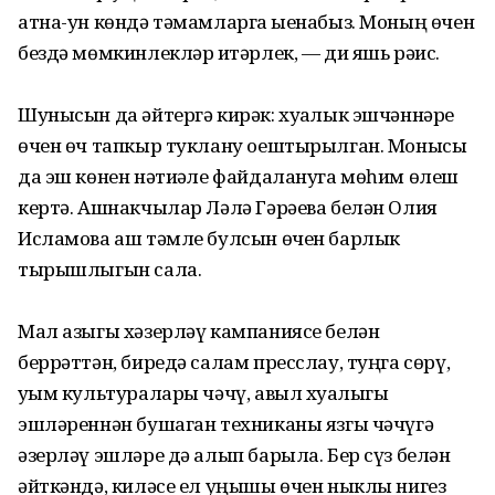
атна-ун көндә тәмамларга җыенабыз. Моның өчен
бездә мөмкинлекләр җитәрлек, — ди яшь рәис.
Шунысын да әйтергә кирәк: хуҗалык эшчәннәре
өчен өч тапкыр туклану оештырылган. Монысы
да эш көнен нәтиҗәле файдалануга мөһим өлеш
кертә. Ашнакчылар Ләлә Гәрәева белән Олия
Исламова аш тәмле булсын өчен барлык
тырышлыгын сала.
Мал азыгы хәзерләү кампаниясе белән
беррәттән, биредә салам пресслау, туңга сөрү,
уҗым культуралары чәчү, авыл хуҗалыгы
эшләреннән бушаган техниканы язгы чәчүгә
әзерләү эшләре дә алып барыла. Бер сүз белән
әйткәндә, киләсе ел уңышы өчен ныклы нигез