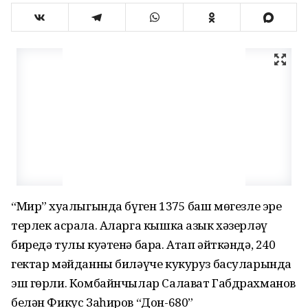
“Мир” хуҗалыгында бүген 1375 баш мөгезле эре
терлек асрала. Аларга кышка азык хәзерләү
биредә тулы куәтенә бара. Атап әйткәндә, 240
гектар мәйданны биләүче кукуруз басуларында
эш гөрли. Комбайнчылар Салават Габдрахманов
белән Фикус Заһиров “Дон-680”