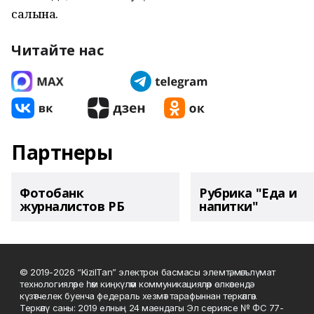
салына.
Читайте нас
Партнеры
Фотобанк
Рубрика "Еда и
журналистов РБ
напитки"
© 2019-2026 “KizilTan” электрон басмасы элемтә, мәгълүмат
технологияләре һәм киңкүләм коммуникацияләр өлкәсендә
күзәтчелек буенча федераль хезмәт тарафыннан теркәлгән.
Теркәлү саны: 2019 елның 24 маендагы Эл сериясе № ФС 77-