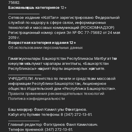
75682.
Басманы
ң яшь к
атегориясе
12+
___________________
Сетевое издание «KizilTan» зарегистрировано Федеральной
службой по надзору в сфере связи, информационных
технологий и массовых коммуникаций (РОСКОМНАДЗОР)
Регистрационный номер: серия Эл № ФС 77-75682 от 24 мая
2019 г.
Возрастная категория издания 12+
Об использовании персональных данных
Гамәлгә куючылары: Башкортстан Республикасы Матбугат һәм
киңкүләм мәгълүмат чаралары агентлыгы, «Башкортстан
Республикасы» нәшрият йорты акционерлык җәмгыяте.
____________________
УЧРЕДИТЕЛИ: Агентство по печати и средствам массовой
информации Республики Башкортостан, Акционерное
общество Издательский дом «Республика Башкортостан».
Правила применения рекомендательных технологий
Политика конфиденциальности
Баш мөхәррир Фаил Камил улы Фәтхетдинов.
Кабул итү бүлмәсе телефоны: 8 (347) 272-13-61.
___________________
Главный редактор: Фатхтдинов Фаил Камилович.
Телефон приемной: (347) 272-13-61.