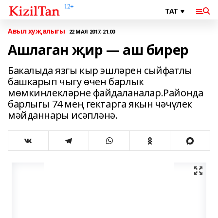
Авыл хуҗалыгы
22 МАЯ 2017, 21:00
Ашлаган җир — аш бирер
Бакалыда язгы кыр эшләрен сыйфатлы
башкарып чыгу өчен барлык
мөмкинлекләрне файдаланалар.Районда
барлыгы 74 мең гектарга якын чәчүлек
мәйданнары исәпләнә.