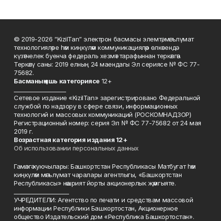
© 2019-2026 “KizilTan” электрон басмасы элемтә, мәгълүмат
технологияләре һәм киңкүләм коммуникацияләр өлкәсендә
күзәтчелек буенча федераль хезмәт тарафыннан теркәлгән.
Теркәлү саны: 2019 елның 24 маендагы Эл сериясе № ФС 77-
75682.
Басманы
ң яшь к
атегориясе
12+
___________________
Сетевое издание «KizilTan» зарегистрировано Федеральной
службой по надзору в сфере связи, информационных
технологий и массовых коммуникаций (РОСКОМНАДЗОР)
Регистрационный номер: серия Эл № ФС 77-75682 от 24 мая
2019 г.
Возрастная категория издания 12+
Об использовании персональных данных
Гамәлгә куючылары: Башкортстан Республикасы Матбугат һәм
киңкүләм мәгълүмат чаралары агентлыгы, «Башкортстан
Республикасы» нәшрият йорты акционерлык җәмгыяте.
____________________
УЧРЕДИТЕЛИ: Агентство по печати и средствам массовой
информации Республики Башкортостан, Акционерное
общество Издательский дом «Республика Башкортостан».