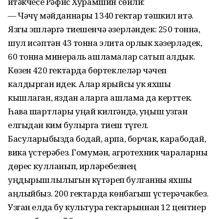
җитәкчесе Рәфис Хурамшин сөйли:
— Чәчү мәйданнары 1340 гектар тәшкил итә.
Язгы эшләргә тиешенчә әзерләндек: 250 тонна,
шул исәптән 43 тонна элита орлык хәзерләдек,
60 тонна минераль ашламалар сатып алдык.
Көзен 420 гектарда бөртеклеләр чәчеп
калдырган идек. Алар ярыйсы ук яхшы
кышлаган, яздан аларга ашлама да керттек.
Һава шартлары уңай килгәндә, уңыш узган
елгыдан ким булырга тиеш түгел.
Басуларыбызда бодай, арпа, борчак, карабодай,
вика үстерәбез. Гомумән, агротехник чараларны
дөрес кулланып, җирлә­ребезнең
уңдырышлылыгын күтәреп булганны яхшы
аңлыйбыз. 200 гектарда көнбагыш үстерә­чәкбез.
Узган елда бу культура гектарыннан 12 центнер