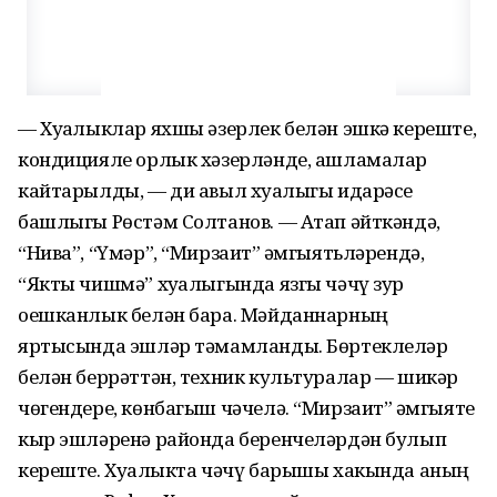
— Хуҗалыклар яхшы әзерлек белән эшкә кереште,
кондицияле орлык хәзерләнде, ашламалар
кайтарылды, — ди авыл хуҗалыгы идарәсе
башлыгы Рөстәм Солтанов. — Атап әйткәндә,
“Нива”, “Үмәр”, “Мирзаит” җәмгыятьлә­рендә,
“Якты чишмә” хуҗалыгында язгы чәчү зур
оешканлык белән бара. Мәйданнарның
яртысында эшләр тәмамланды. Бөртеклеләр
белән беррәттән, техник культуралар — шикәр
чөгендере, көнбагыш чәчелә. “Мирзаит” җәмгыяте
кыр эшләренә районда беренчеләрдән булып
кереште. Хуҗалыкта чәчү барышы хакында аның