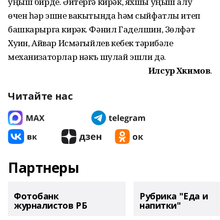
уңыш бирде. Әйтергә кирәк, яхшы уңыш алу
өчен һәр эшне вакытында һәм сыйфатлы итеп
башкарырга кирәк. Фәнил Гаделшин, Зөлфәт
Хуҗин, Айвар Исмәгыйлев кебек тәҗрибәле
механизаторлар нәкъ шулай эшли дә.
Илсур Хәкимов
.
Читайте нас
Партнеры
Фотобанк
Рубрика "Еда и
журналистов РБ
напитки"