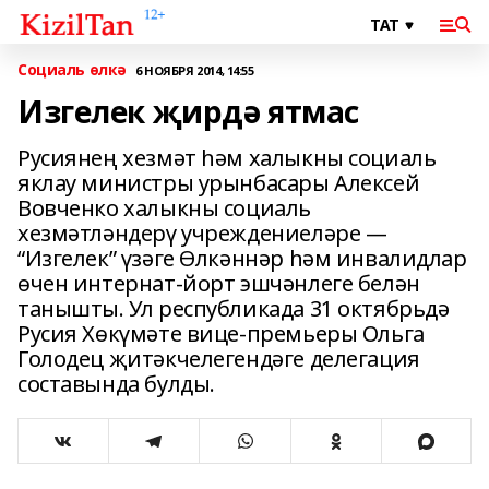
Социаль өлкә
6 НОЯБРЯ 2014, 14:55
Изгелек җирдә ятмас
Русиянең хезмәт һәм халыкны социаль
яклау министры урынбасары Алексей
Вовченко халыкны социаль
хезмәтләндерү учреждениеләре —
“Изгелек” үзәге Өлкәннәр һәм инвалидлар
өчен интернат-йорт эшчәнлеге белән
танышты. Ул республикада 31 октябрьдә
Русия Хөкүмәте вице-премьеры Ольга
Голодец җитәкчелегендәге делегация
составында булды.