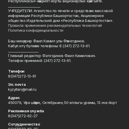
Республикасы» нәшрият йорты акционерлык җәмгыяте.
____________________
УЧРЕДИТЕЛИ: Агентство по печати и средствам массовой
информации Республики Башкортостан, Акционерное
общество Издательский дом «Республика Башкортостан».
Правила применения рекомендательных технологий
Политика конфиденциальности
Баш мөхәррир Фаил Камил улы Фәтхетдинов.
Кабул итү бүлмәсе телефоны: 8 (347) 272-13-61.
___________________
Главный редактор: Фатхтдинов Фаил Камилович.
Телефон приемной: (347) 272-13-61.
Телефон
8(347)272-13-61
Эл. почта
kyzyltan@mail.ru
Адрес
450079, Уфа шәһәре, Октябрьнең 50 еллыгы урамы, 13 нче йорт
Рекламная служба
8(347)272-62-27
Сотрудничество