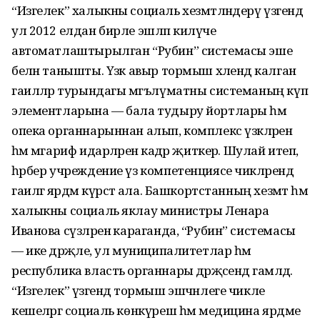
“Изгелек” халыкны социаль хезмәтләндерү үзәгендә
ул 2012 елдан бирле эшләп килүче
автоматлаштырылган “Рубин” системасы эше
белән танышты. Үзәк авыр тормыш хәлендә калган
гаиләләр турындагы мәгълүматны системаның күп
элементларына — бала тудыру йортлары һәм
опека органнарыннан алып, комплекс үзәкләренә
һәм мәгариф идарәләренә кадәр җиткерә. Шулай итеп,
һәрбер учреждение үз компетенциясе чикләрендә
гаиләгә ярдәм күрсәтә ала. Башкортстанның хезмәт һәм
халыкны социаль яклау министры Ленара
Иванова сүзләренә караганда, “Рубин” системасы
— ике дәрәҗәле, ул муниципалитетлар һәм
республика власть органнары дәрәҗәсендә гамәлдә.
“Изгелек” үзәгендә тормыш эшчәнлеге чикле
кешеләргә социаль көнкүреш һәм медицина ярдәме