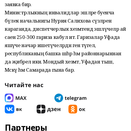
заявка бирә.
Министрлыкның инвалидлар эшләре буенча
бүлек начальнигы Нурия Салихова сүзләренә
караганда, диспетчерлык хезмәтендә эшләүчеләр ай
саен 250-300 гариза кабул итә. Гаризалар Уфада
яшәүче начар ишетүчеләрдән генә түгел,
республиканың башка шәһәр һәм районнарыннан
да җибәрелә икән. Мондый хезмәт, Уфадан тыш,
Мәскәү һәм Самарада гына бар.
Читайте нас
Партнеры