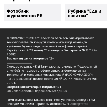
Фотобанк
Рубрика "Еда и
журналистов РБ
напитки"
© 2019-2026 “KizilTan” электрон басмасы элемтә, мәгълүмат
технологияләре һәм киңкүләм коммуникацияләр өлкәсендә
күзәтчелек буенча федераль хезмәт тарафыннан теркәлгән.
Теркәлү саны: 2019 елның 24 маендагы Эл сериясе № ФС 77-
75682.
Басманы
ң яшь к
атегориясе
12+
___________________
Сетевое издание «KizilTan» зарегистрировано Федеральной
службой по надзору в сфере связи, информационных
технологий и массовых коммуникаций (РОСКОМНАДЗОР)
Регистрационный номер: серия Эл № ФС 77-75682 от 24 мая
2019 г.
Возрастная категория издания 12+
Об использовании персональных данных
Гамәлгә куючылары: Башкортстан Республикасы Матбугат һәм
киңкүләм мәгълүмат чаралары агентлыгы, «Башкортстан