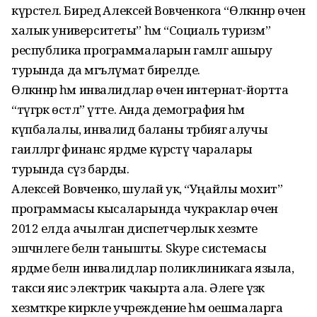
күрсәтелә. Биредә Алексей Вовченкога “Өлкәннәр өчен
халык университеты” һәм “Социаль туризм”
республика программаларын гамәлгә ашыру
турында да мәгълүмат бирелде.
Өлкәннәр һәм инвалидлар өчен интернат-йортта
“түгәрәк өстәл” үтте. Анда демография һәм
күпбалалы, инвалид баланы тәрбиягә алучы
гаиләләргә финанс ярдәме күрсәтү чаралары
турында сүз барды.
Алексей Вовченко, шулай ук, “Уңайлы мохит”
программасы кысаларында чукраклар өчен
2012 елда ачылган диспетчерлык хезмәте
эшчәнлеге белән танышты. Skype системасы
ярдәме белән инвалидлар поликлиникага языла,
такси яисә электрик чакырта ала. Әлеге үзәк
хезмәткәре кирәкле учреждение һәм оешмаларга