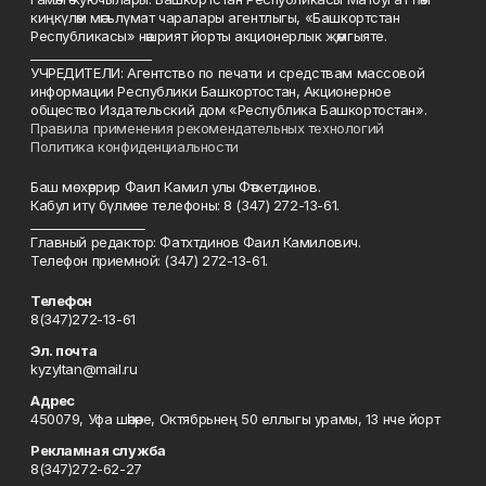
киңкүләм мәгълүмат чаралары агентлыгы, «Башкортстан
Республикасы» нәшрият йорты акционерлык җәмгыяте.
____________________
УЧРЕДИТЕЛИ: Агентство по печати и средствам массовой
информации Республики Башкортостан, Акционерное
общество Издательский дом «Республика Башкортостан».
Правила применения рекомендательных технологий
Политика конфиденциальности
Баш мөхәррир Фаил Камил улы Фәтхетдинов.
Кабул итү бүлмәсе телефоны: 8 (347) 272-13-61.
___________________
Главный редактор: Фатхтдинов Фаил Камилович.
Телефон приемной: (347) 272-13-61.
Телефон
8(347)272-13-61
Эл. почта
kyzyltan@mail.ru
Адрес
450079, Уфа шәһәре, Октябрьнең 50 еллыгы урамы, 13 нче йорт
Рекламная служба
8(347)272-62-27