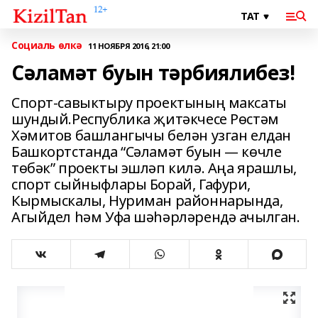
Социаль өлкә
11 НОЯБРЯ 2016, 21:00
Сәламәт буын тәрбиялибез!
Спорт-савыктыру проектының максаты
шундый.Республика җитәкчесе Рөстәм
Хәмитов башлангычы белән узган елдан
Башкортстанда “Сәламәт буын — көчле
төбәк” проекты эшләп килә. Аңа ярашлы,
спорт сыйныфлары Борай, Гафури,
Кырмыскалы, Нуриман районнарында,
Агыйдел һәм Уфа шәһәрләрендә ачылган.