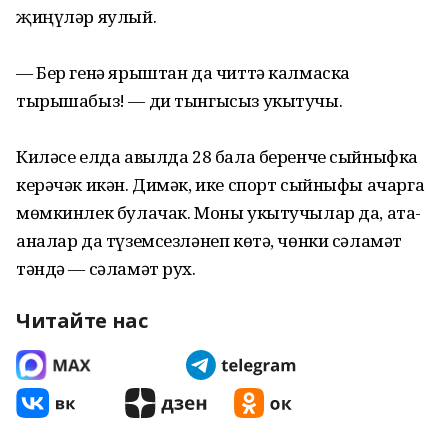
җиңүләр яулый.
— Бер генә ярыштан да читтә калмаска
тырышабыз! — ди тынгысыз укытучы.
Киләсе елда авылда 28 бала беренче сыйныфка
керәчәк икән. Димәк, ике спорт сыйныфы ачарга
мөмкинлек булачак. Моны укытучылар да, ата-
аналар да түземсезләнеп көтә, чөнки сәламәт
тәндә — сәламәт рух.
Читайте нас