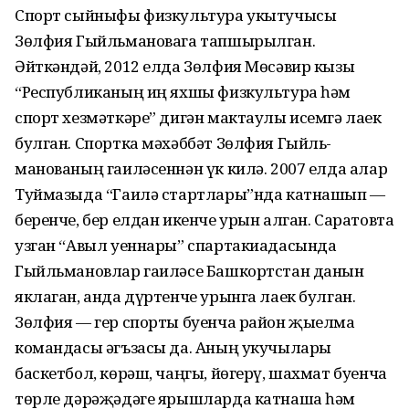
Спорт сыйныфы физкультура укытучысы
Зөлфия Гыйльмановага тапшырылган.
Әйткәндәй, 2012 елда Зөлфия Мөсәвир кызы
“Республиканың иң яхшы физкультура һәм
спорт хезмәткәре” дигән мактаулы исемгә лаек
булган. Спортка мәхәббәт Зөлфия Гыйль­
манованың гаиләсеннән үк килә. 2007 елда алар
Туймазыда “Гаилә стартлары”нда катнашып —
беренче, бер елдан икенче урын алган. Саратовта
узган “Авыл уеннары” спартакиадасында
Гыйльмановлар гаиләсе Башкортстан данын
яклаган, анда дүртенче урынга лаек булган.
Зөлфия — гер спорты буенча район җыелма
командасы әгъзасы да. Аның укучылары
баскетбол, көрәш, чаңгы, йөгерү, шахмат буенча
төрле дәрәҗәдәге ярышларда катнаша һәм