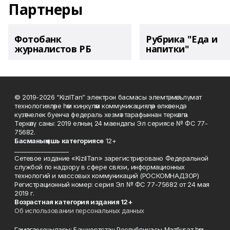
Партнеры
Фотобанк
Рубрика "Еда и
журналистов РБ
напитки"
© 2019-2026 “KizilTan” электрон басмасы элемтә, мәгълүмат
технологияләре һәм киңкүләм коммуникацияләр өлкәсендә
күзәтчелек буенча федераль хезмәт тарафыннан теркәлгән.
Теркәлү саны: 2019 елның 24 маендагы Эл сериясе № ФС 77-
75682.
Басманы
ң яшь к
атегориясе
12+
___________________
Сетевое издание «KizilTan» зарегистрировано Федеральной
службой по надзору в сфере связи, информационных
технологий и массовых коммуникаций (РОСКОМНАДЗОР)
Регистрационный номер: серия Эл № ФС 77-75682 от 24 мая
2019 г.
Возрастная категория издания 12+
Об использовании персональных данных
Гамәлгә куючылары: Башкортстан Республикасы Матбугат һәм