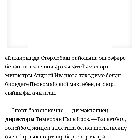
Җәй ахырында Стәрлебаш районына эш сәфәре
белән килгән яшьләр сәясәте һәм спорт
министры Андрей Иванюта тәкъдиме белән
биредәге Первомайский мәктәбендә спорт
сыйныфы ачылган.
— Спорт базасы көчле, — ди мәктәпнең
директоры Тимерхан Насыйров. — Баскетбол,
волейбол, җиңел атлетика белән шөгыльләнү
өчен барлык шартлар бар, спорт кирәк-