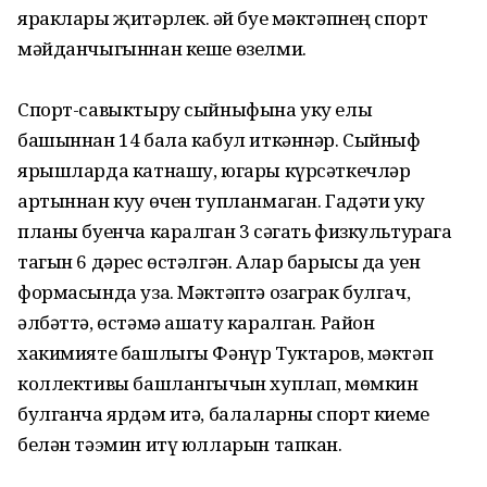
яраклары җитәрлек. Җәй буе мәктәпнең спорт
мәйданчыгыннан кеше өзелми.
Спорт-савыктыру сыйныфына уку елы
башыннан 14 бала кабул иткәннәр. Сыйныф
ярышларда катнашу, югары күрсәткечләр
артыннан куу өчен тупланмаган. Гадәти уку
планы буенча каралган 3 сәгать физкультурага
тагын 6 дәрес өстәлгән. Алар барысы да уен
формасында уза. Мәктәптә озаграк булгач,
әлбәттә, өстәмә ашату каралган. Район
хакимияте башлыгы Фәнүр Туктаров, мәктәп
коллективы башлангычын хуплап, мөмкин
булганча ярдәм итә, балаларны спорт киеме
белән тәэмин итү юлларын тапкан.