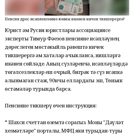
Пенсия дөрес исәпләнгәнме-юкмы икәнен ничек тикшерергә?
Юрист һәм Русия юристлары ассоциациясе
эксперты Тимур Фәезов пенсияне исәпләүнең
дөреслеген мөстәкыйль рәвештә ничек
тикшерергә һәм хаталар ачыкланса, нишләргә
икәнен сөйләде. Аның сүзләренчә, исәпләүләрдә
төгәлсезлекләр еш очрый, бигрәк тә сүз исәпкә
алынмаган стаж, 90нчы еллардагы эш, Төньяк
өстәмәләр турында барса.
Пенсияне тикшерү өчен инструкция:
* Шәхси счеттан өземтә сорагыз. Моны "Дәүләт
хезмәтләре" порталы, МФЦ яки турыдан-туры