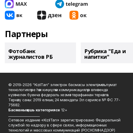
Партнеры
Фотобанк
Рубрика "Еда и
журналистов РБ
напитки"
© 2019-2026 “KizilTan” электрон басмасы элемтә, мәгълүмат
технологияләре һәм киңкүләм коммуникацияләр өлкәсендә
күзәтчелек буенча федераль хезмәт тарафыннан теркәлгән.
Теркәлү саны: 2019 елның 24 маендагы Эл сериясе № ФС 77-
75682.
Басманы
ң яшь к
атегориясе
12+
___________________
Сетевое издание «KizilTan» зарегистрировано Федеральной
службой по надзору в сфере связи, информационных
технологий и массовых коммуникаций (РОСКОМНАДЗОР)