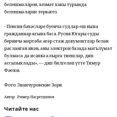
белешмәләрен, хезмәт хакы турында
белешмәләрне теркәгез.
- Пенсия бәхәсләре буенча судлар еш кына
гражданнар ягына баса. Русия Югары суды
берничә мәртәбә: әгәр стаж документлар белән
расланган икән, аны электрон базада мәгълүмат
булмаса да исәпкә алырга тиешләр, дип
ассызыклады», — дип билгеләп үтте Тимур
Фәезов.
Фото: Зианчуровские Зори
Автор:
Ример Насретдинов
Читайте нас