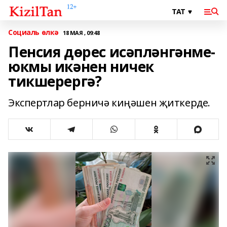
Социаль өлкә
18 МАЯ , 09:48
Пенсия дөрес исәпләнгәнме-
юкмы икәнен ничек
тикшерергә?
Экспертлар берничә киңәшен җиткерде.