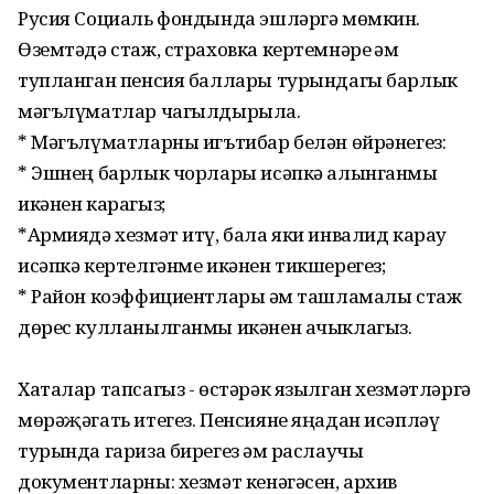
Русия Социаль фондында эшләргә мөмкин.
Өземтәдә стаж, страховка кертемнәре һәм
тупланган пенсия баллары турындагы барлык
мәгълүматлар чагылдырыла.
* Мәгълүматларны игътибар белән өйрәнегез:
* Эшнең барлык чорлары исәпкә алынганмы
икәнен карагыз;
*Армиядә хезмәт итү, бала яки инвалид карау
исәпкә кертелгәнме икәнен тикшерегез;
* Район коэффициентлары һәм ташламалы стаж
дөрес кулланылганмы икәнен ачыклагыз.
Хаталар тапсагыз - өстәрәк язылган хезмәтләргә
мөрәҗәгать итегез. Пенсияне яңадан исәпләү
турында гариза бирегез һәм раслаучы
документларны: хезмәт кенәгәсен, архив