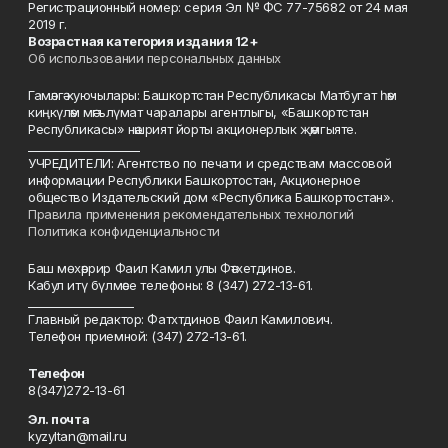
Регистрационный номер: серия Эл № ФС 77-75682 от 24 мая
2019 г.
Возрастная категория издания 12+
Об использовании персональных данных
Гамәлгә куючылары: Башкортстан Республикасы Матбугат һәм
киңкүләм мәгълүмат чаралары агентлыгы, «Башкортстан
Республикасы» нәшрият йорты акционерлык җәмгыяте.
____________________
УЧРЕДИТЕЛИ: Агентство по печати и средствам массовой
информации Республики Башкортостан, Акционерное
общество Издательский дом «Республика Башкортостан».
Правила применения рекомендательных технологий
Политика конфиденциальности
Баш мөхәррир Фаил Камил улы Фәтхетдинов.
Кабул итү бүлмәсе телефоны: 8 (347) 272-13-61.
___________________
Главный редактор: Фатхтдинов Фаил Камилович.
Телефон приемной: (347) 272-13-61.
Телефон
8(347)272-13-61
Эл. почта
kyzyltan@mail.ru