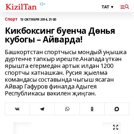
Спорт
13 ОКТЯБРЯ 2014, 21:00
Кикбоксинг буенча Дөнья
кубогы – Айварда!
Башкортстан спортчысы мондый уңышка
дүртенче тапкыр иреште.Анапада үткән
ярышта егермедән артык илдән 1200
спортчы катнашкан. Русия җыелма
командасы составында чыгыш ясаган
Айвар Гафуров финалда Адыгея
Республикасы вәкилен җиңгән.