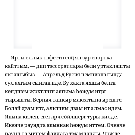
— Ярты еллык тәнәфестән соң янә зур спортка
кайттым, — дип тәэссоратлары белән уртаклашты
якташыбыз. — Апрельдә Русия чемпионатында
сул аягым сынган иде. Бу хакта яхшы белгән
көндәшем җәрәхәтләнгән аягыма һөҗүм итәргә
тырышты. Берничә тапкыр максатына иреште.
Болай дәвам итсә, алышны дәвам итә алмас идем.
Янына килеп, егетләрчә сөйләшергә туры килде.
Икенче раундта якыннан һөҗүм иттем. Өченче
раунд та минем файдага тәмамланды. Дәрәҗәле