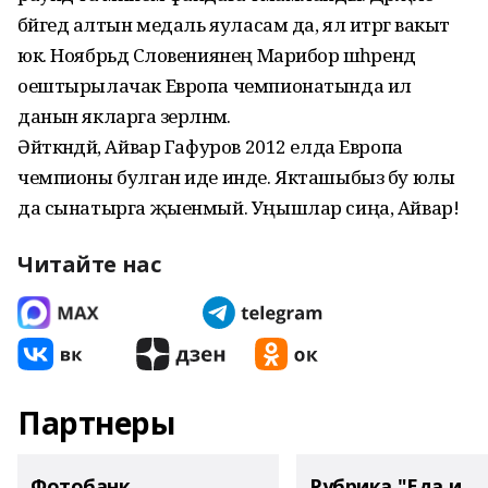
бәйгедә алтын медаль яуласам да, ял итәргә вакыт
юк. Ноябрьдә Слове­ниянең Марибор шәһәрендә
оештырылачак Европа чемпионатында ил
данын якларга әзерләнәм.
Әйткәндәй, Айвар Гафуров 2012 елда Европа
чемпионы булган иде инде. Якташыбыз бу юлы
да сынатырга җыенмый. Уңышлар сиңа, Айвар!
Читайте нас
Партнеры
Фотобанк
Рубрика "Еда и