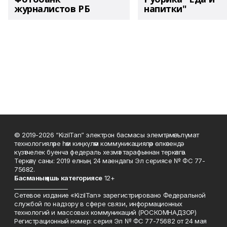
журналистов РБ
напитки"
© 2019-2026 “KizilTan” электрон басмасы элемтә, мәгълүмат
технологияләре һәм киңкүләм коммуникацияләр өлкәсендә
күзәтчелек буенча федераль хезмәт тарафыннан теркәлгән.
Теркәлү саны: 2019 елның 24 маендагы Эл сериясе № ФС 77-
75682.
Басманы
ң яшь к
атегориясе
12+
___________________
Сетевое издание «KizilTan» зарегистрировано Федеральной
службой по надзору в сфере связи, информационных
технологий и массовых коммуникаций (РОСКОМНАДЗОР)
Регистрационный номер: серия Эл № ФС 77-75682 от 24 мая