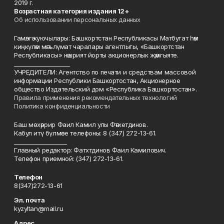
2019 г.
Возрастная категория издания 12+
Об использовании персональных данных
Гамәлгә куючылары: Башкортстан Республикасы Матбугат һәм
киңкүләм мәгълүмат чаралары агентлыгы, «Башкортстан
Республикасы» нәшрият йорты акционерлык җәмгыяте.
____________________
УЧРЕДИТЕЛИ: Агентство по печати и средствам массовой
информации Республики Башкортостан, Акционерное
общество Издательский дом «Республика Башкортостан».
Правила применения рекомендательных технологий
Политика конфиденциальности
Баш мөхәррир Фаил Камил улы Фәтхетдинов.
Кабул итү бүлмәсе телефоны: 8 (347) 272-13-61.
___________________
Главный редактор: Фатхтдинов Фаил Камилович.
Телефон приемной: (347) 272-13-61.
Телефон
8(347)272-13-61
Эл. почта
kyzyltan@mail.ru
Адрес