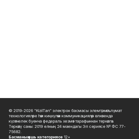
© 2019-2026 “KizilTan” электрон басмасы элемтә, мәгълүмат
технологияләре һәм киңкүләм коммуникацияләр өлкәсендә
күзәтчелек буенча федераль хезмәт тарафыннан теркәлгән.
Теркәлү саны: 2019 елның 24 маендагы Эл сериясе № ФС 77-
75682.
Басманы
ң яшь к
атегориясе
12+