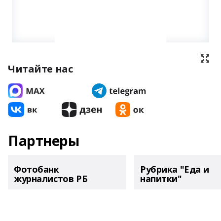
Читайте нас
Партнеры
Фотобанк
Рубрика "Еда и
журналистов РБ
напитки"