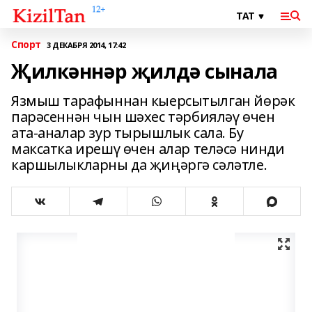
Спорт
3 ДЕКАБРЯ 2014, 17:42
Җилкәннәр җилдә сынала
Язмыш тарафыннан кыерсытылган йөрәк
парәсеннән чын шәхес тәр­бияләү өчен
ата-аналар зур тырыш­лык сала. Бу
максатка ирешү өчен алар теләсә нинди
каршылыкларны да җиңәргә сәләтле.