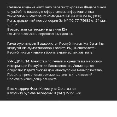
___________________
Сетевое издание «KizilTan» зарегистрировано Федеральной
службой по надзору в сфере связи, информационных
технологий и массовых коммуникаций (РОСКОМНАДЗОР)
Регистрационный номер: серия Эл № ФС 77-75682 от 24 мая
2019 г.
Возрастная категория издания 12+
Об использовании персональных данных
Гамәлгә куючылары: Башкортстан Республикасы Матбугат һәм
киңкүләм мәгълүмат чаралары агентлыгы, «Башкортстан
Республикасы» нәшрият йорты акционерлык җәмгыяте.
____________________
УЧРЕДИТЕЛИ: Агентство по печати и средствам массовой
информации Республики Башкортостан, Акционерное
общество Издательский дом «Республика Башкортостан».
Правила применения рекомендательных технологий
Политика конфиденциальности
Баш мөхәррир Фаил Камил улы Фәтхетдинов.
Кабул итү бүлмәсе телефоны: 8 (347) 272-13-61.
___________________
Главный редактор: Фатхтдинов Фаил Камилович.
Телефон приемной: (347) 272-13-61.
Телефон