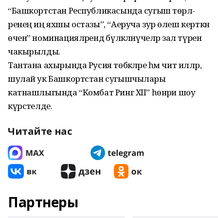
“Башкортстан Республикасында сугыш төрлә­
ренең иң яхшы остазы”, “Аеруча зур өлеш керт­кән
өчен” номи­нацияләрендә бүләк­ләнүчеләр зал түренә
чакырылды.
Тантана ахырында Русия төбәкләре һәм чит илләр,
шулай ук Башкортстан сугышчылары
катнашлыгында “Комбат Ринг XII” һөнәри шоу
күрсәтелде.
Читайте нас
Партнеры