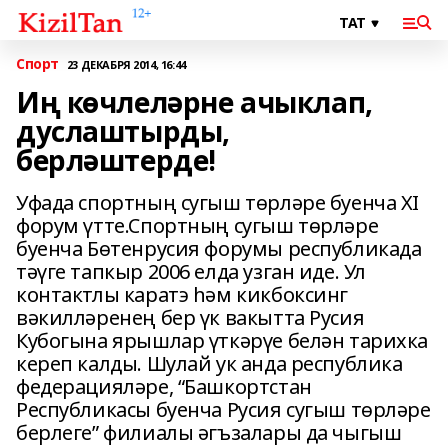
Спорт
23 ДЕКАБРЯ 2014, 16:44
Иң көчлеләрне ачыклап,
дуслаштырды,
берләштерде!
Уфада спортның сугыш төрләре буенча XI
форум үтте.Спортның сугыш төрләре
буенча Бөтенрусия форумы республикада
тәүге тапкыр 2006 елда узган иде. Ул
контактлы каратэ һәм кикбоксинг
вәкилләренең бер үк вакытта Русия
Кубогына ярышлар үткәрүе белән тарихка
кереп калды. Шулай ук анда республика
федерацияләре, “Башкортстан
Республикасы буенча Русия сугыш төрләре
берлеге” филиалы әгъзалары да чыгыш