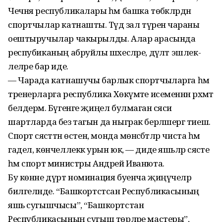
Чечня республикалары һәм башка төбәкләр­дән
спортчылар катнашты. Тәүдә зал түренә чараны
оештыручылар чакырылды. Алар арасында
респубиканың абруйлы шәхесләре, дәүләт эшлек­
леләре бар иде.
— Чарада катнашучы барлык спортчыларга һәм
тренерларга республика Хөкүмәте исеменнән рәхмәт
белдерәм. Бүгенге җиңел булмаган сәяси
шартларда без тагын да ныграк берләшергә тиеш.
Спорт сәясәттән өстен, монда мөнәсәбәтләр чиста һәм
гадел, көнчел­леккә урын юк, — диде яшьләр сәясәте
һәм спорт министры Андрей Иванюта.
Бу көнне дүрт номинация буенча җиңүчеләр
билгеләнде. “Башкортстсан Республи­касының
яшь сугышчысы”, “Башкортстан
Республикасының сугыш төрләре мастеры”,