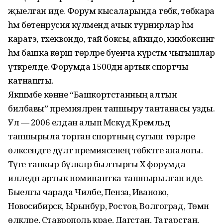
җыелган иде. Форум кысаларын­да тө­бәк, тө­бәкара
һәм бөтен­русия күләмен­дә ачык турнирлар һәм
каратэ, тхеквондо, тай боксы, айкидо, кикбоксинг
һәм башка көрәш төрләре буенча күрсәт­мә чыгышлар
үткәрелде. Форумда 1500дән артык спортчы
катнашты.
Якшәмбе көнне “Башкорт­стан­ның алтын
билбавы” пре­мия­лә­рен тапшы­ру тантанасы узды.
Ул — 2006 елдан алып Мәскәүдә Кремльдә
тапшырыла торган спортның сугыш төрләре
өлкәсен­дәге дәүләт премиясенең төбәк­тәге аналогы.
Тәүге тапкыр бүләк­ләр былтыргы X форумда
илледән артык номинантка тапшырылган иде.
Быелгы чарада Чиләбе, Пенза, Иваново,
Новосибирск, Ырынбур, Ростов, Волгоград, Төмән
өлкә­ләре, Ставрополь крае, Дагстан, Татарстан,