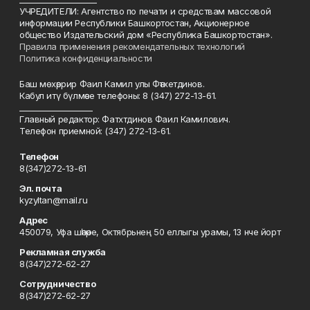
УЧРЕДИТЕЛИ: Агентство по печати и средствам массовой
информации Республики Башкортостан, Акционерное
общество Издательский дом «Республика Башкортостан».
Правила применения рекомендательных технологий
Политика конфиденциальности
Баш мөхәррир Фаил Камил улы Фәтхетдинов.
Кабул итү бүлмәсе телефоны: 8 (347) 272-13-61.
___________________
Главный редактор: Фатхтдинов Фаил Камилович.
Телефон приемной: (347) 272-13-61.
Телефон
8(347)272-13-61
Эл. почта
kyzyltan@mail.ru
Адрес
450079, Уфа шәһәре, Октябрьнең 50 еллыгы урамы, 13 нче йорт
Рекламная служба
8(347)272-62-27
Сотрудничество
8(347)272-62-27