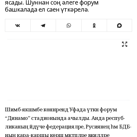
ясады. Шуннан соң әлеге форум
башкалада ел саен үткәрелә.
Шимбә-якшәмбе көннәрендә Уфада үткән форум
“Динамо” стадионында ачылды. Анда респуб­
ликаның әйдәүче феде­ра­цияләре, Русия­нең һәм БДБ­
ның кара-каршы көрәш мәктәп­ләре вәкилләре