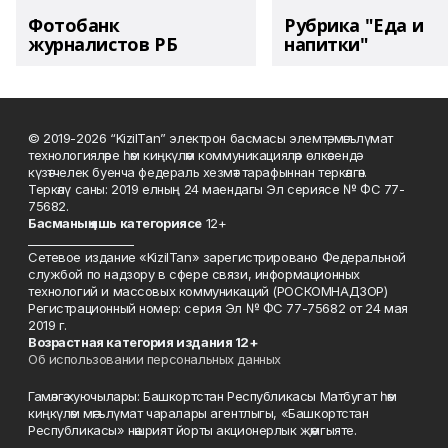
Фотобанк
Рубрика "Еда и
журналистов РБ
напитки"
© 2019-2026 “KizilTan” электрон басмасы элемтә, мәгълүмат
технологияләре һәм киңкүләм коммуникацияләр өлкәсендә
күзәтчелек буенча федераль хезмәт тарафыннан теркәлгән.
Теркәлү саны: 2019 елның 24 маендагы Эл сериясе № ФС 77-
75682.
Басманы
ң яшь к
атегориясе
12+
___________________
Сетевое издание «KizilTan» зарегистрировано Федеральной
службой по надзору в сфере связи, информационных
технологий и массовых коммуникаций (РОСКОМНАДЗОР)
Регистрационный номер: серия Эл № ФС 77-75682 от 24 мая
2019 г.
Возрастная категория издания 12+
Об использовании персональных данных
Гамәлгә куючылары: Башкортстан Республикасы Матбугат һәм
киңкүләм мәгълүмат чаралары агентлыгы, «Башкортстан
Республикасы» нәшрият йорты акционерлык җәмгыяте.
____________________