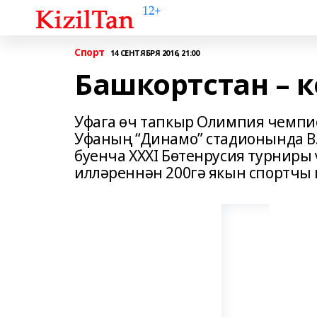
Спорт
14 СЕНТЯБРЯ 2016, 21:00
Башкортстан – 
Уфага өч тапкыр Олимпия чемпио
Уфаның “Динамо” стадионында В.
буенча XXXI Бөтенрусия турниры 
илләреннән 200гә якын спортчы