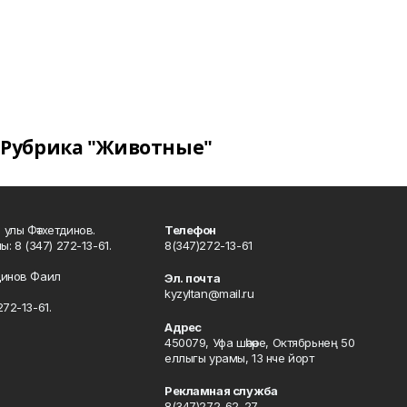
Рубрика "Животные"
улы Фәтхетдинов.
Телефон
: 8 (347) 272-13-61.
8(347)272-13-61
динов Фаил
Эл. почта
kyzyltan@mail.ru
72-13-61.
Адрес
450079, Уфа шәһәре, Октябрьнең 50
еллыгы урамы, 13 нче йорт
Рекламная служба
8(347)272-62-27