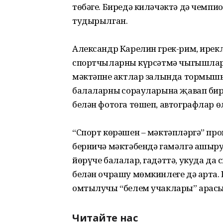
төбәге. Биредә киләчәктә дә чемпи
тудырылган.
Александр Карелин грек-рим, ирек
спортчы­ларның күрсәтмә чыгышл
мәктәпнең актлар залында тормышы
бала­ларның сорауларына җавап бир
белән фотога төшеп, автографлар ө
“Спорт көрәшен – мәк­тәпләргә” пр
берничә мәктәбендә гамәлгә ашыр
йөрүче балалар, гадәттә, укуда да
белән очрашу мөмкинлеге дә арта.
омтылучы “белем учаклары” арасы
Читайте нас