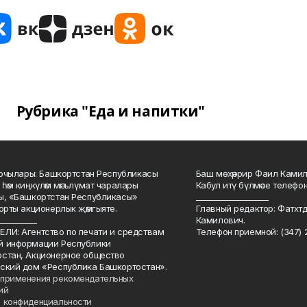
Рубрика "Еда и напитки"
куючылары: Башкортстан Республикасы
Баш мөхәррир Фаил Камил 
 һәм киңкүләм мәгълүмат чаралары
Кабул итү бүлмәсе телефоны
ы, «Башкортстан Республикасы»
___________________
йорты акционерлык җәмгыяте.
Главный редактор: Фатхт
__________
Камилович.
ЛИ: Агентство по печати и средствам
Телефон приемной: (347) 2
й информации Республики
стан, Акционерное общество
ский дом «Республика Башкортостан».
применения рекомендательных
ий
 конфиденциальности