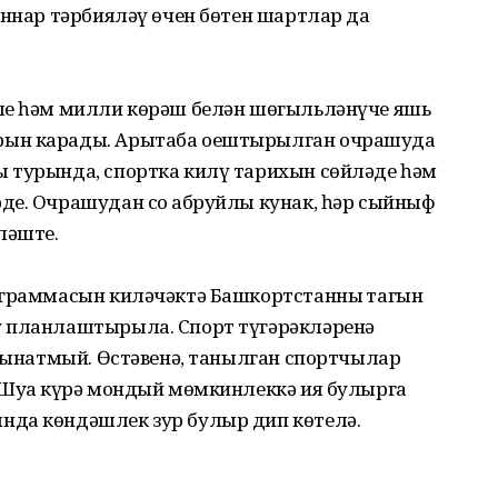
оннар тәрбияләү өчен бөтен шартлар да
ле һәм милли көрәш белән шөгыльләнүче яшь
арын карады. Арытаба оештырылган очрашуда
 турында, спортка килү тарихын сөйләде һәм
де. Очрашудан соң абруйлы кунак, һәр сыйныф
ләште.
ограммасын ки­ләчәктә Баш­кортстанның тагын
у планлаштырыла. Спорт түгәрәкләренә
 сынатмый. Өстәвенә, танылган спортчылар
 Шуңа күрә мондый мөмкинлеккә ия булырга
нда көндәшлек зур булыр дип көтелә.