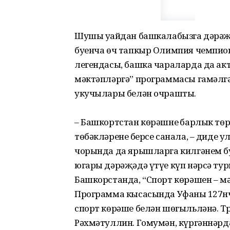
Шушы уңайдан башкалабызга дәрә­җ
буенча өч тапкыр Олимпия чемпион
легендасы, башка чараларда да ак
мәктәпләргә” программасы гамәлг
укучылары белән очрашты.
– Башкортстан көрәшнең барлык тө
төбәкләренең берсе санала, – диде 
чорында да ярышларга килгәнем бу
югары дәрәҗәдә үтүе күп нәрсә туры
Башкорстанда, “Спорт көрәшен – м
Программа кысасында Уфаның 127нч
спорт көрәше белән шөгыльләнә. Тр
Рәхмәтуллин. Гомумән, күр­гәннәрд