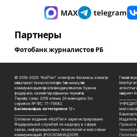
Партнеры
Фотобанк журналистов РБ
© 2019-2026 “KizilTan” электрон басмасы элемтә,
Гамәлгә 
мәгълүмат технологияләре һәм киңкүләм
Матбугат
коммуникацияләр өлкәсендә күзәтчелек буенча
агентлыг
федераль хезмәт тарафыннан теркәлгән.
нәшрият 
Теркәлү саны: 2019 елның 24 маендагы Эл
__________
сериясе № ФС 77-75682.
УЧРЕДИТЕ
Басманы
ң яшь к
атегориясе
12+
массово
___________________
Башкорто
Сетевое издание «KizilTan» зарегистрировано
Издатель
Федеральной службой по надзору в сфере
Правила 
связи, информационных технологий и массовых
технолог
коммуникаций (РОСКОМНАДЗОР)
Политика