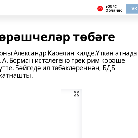
+23 °С
VK
Облачно
көрәшчеләр төбәге
ны Александр Карелин килде.Үткән атнада
 А. Борман истәлегенә грек-рим көрәше
үтте. Бәйгедә ил төбәкләреннән, БДБ
 катнашты.