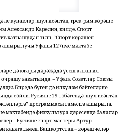
әле кунаклар, шул исәптән, грек-рим көрәше
ы Александр Карелин, килде. Спорт
тив катнашудан тыш, “Спорт көрәшен –
ә ашырылучы Уфаның 127нче мәктәбе
рләре дә югары дәрәҗәдә үсеш алган ил
ул очрашу вакытында. – Уфага Советлар Союзы
лды. Биредә бүген дә илкүләм бәйгеләрнең
нда сөйли. Русиянең 19 төбәгендә, шул исәптән
әктәпләргә” программасы гамәлгә ашырыла.
е мәктәбендә физкультура дә­ресендә балалар
енер – Русиянең спорт мастеры Артур
ән канәгатьмен. Башкортстан – көрәшчеләр