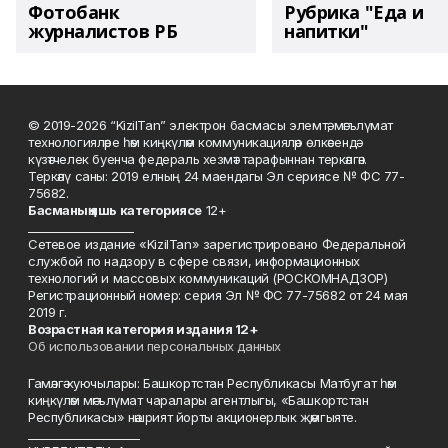
Фотобанк
Рубрика "Еда и
журналистов РБ
напитки"
© 2019-2026 “KizilTan” электрон басмасы элемтә, мәгълүмат
технологияләре һәм киңкүләм коммуникацияләр өлкәсендә
күзәтчелек буенча федераль хезмәт тарафыннан теркәлгән.
Теркәлү саны: 2019 елның 24 маендагы Эл сериясе № ФС 77-
75682.
Басманы
ң яшь к
атегориясе
12+
___________________
Сетевое издание «KizilTan» зарегистрировано Федеральной
службой по надзору в сфере связи, информационных
технологий и массовых коммуникаций (РОСКОМНАДЗОР)
Регистрационный номер: серия Эл № ФС 77-75682 от 24 мая
2019 г.
Возрастная категория издания 12+
Об использовании персональных данных
Гамәлгә куючылары: Башкортстан Республикасы Матбугат һәм
киңкүләм мәгълүмат чаралары агентлыгы, «Башкортстан
Республикасы» нәшрият йорты акционерлык җәмгыяте.
____________________