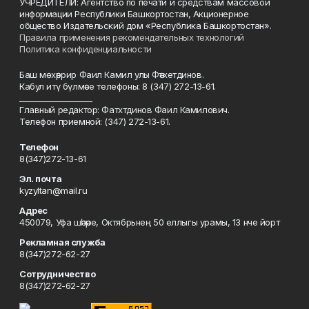
УЧРЕДИТЕЛИ: Агентство по печати и средствам массовой
информации Республики Башкортостан, Акционерное
общество Издательский дом «Республика Башкортостан».
Правила применения рекомендательных технологий
Политика конфиденциальности
Баш мөхәррир Фаил Камил улы Фәтхетдинов.
Кабул итү бүлмәсе телефоны: 8 (347) 272-13-61.
___________________
Главный редактор: Фатхтдинов Фаил Камилович.
Телефон приемной: (347) 272-13-61.
Телефон
8(347)272-13-61
Эл. почта
kyzyltan@mail.ru
Адрес
450079, Уфа шәһәре, Октябрьнең 50 еллыгы урамы, 13 нче йорт
Рекламная служба
8(347)272-62-27
Сотрудничество
8(347)272-62-27