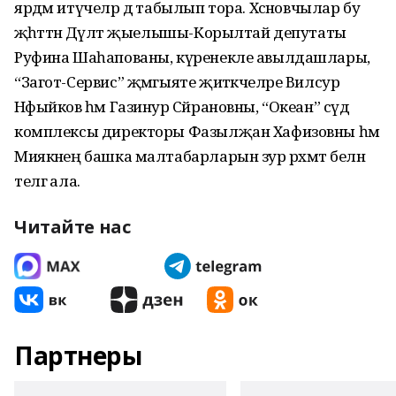
яр­дәм итүчеләр дә табылып тора. Хәсә­нов­чылар бу
җәһәттән Дәүләт җые­лышы-Ко­рылтай депутаты
Руфина Шаһапованы, күренекле авылдашлары,
“Загот-Сервис” җәмгыяте җитәкчеләре Вилсур
Нәфыйков һәм Газинур Сәй­рановны, “Океан” сәүдә
комплексы директоры Фазылҗан Хафизовны һәм
Мия­кәнең башка малтабарларын зур рәхмәт белән
телгә ала.
Читайте нас
Партнеры