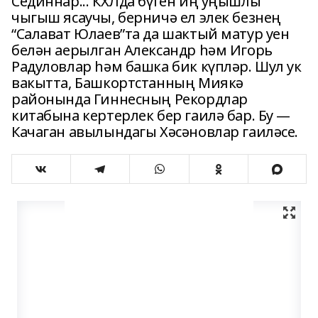
Сединнар... КХЛда бүген иң уңышлы
чыгыш ясаучы, берничә ел элек безнең
“Салават Юлаев”та да шактый матур уен
белән аерылган Александр һәм Игорь
Радуловлар һәм башка бик күпләр. Шул ук
вакытта, Башкортстанның Миякә
районында Гиннесның Рекордлар
китабына кертерлек бер гаилә бар. Бу —
Качаган авылындагы Хәсәновлар гаиләсе.