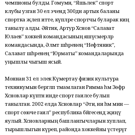
чемпионы булды. Гомумән, “Яшьлек” спорт
клубы узган 30 ел эчендә 300дән артык баланы
спортка җәлеп итте, күпләре спортчы буларак киң
танылу алды. Әйтик, Артур Хәсәнов “Салават
Юлаев” хоккей командасының яшүсмерләр
командасында, Әлмәт шәһәренең “Нефтяник”,
Салават шәһәренең “Юрматы” командаларында
уңышлы чыгыш ясый.
Моннан 31 ел элек Күмер­тау физик культура
техникумын бергәләп тәмамлаган Римма һәм Зөфәр
Хәсәновлар күптән инде спорт гаиләсе булып
танылган. 2002 елда Хәсәнов­лар “Әти, әни һәм мин —
спорт сөюче гаилә” рес­публика бәйге­сендә җиңү
яулый. Хәсәнов­ларның башлангычларын хуплап,
тырышлыгын күреп, районда хоккейны үстерүгә