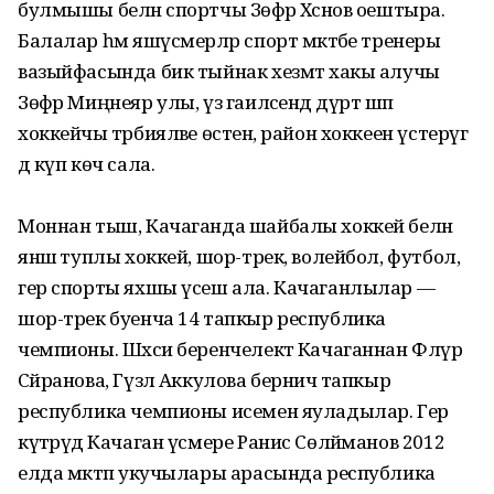
булмышы белән спортчы Зөфәр Хәсәнов оештыра.
Балалар һәм яш­үсмерләр спорт мәктәбе тренеры
вазыйфасында бик тыйнак хезмәт хакы алучы
Зөфәр Миңнеяр улы, үз гаиләсендә дүрт шәп
хоккейчы тәрбияләве өстенә, район хоккеен үстерүгә
дә күп көч сала.
Моннан тыш, Качаганда шайбалы хоккей белән
янәшә туплы хоккей, шор-трек, волейбол, футбол,
гер спорты яхшы үсеш ала. Качаганлылар —
шор-трек буенча 14 тапкыр республика
чемпионы. Шәхси беренчелектә Качаганнан Флүрә
Сәйранова, Гүзәл Аккулова берничә тапкыр
республика чемпионы исемен яуладылар. Гер
күтәрүдә Качаган үсмере Ранис Сөләйманов 2012
елда мәктәп укучылары арасында республика