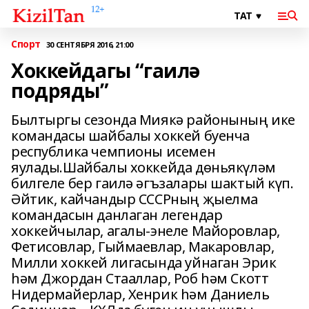
Спорт
30 СЕНТЯБРЯ 2016, 21:00
Хоккейдагы “гаилә
подряды”
Былтыргы сезонда Миякә районының ике
командасы шайбалы хоккей буенча
республика чемпионы исемен
яулады.Шайбалы хоккейда дөньякүләм
билгеле бер гаилә әгъзалары шактый күп.
Әйтик, кайчандыр СССРның җыелма
командасын данлаган легендар
хоккейчылар, агалы-энеле Майоровлар,
Фетисовлар, Гыймаевлар, Макаровлар,
Милли хоккей лигасында уйнаган Эрик
һәм Джордан Стааллар, Роб һәм Скотт
Нидермайерлар, Хенрик һәм Даниель