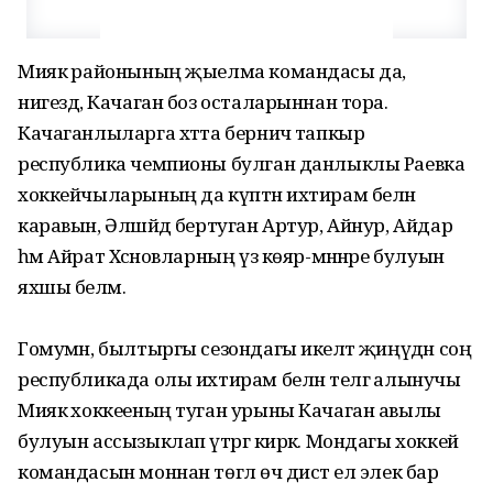
Миякә районының җыелма командасы да,
нигездә, Качаган боз осталарыннан тора.
Качаганлыларга хәтта берничә тапкыр
республика чемпионы булган данлыклы Раевка
хоккейчыларының да күптән ихтирам белән
каравын, Әлшәйдә бертуган Артур, Айнур, Айдар
һәм Айрат Хәсә­новларның үз көяр-мәннәре булуын
яхшы беләм.
Гомумән, былтыргы сезондагы икеләтә җиңүдән соң
республикада олы ихтирам белән телгә алынучы
Миякә хок­кееның туган урыны Качаган авылы
булуын ассызыклап үтәргә кирәк. Мондагы хоккей
командасын моннан төгәл өч дистә ел элек бар