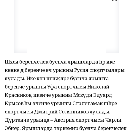
Шәхси беренчелек буенча ярышларда һәр ике
көнне дә беренче өч урынны Русия спортчылары
яулады. Ике көн нәтиҗәләре буенча ярышта
беренче урынны Уфа спортчысы Николай
Красников, икенче урынны Мәскәүдән Эдуард
Крысов һәм өченче урынны Стәрлетамак шәһәре
спортчысы Дмитрий Солянников яулады.
Дүртенче урында – Австрия спортчысы Чарли
Эбнер. Ярышларда төркемнәр буенча беренчелек