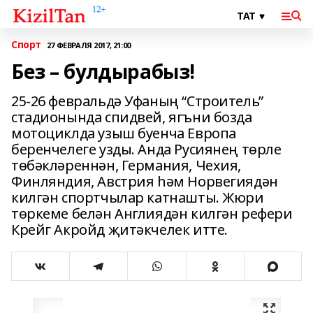
Спорт
27 ФЕВРАЛЯ 2017, 21:00
Без – булдырабыз!
25-26 февральдә Уфаның “Строитель”
стадионында спидвей, ягъни бозда
мотоциклда узыш буенча Европа
беренчелеге узды. Анда Русиянең төрле
төбәкләреннән, Германия, Чехия,
Финляндия, Австрия һәм Норвегиядән
килгән спортчылар катнашты. Жюри
төркеме белән Англиядән килгән рефери
Крейг Акройд җитәкчелек итте.