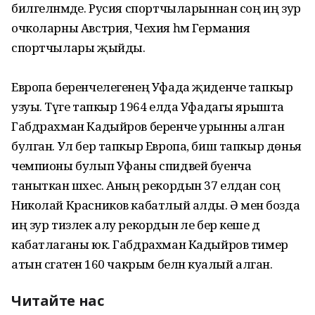
билгеләнмәде. Русия спортчыларыннан соң иң зур
очколарны Австрия, Чехия һәм Германия
спортчылары җыйды.
Европа беренчелегенең Уфада җиденче тапкыр
узуы. Тәүге тапкыр 1964 елда Уфадагы ярышта
Габдрахман Кадыйров беренче урынны алган
булган. Ул бер тапкыр Европа, биш тапкыр дөнья
чемпионы булып Уфаны спидвей буенча
таныткан шәхес. Аның рекордын 37 елдан соң
Николай Красников кабатлый алды. Ә менә бозда
иң зур тизлек алу рекордын әле бер кеше дә
кабатлаганы юк. Габдрахман Кадыйров тимер
атын сәгатенә 160 чакрым белән куалый алган.
Читайте нас