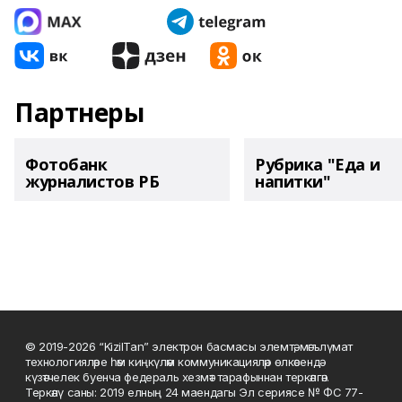
Партнеры
Фотобанк
Рубрика "Еда и
журналистов РБ
напитки"
© 2019-2026 “KizilTan” электрон басмасы элемтә, мәгълүмат
технологияләре һәм киңкүләм коммуникацияләр өлкәсендә
күзәтчелек буенча федераль хезмәт тарафыннан теркәлгән.
Теркәлү саны: 2019 елның 24 маендагы Эл сериясе № ФС 77-