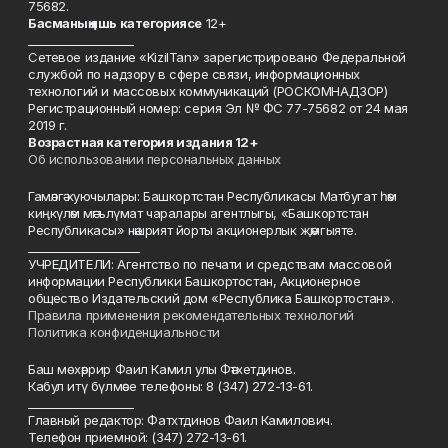
75682.
Басманы
ң яшь к
атегориясе
12+
___________________
Сетевое издание «KizilTan» зарегистрировано Федеральной
службой по надзору в сфере связи, информационных
технологий и массовых коммуникаций (РОСКОМНАДЗОР)
Регистрационный номер: серия Эл № ФС 77-75682 от 24 мая
2019 г.
Возрастная категория издания 12+
Об использовании персональных данных
Гамәлгә куючылары: Башкортстан Республикасы Матбугат һәм
киңкүләм мәгълүмат чаралары агентлыгы, «Башкортстан
Республикасы» нәшрият йорты акционерлык җәмгыяте.
____________________
УЧРЕДИТЕЛИ: Агентство по печати и средствам массовой
информации Республики Башкортостан, Акционерное
общество Издательский дом «Республика Башкортостан».
Правила применения рекомендательных технологий
Политика конфиденциальности
Баш мөхәррир Фаил Камил улы Фәтхетдинов.
Кабул итү бүлмәсе телефоны: 8 (347) 272-13-61.
___________________
Главный редактор: Фатхтдинов Фаил Камилович.
Телефон приемной: (347) 272-13-61.