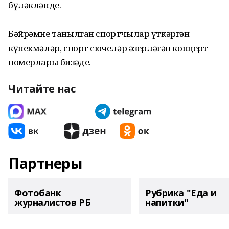
бүләкләнде.
Бәйрәмне танылган спортчылар үткәргән
күнекмәләр, спорт сөючеләр әзерләгән концерт
номерлары бизәде.
Читайте нас
Партнеры
Фотобанк
Рубрика "Еда и
журналистов РБ
напитки"