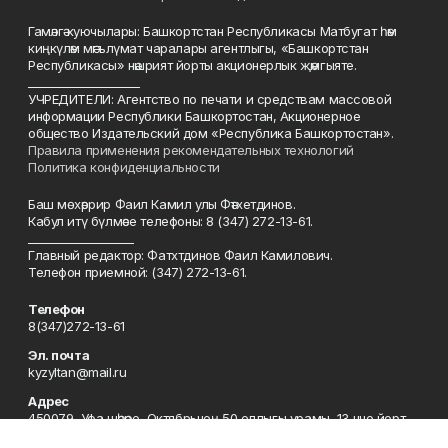
Гамәлгә куючылары: Башкортстан Республикасы Матбугат һәм
киңкүләм мәгълүмат чаралары агентлыгы, «Башкортстан
Республикасы» нәшрият йорты акционерлык җәмгыяте.
____________________
УЧРЕДИТЕЛИ: Агентство по печати и средствам массовой
информации Республики Башкортостан, Акционерное
общество Издательский дом «Республика Башкортостан».
Правила применения рекомендательных технологий
Политика конфиденциальности
Баш мөхәррир Фаил Камил улы Фәтхетдинов.
Кабул итү бүлмәсе телефоны: 8 (347) 272-13-61.
___________________
Главный редактор: Фатхтдинов Фаил Камилович.
Телефон приемной: (347) 272-13-61.
Телефон
8(347)272-13-61
Эл. почта
kyzyltan@mail.ru
Адрес
450079, Уфа шәһәре, Октябрьнең 50 еллыгы урамы, 13 нче йорт
Рекламная служба