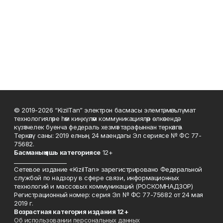
© 2019-2026 “KizilTan” электрон басмасы элемтә, мәгълүмат
технологияләре һәм киңкүләм коммуникацияләр өлкәсендә
күзәтчелек буенча федераль хезмәт тарафыннан теркәлгән.
Теркәлү саны: 2019 елның 24 маендагы Эл сериясе № ФС 77-
75682.
Басманы
ң яшь к
атегориясе
12+
___________________
Сетевое издание «KizilTan» зарегистрировано Федеральной
службой по надзору в сфере связи, информационных
технологий и массовых коммуникаций (РОСКОМНАДЗОР)
Регистрационный номер: серия Эл № ФС 77-75682 от 24 мая
2019 г.
Возрастная категория издания 12+
Об использовании персональных данных