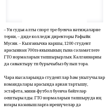
– Ун судья алты спорт төре буенча нәтиҗәләрне
терки, – диде колледж директоры Рәфыйк
Мусин. – Кызганычка каршы, 1200 студент
арасыннан 700гә якынының гына сәламәтлеге
ГТО нормаларын тапшырырлык. Калганнарны
да савыктыру төп бурычыбыз булып тора.
Чара кысаларында студентлар һәм укытучылар
командалары арасында аркан тартышу,
эстафета, мини-футбол буенча бәйгеләр
оештырылды. ГТО нормаларын тапшыруда иң
югары казанышларга ирешүчеләр дә