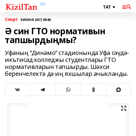
Спорт
9 ИЮНЯ 2017, 09:40
Ә син ГТО нормативын
тапшырдыңмы?
Уфаның “Динамо” стадионында Уфа сәүдә-
икътисад колледжы студентлары ГТО
нормативларын тапшырды. Шәхси
беренчелектә дә иң яхшылар ачыкланды.