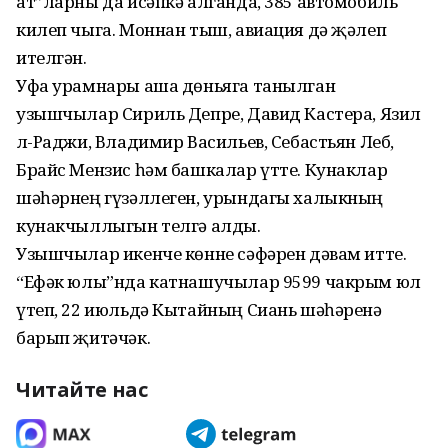
ат”ларны да исәпкә алганда, 385 автомобиль
килеп чыга. Моннан тыш, авиация дә җәлеп
ителгән.
Уфа урамнары аша дөньяга танылган
узышчылар Сириль Депре, Давид Кастера, Язил
Әл-Раджи, Владимир Васильев, Себастьян Леб,
Брайс Мензис һәм башкалар үтте. Кунаклар
шәһәрнең гүзәллеген, урындагы халыкның
кунакчыллыгын телгә алды.
Узышчылар икенче көнне сәфәрен дәвам итте.
“Ефәк юлы”нда катнашучылар 9599 чакрым юл
үтеп, 22 июльдә Кытайның Сиань шәһәренә
барып җитәчәк.
Читайте нас