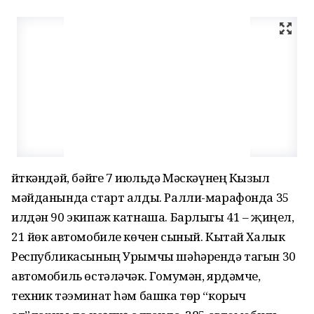
Әйткәндәй, бәйге 7 июльдә Мәскәүнең Кызыл
мәйданында старт алды. Ралли-марафонда 35
илдән 90 экипаж катнаша. Барлыгы 41 – җиңел,
21 йөк автомобиле көчен сыный. Кытай Халык
Республикасының Урымчы шәһәрендә тагын 30
автомобиль өстәләчәк. Гомумән, ярдәмче,
техник тәэминат һәм башка төр “корыч