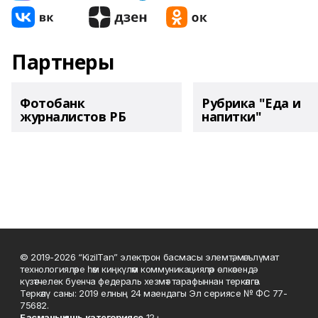
Партнеры
Фотобанк
Рубрика "Еда и
журналистов РБ
напитки"
© 2019-2026 “KizilTan” электрон басмасы элемтә, мәгълүмат
технологияләре һәм киңкүләм коммуникацияләр өлкәсендә
күзәтчелек буенча федераль хезмәт тарафыннан теркәлгән.
Теркәлү саны: 2019 елның 24 маендагы Эл сериясе № ФС 77-
75682.
Басманы
ң яшь к
атегориясе
12+