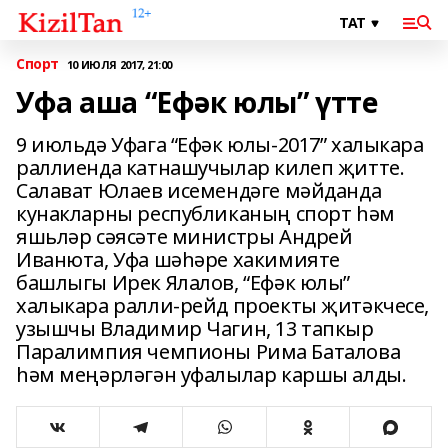
Спорт
10 ИЮЛЯ 2017, 21:00
Уфа аша “Ефәк юлы” үтте
9 июльдә Уфага “Ефәк юлы-2017” халыкара
раллиенда катнашучылар килеп җитте.
Салават Юлаев исемендәге мәйданда
кунакларны рес­пуб­ликаның спорт һәм
яшьләр сәясәте министры Андрей
Иванюта, Уфа шәһәре хакимияте
башлыгы Ирек Ялалов, “Ефәк юлы”
халыкара рал­ли-рейд проекты җитәкчесе,
узышчы Владимир Чагин, 13 тапкыр
Паралимпия чемпионы Рима Баталова
һәм меңәрләгән уфалылар каршы алды.