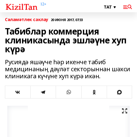
Сәламәтлек саклау
20 ИЮНЯ 2017, 07:33
Табиблар коммерция
клиникасында эшләүне хуп
күрә
Русиядә яшәүче һәр икенче табиб
медицинаның дәүләт секторыннан шәхси
клиникага күчүне хуп күрә икән.