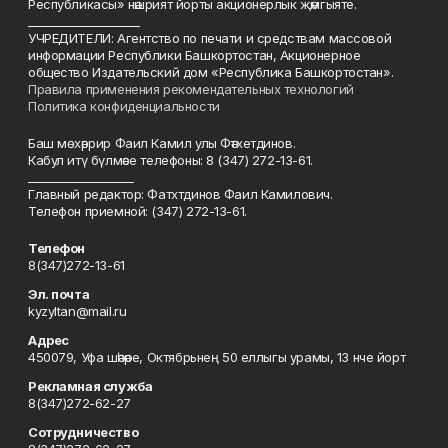
Республикасы» нәшрият йорты акционерлык җәмгыяте.
____________________
УЧРЕДИТЕЛИ: Агентство по печати и средствам массовой
информации Республики Башкортостан, Акционерное
общество Издательский дом «Республика Башкортостан».
Правила применения рекомендательных технологий
Политика конфиденциальности
Баш мөхәррир Фаил Камил улы Фәтхетдинов.
Кабул итү бүлмәсе телефоны: 8 (347) 272-13-61.
___________________
Главный редактор: Фатхтдинов Фаил Камилович.
Телефон приемной: (347) 272-13-61.
Телефон
8(347)272-13-61
Эл. почта
kyzyltan@mail.ru
Адрес
450079, Уфа шәһәре, Октябрьнең 50 еллыгы урамы, 13 нче йорт
Рекламная служба
8(347)272-62-27
Сотрудничество