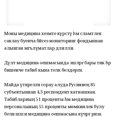
Моны медицина хезмәте күрсәтү һәм сәламәтлек
саклау буенча бәйсез мониторинг фондыннан
алынган мәгълүматлар дәлилли.
Дәүләт медицина оешмасында эшләргә бары тик һәр
бишенче табиб кына теләк белдергән.
Майда үткәрелгән сорау алуда Русиянең 85
субъектыннан 4,3 респондент катнашкан.
Табибларның 51 проценты һәм медицина
персоналының 55 проценты мөмкинлек булу
белән шәхси медицина оешмасына күчәргә риза.