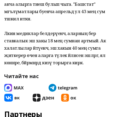
акча алырга тиеш булып чыга. "Башстат"
мәгълүматлары буенча апрельдә ул 43 мең сум
тәшкил иткән.
Ләкин медиклар белдерүенчә, аларның бер
ставкалык эш хакы 18 мең сумнан артмый. Ак
халатлылар әйтүенчә, эш хакын 40 мең сумга
җиткерер өчен аларга тәүлек әйләнәсенә эшләргә, ял
көннәре, бәйрәмнәрдә кизү торырга кирәк.
Читайте нас
Партнеры