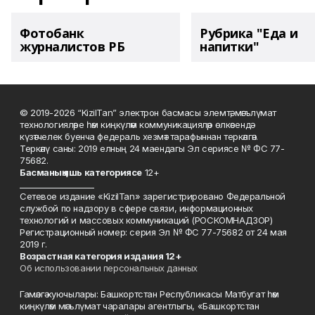
Фотобанк
Рубрика "Еда и
журналистов РБ
напитки"
© 2019-2026 “KizilTan” электрон басмасы элемтә, мәгълүмат
технологияләре һәм киңкүләм коммуникацияләр өлкәсендә
күзәтчелек буенча федераль хезмәт тарафыннан теркәлгән.
Теркәлү саны: 2019 елның 24 маендагы Эл сериясе № ФС 77-
75682.
Басманы
ң яшь к
атегориясе
12+
___________________
Сетевое издание «KizilTan» зарегистрировано Федеральной
службой по надзору в сфере связи, информационных
технологий и массовых коммуникаций (РОСКОМНАДЗОР)
Регистрационный номер: серия Эл № ФС 77-75682 от 24 мая
2019 г.
Возрастная категория издания 12+
Об использовании персональных данных
Гамәлгә куючылары: Башкортстан Республикасы Матбугат һәм
киңкүләм мәгълүмат чаралары агентлыгы, «Башкортстан