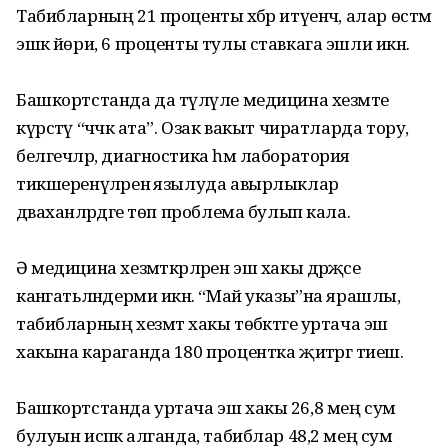
Табибларның 21 проценты хәбәр итүенчә, алар өстәмә
эшкә йөри, 6 проценты тулы ставкага эшли икән.
Башкортстанда да түләүле медицина хезмәте
күрсәтү “чәчәк ата”. Озак вакыт чиратларда тору,
белгечләр, диагностика һәм лаборатория
тикшеренүләренә язылуда авырлыклар
дәваханәләрдәге төп проблема булып кала.
Ә медицина хезмәткәрләрен эш хакы дәрәҗәсе
канәгатьләндерми икән. “Май указы”на ярашлы,
табибларның хезмәт хакы төбәктәге уртача эш
хакына караганда 180 процентка җитәргә тиеш.
Башкортстанда уртача эш хакы 26,8 мең сум
булуын исәпкә алганда, табиблар 48,2 мең сум