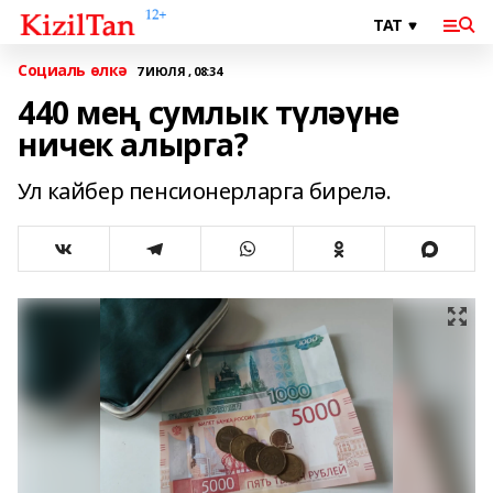
Социаль өлкә
7 ИЮЛЯ , 08:34
440 мең сумлык түләүне
ничек алырга?
Ул кайбер пенсионерларга бирелә.