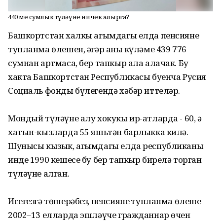
440 мең сумлык түләүне ничек алырга?
Башкортстан халкы агымдагы елда пенсиянең
тупланма өлешен, әгәр аның күләме 439 776
сумнан артмаса, бер тапкыр ала алачак. Бу
хакта Башкортстан Республикасы буенча Русия
Социаль фонды бүлегендә хәбәр иттеләр.
Мондый түләүне алу хокукы ир-атларда - 60, ә
хатын-кызларда 55 яшьтән барлыкка килә.
Шунысы кызык, агымдагы елда республиканың
инде 1990 кешесе бу бер тапкыр бирелә торган
түләүне алган.
Исегезгә төшерәбез, пенсиянең тупланма өлеше
2002–13 елларда эшләүче гражданнар өчен