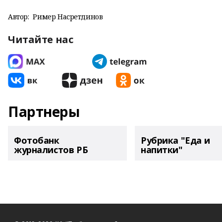
Автор:
Ример Насретдинов
Читайте нас
Партнеры
Фотобанк
Рубрика "Еда и
журналистов РБ
напитки"