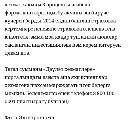
хезмәт хакының 6 проценты исәбенә
формалаштырылды, бу акчаны эш бирүче
күчереп барды. 2014 елдан башлап страховка
кертемнәре пенсиянең страховка өлешенә генә
юнәлтелә, әмма моңа кадәр тупланган акчалар
сакланган, инвестицияләнә һәм керем китерүен
дәвам итә.
Төгәл сумманы «Дәүләт хезмәтләре»
порталындагы өземтә аша яки клиентлар
хезмәтенә шәхсән мөрәҗәгать итеп белергә
мөмкин. Белешмәләр өчен телефон: 8 800 100
0001 (шалтырату бушлай).
Фото: Электрогазета