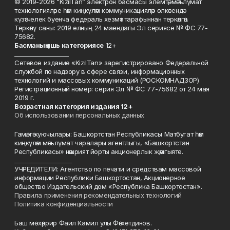
© 2019-2026 “KizilTan” электрон басмасы элемтә, мәгълүмат
технологияләре һәм киңкүләм коммуникацияләр өлкәсендә
күзәтчелек буенча федераль хезмәт тарафыннан теркәлгән.
Теркәлү саны: 2019 елның 24 маендагы Эл сериясе № ФС 77-
75682.
Басманы
ң яшь к
атегориясе
12+
___________________
Сетевое издание «KizilTan» зарегистрировано Федеральной
службой по надзору в сфере связи, информационных
технологий и массовых коммуникаций (РОСКОМНАДЗОР)
Регистрационный номер: серия Эл № ФС 77-75682 от 24 мая
2019 г.
Возрастная категория издания 12+
Об использовании персональных данных
Гамәлгә куючылары: Башкортстан Республикасы Матбугат һәм
киңкүләм мәгълүмат чаралары агентлыгы, «Башкортстан
Республикасы» нәшрият йорты акционерлык җәмгыяте.
____________________
УЧРЕДИТЕЛИ: Агентство по печати и средствам массовой
информации Республики Башкортостан, Акционерное
общество Издательский дом «Республика Башкортостан».
Правила применения рекомендательных технологий
Политика конфиденциальности
Баш мөхәррир Фаил Камил улы Фәтхетдинов.