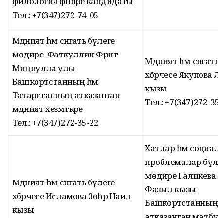
филология фәннәре кандидаты
Тел.: +7(347)272-74-05
Мәдәният һәм сәнгать бүлеге
мөдире Фаткуллин Фәрит
Мәдәният һәм сәнгат
Миңнулла улы
хәбәрчесе Якупова Л
Башкортстанның һәм
кызы
Татарстанның атказанган
Тел.: +7(347)272-3
мәдәният хезмәткәре
Тел.: +7(347)272-35-22
Хатлар һәм социа
проблемалар бүл
мөдире Галикәева
Мәдәният һәм сәнгать бүлеге
Фазыл кызы
хәбәрчесе Исламова Зөһрә Наил
Башкортстанның
кызы
атказанган матбу