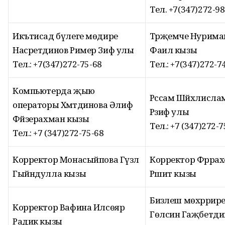
Тел. +7(347)272-98
Икътисад бүлеге мөдире
Тәрҗемәче Нурима
Насретдинов Ример Зиф улы
Фаил кызы
Тел.: +7(347)272-75-68
Тел.: +7(347)272-74
Компьютерда җыю
Рәссам Шәйхлисла
операторы Хәмәтдинова Әлифә
Рәзиф улы
Фәйзерахман кызы
Тел.: +7 (347)272-7
Тел.: +7 (347)272-75-68
Корректор Монасыйпова Гүзәл
Корректор Фәррахо
Гыйндулла кызы
Рәшит кызы
Бизәлеш мөхәррир
Корректор Вафина Илсөяр
Гөлсинә Гаҗбетд
Радик кызы