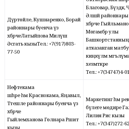
Благовар, Бүздәк, 
Әлшәй районнары 
Дүртөйле, Кушнаренко, Борай
хәбәрче Гыйльмано
районнары буенча үз
Мөгамбәр улы
хәбәрчеЛатыйпова Миләүшә
Башкортстанның
Әсгать кызыТел.: +7(917)803-
атказанган матбу
77-50
киңкүләм мәгълүм
хезмәткәре
Тел.: +7(34747)4-0
Нефтекама
шәһәре һәм Краснокама, Яңавыл,
Маркетинг һәм ре
Тәтешле районнары буенча үз
бүлеге мөдире Г
хәбәрче
Лилия Рәис кызы
Гыйлемханова Гөлнара Рәшит
Тел.: +7(347)272-6
кызы