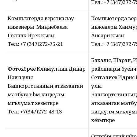
Тел.: +7 (347)272-7
Компьютерда версткалау
Компьютерда вер
инженеры Миңнебаева
инженеры Ханмур
Гөлчәчәк Ирек кызы
Ансари кызы
Тел.: +7 (347)272-75-21
Тел.: +7 (347)272-7
Бакалы, Шаран, 
Фотохәбәрче Кәлимуллин Динар
районнары буенча 
Наил улы
Сәетгалиев Идрис
Башкортстанның атказанган
улы
матбугат һәм киңкүләм
Башкортстанның
мәгълүмат хезмәткәре
атказанган матбу
Тел.: +7(347)272-48-13
киңкүләм мәгълүм
хезмәткәре
Октябрьский шәһәр