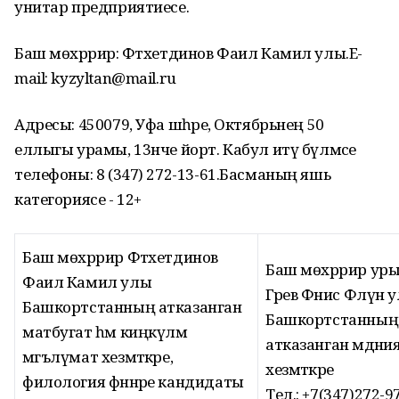
унитар предприятиесе.
Баш мөхәррир: Фәтхетдинов Фаил Камил улы.E-
mail: kyzyltan@mail.ru
Адресы: 450079, Уфа шәһәре, Октябрьнең 50
еллыгы урамы, 13нче йорт. Кабул итү бүлмәсе
телефоны: 8 (347) 272-13-61.Басманың яшь
категориясе - 12+
Баш мөхәррир Фәтхетдинов
Баш мөхәррир ур
Фаил Камил улы
Гәрәев Фәнис Флүн 
Башкортстанның атказанган
Башкортстанның
матбугат һәм киңкүләм
атказанган мәдәни
мәгълүмат хезмәткәре,
хезмәткәре
филология фәннәре кандидаты
Тел.: +7(347)272-9