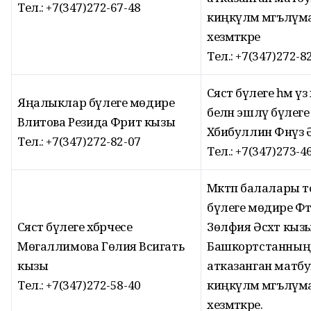
Тел.: +7(347)272-67-48
киңкүләм мәгълүм
хезмәткәре
Тел.: +7(347)272-8
Сәясәт бүлеге һәм үз 
Яңалыклар бүлеге мөдире
белән эшләү бүлег
Вәлитова Резида Фәрит кызы
Хәбибуллин Фәнүз
Тел.: +7(347)272-82-07
Тел.: +7(347)273-4
Мәктәп балалары
бүлеге мөдире Фә
Сәясәт бүлеге хәбәрчесе
Зөлфия Әсхәт кыз
Мөгаллимова Гөлия Вәсигать
Башкортстанның
кызы
атказанган матбу
Тел.: +7(347)272-58-40
киңкүләм мәгълүм
хезмәткәре.