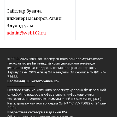
Сайтлар буенча
инженерНасыйров Равил
Эдуард улы
admin@web102.ru
© 2019-2026 “KizilTan” электрон басмасы элемтә, мәгълүмат
технологияләре һәм киңкүләм коммуникацияләр өлкәсендә
күзәтчелек буенча федераль хезмәт тарафыннан теркәлгән.
Теркәлү саны: 2019 елның 24 маендагы Эл сериясе № ФС 77-
75682.
Басманы
ң яшь к
атегориясе
12+
___________________
Сетевое издание «KizilTan» зарегистрировано Федеральной
службой по надзору в сфере связи, информационных
технологий и массовых коммуникаций (РОСКОМНАДЗОР)
Регистрационный номер: серия Эл № ФС 77-75682 от 24 мая
2019 г.
Возрастная категория издания 12+
Об использовании персональных данных