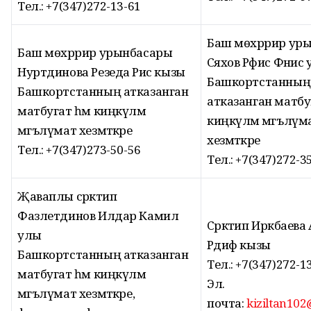
Тел.: +7(347)272-13-61
Баш мөхәррир ур
Баш мөхәррир урынбасары
Сәяхов Рәфис Фәнис
Нуртдинова Резеда Рәис кызы
Башкортстанның
Башкортстанның атказанган
атказанган матбу
матбугат һәм киңкүләм
киңкүләм мәгълүм
мәгълүмат хезмәткәре
хезмәткәре
Тел.: +7(347)273-50-56
Тел.: +7(347)272-3
Җаваплы сәркәтип
Фазлетдинов Илдар Камил
Cәркәтип Иркәбаев
улы
Рәдиф кызы
Башкортстанның атказанган
Тел.: +7(347)272-1
матбугат һәм киңкүләм
Эл.
мәгълүмат хезмәткәре,
почта:
kiziltan10