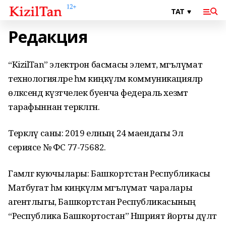
Редакция
“KizilTan” электрон басмасы элемтә, мәгълүмат
технологияләре һәм киңкүләм коммуникацияләр
өлкәсендә күзәтчелек буенча федераль хезмәт
тарафыннан теркәлгән.
Теркәлү саны: 2019 елның 24 маендагы Эл
сериясе № ФС 77-75682.
Гамәлгә куючылары: Башкортстан Республикасы
Матбугат һәм киңкүләм мәгълүмат чаралары
агентлыгы, Башкортстан Республикасының
“Республика Башкортостан” Нәшрият йорты дәүләт