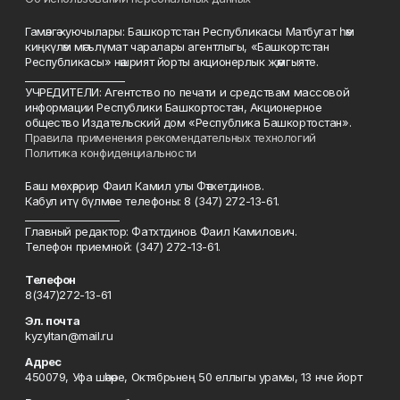
Гамәлгә куючылары: Башкортстан Республикасы Матбугат һәм
киңкүләм мәгълүмат чаралары агентлыгы, «Башкортстан
Республикасы» нәшрият йорты акционерлык җәмгыяте.
____________________
УЧРЕДИТЕЛИ: Агентство по печати и средствам массовой
информации Республики Башкортостан, Акционерное
общество Издательский дом «Республика Башкортостан».
Правила применения рекомендательных технологий
Политика конфиденциальности
Баш мөхәррир Фаил Камил улы Фәтхетдинов.
Кабул итү бүлмәсе телефоны: 8 (347) 272-13-61.
___________________
Главный редактор: Фатхтдинов Фаил Камилович.
Телефон приемной: (347) 272-13-61.
Телефон
8(347)272-13-61
Эл. почта
kyzyltan@mail.ru
Адрес
450079, Уфа шәһәре, Октябрьнең 50 еллыгы урамы, 13 нче йорт