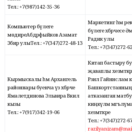
Тел.: +7(987)142-35-36
Маркетинг һәм ре
Компьютер бүлеге
бүлеге хәбәрчесе Ә
мөдиреАбдрәфыйков Азамат
Радик улы
Зәбир улыТел.: +7(347)272-48-13
Тел.: +7(347)272-6
Китап бастыру б
җаваплы хезмәткә
Кырмыскалы һәм Архангель
Рәзилә Гайнислам 
районнары буенча үз хәбәрче
Башкортстанның
Ямалетдинова Эльвира Вәкил
атказанган матбу
кызы
киңкүләм мәгълүм
Тел.: +7(917)342-19-06
хезмәткәре
Тел.: +7(347)272-6
razilyanizam@mai