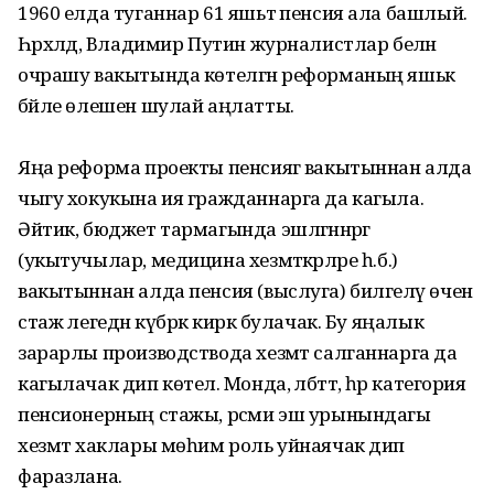
1960 елда туганнар 61 яшьтә пенсия ала башлый.
Һәрхәлдә, Владимир Путин журналистлар белән
очрашу вакытында көтелгән реформаның яшькә
бәйле өлешен шулай аңлатты.
Яңа реформа проекты пенсиягә вакытыннан алда
чыгу хокукына ия гражданнарга да кагыла.
Әйтик, бюджет тармагында эш­ләгәннәргә
(укытучылар, медицина хезмәт­кәрләре һ.б.)
вакытыннан алда пенсия (выслуга) билгеләү өчен
стаж әлегедән күбрәк кирәк булачак. Бу яңалык
зарарлы производствода хезмәт салганнарга да
кагылачак дип көтелә. Монда, әлбәттә, һәр категория
пенсионерның стажы, рәсми эш урынындагы
хезмәт хаклары мөһим роль уйнаячак дип
фаразлана.