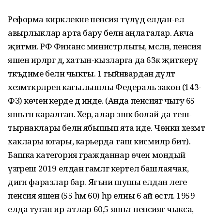
Реформа кирәклекне пенсия түләүдә елдан-ел
авырлыклар арта бару белән аңлаталар. Акча
җитми. РФ Финанс министрлыгы, мәсәлән, пенсия
яшен ирләргә дә, хатын-кызларга да 63кә җиткерү
тәкъдиме белән чыкты. 1 гыйнвардан дәүләт
хезмәткәрләренә кагылышлы Федераль закон (143-
ФЗ) көченә керде дә инде. (Анда пенсиягә чыгу 65
яшьтән каралган. Хәер, алар эшкә болай да теш-
тырнаклары белән ябышып ята иде. Чөнки хезмәт
хаклары югары, карьерда таш кисмиләр бит).
Башка категория гражданнар өчен мондый
үзгәреш 2019 елдан гамәлгә кертелә башлаячак,
дигән фаразлар бар. Ягъни шушы елдан әлеге
пенсия яшенә (55 һәм 60) һәр елны 6 ай өстәлә. 1959
елда туган ир-атлар 60,5 яшьтә пенсиягә чыкса,