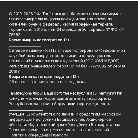
© 2019-2026 “KizilTan” электрон басмасы элемтә, мәгълүмат
технологияләре һәм киңкүләм коммуникацияләр өлкәсендә
күзәтчелек буенча федераль хезмәт тарафыннан теркәлгән.
Теркәлү саны: 2019 елның 24 маендагы Эл сериясе № ФС 77-
75682.
Басманы
ң яшь к
атегориясе
12+
___________________
Сетевое издание «KizilTan» зарегистрировано Федеральной
службой по надзору в сфере связи, информационных
технологий и массовых коммуникаций (РОСКОМНАДЗОР)
Регистрационный номер: серия Эл № ФС 77-75682 от 24 мая
2019 г.
Возрастная категория издания 12+
Об использовании персональных данных
Гамәлгә куючылары: Башкортстан Республикасы Матбугат һәм
киңкүләм мәгълүмат чаралары агентлыгы, «Башкортстан
Республикасы» нәшрият йорты акционерлык җәмгыяте.
____________________
УЧРЕДИТЕЛИ: Агентство по печати и средствам массовой
информации Республики Башкортостан, Акционерное
общество Издательский дом «Республика Башкортостан».
Правила применения рекомендательных технологий
Политика конфиденциальности