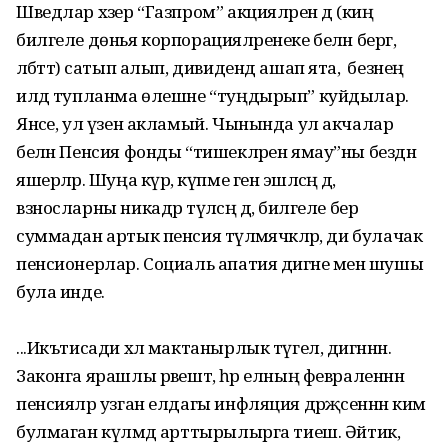
Шведлар хәзер “Газпром” акцияләрен дә (киң
билгеле дөнья корпорацияләренеке белән бергә,
әлбәттә) сатып алып, дивиденд ашап ята, ә безнең
илдә тупланма өлешне “туңдырып” куйдылар.
Янәсе, ул үзен акламый. Чынында ул акчалар
белән Пенсия фонды “тишекләрен ямау”ны бездән
яшерәләр. Шуңа күрә, күпме генә эшләсәң дә,
взносларны никадәр түләсәң дә, билгеле бер
суммадан артык пенсия түләмәя­чәкләр, ди булачак
пенсионерлар. Социаль апатия дигәне менә шушы
була инде.
...Икътисади хәл мактанырлык түгел, дигәннән.
Законга ярашлы рәвештә, һәр елның февраленнән
пенсияләр узган елдагы инфляция дәрәҗәсеннән ким
булмаган күләмдә арттырылырга тиеш. Әйтик,