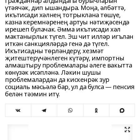
гражданнар алдындагы бурычларын
үтәячәк, дип ышандыра. Моңа, әлбәттә,
икътисади хәлнең тотрыклана төшүе,
казна керемнәренең артуы нәтиҗәсендә
ирешеп булачак. Әмма икътисади хәл
мактанырлык түгел. Эш чит илләр игълан
иткән санкцияләрдә генә дә түгел.
Икътисадны төрләндерү, хезмәт
җитештерүчәнлеген күтәрү, импортны
алмаштыру проблемалары әлеге вакытта
көнүзәк исәпләнә. Ләкин шушы
проблемалардан да кискенрәк зур
социаль мәсьәлә бар, ул да булса — пенсия
белән тәэмин итү.