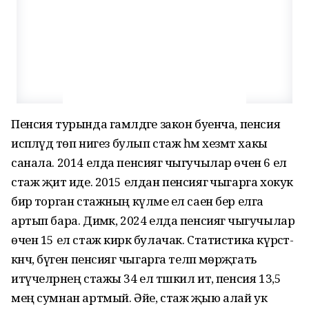
Пенсия турында гамәл­дәге закон буенча, пенсия
исәпләүдә төп нигез булып стаж һәм хезмәт хакы
санала. 2014 елда пенсиягә чыгучылар өчен 6 ел
стаж җитә иде. 2015 елдан пенсиягә чыгарга хокук
бирә торган стажның күләме ел саен бер елга
артып бара. Димәк, 2024 елда пенсиягә чыгучылар
өчен 15 ел стаж кирәк булачак. Статистика күрсәт­
кәнчә, бүген пенсиягә чыгарга теләп мөрәҗәгать
итүчеләрнең стажы 34 ел тәшкил итә, пенсия 13,5
мең сумнан артмый. Әйе, стаж җыю алай ук