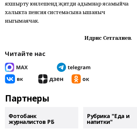
яхшырту юнәлешендә җитди адымнар ясамыйча
халыкта пенсия системасына ышаныч
ныгымаячак.
Идрис Сәетгалиев
.
Читайте нас
Партнеры
Фотобанк
Рубрика "Еда и
журналистов РБ
напитки"