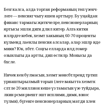
Безгә калса, алда торган рефор­маның төп үзенчә­
леге — пенсиягә чыгу яшен арттыру. Бу уңайдан
финанс тармагы җитәкчеләре, пенсионерларның
яртысы эшли дигән дәлил китерә. Алга киткән
илләрдәге кебек, хезмәт хакының 60-70 проценты
күләмендә лаеклы пенсия алсалар, алар эшләр иде
микән? Юк, әлбәттә. Соңгы елларда илдә гомер
озынлыгы да артты, дип өстиләр. Монысы да
бәхәсле.
Ничек кенә булмасын, хезмәт мөнәсәбәтләрендә тәртип
урнаштырылмый торып (әлеге вакытта хезмәткә
сәләтле 20 миллион кеше үз тамагын үзе туйдыра,
ләкин рәсми рәвештә эштә исәпләнми, димәк, взнос
түләми), бүгенге пенсионерларның матди хәлен