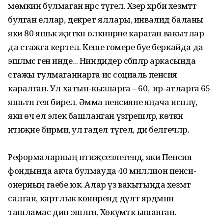
мөмкин булмаган нәрсә түгел. Хәзер хәрби хезмәттә
булган еллар, декрет яллары, инвалид баланы
яки 80 яшькә җиткән өлкәннәрне караган вакытлар
да стажга кертелә. Кеше гомере буе беркайда да
эшләмәсә генә инде... Ниндидер сәбәпләр аркасында
стажы тулмаганнарга исә социаль пенсия
каралган. Ул хатын-кызларга – 60, ә ир-атларга 65
яшьтән генә бирелә. Әмма пенсияне яңача исәпләү,
яки өч ел элек башланган үзгәрешләр, көткән
нәтиҗәне бирми, ул гадел түгел, ди белгечләр.
Реформаларның нәти­җәсез­легендә, яки Пенсия
фондында акча булмауда 40 миллион пенси­
онерның гаебе юк. Алар үз вакытында хезмәт
салган, картлык көннәрендә дәүләт ярдәм­нән
ташламас дип эшләгән, Хөкүмәткә ышанган.