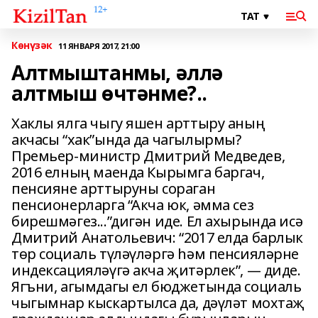
Көнүзәк
11 ЯНВАРЯ 2017, 21:00
Алтмыштанмы, әллә
алтмыш өчтәнме?..
Хаклы ялга чыгу яшен арттыру аның
акчасы “хак”ында да чагылырмы?
Премьер-министр Дмитрий Медведев,
2016 елның маенда Кырымга баргач,
пенсияне арттыруны сораган
пенсионерларга “Акча юк, әмма сез
бирешмәгез...”дигән иде. Ел ахырында исә
Дмитрий Анатольевич: “2017 елда барлык
төр социаль түләүләргә һәм пенсияләрне
индексацияләүгә акча җитәрлек”, — диде.
Ягъни, агымдагы ел бюджетында социаль
чыгымнар кыскартылса да, дәүләт мохтаҗ