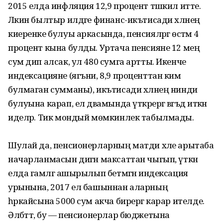
2015 елда инфляция 12,9 процент тәшкил итте.
Ләкин былтыр илдәге финанс-икътисади хәлнең
киеренке булуы аркасында, пенсия­ләргә өстәмә 4
процент кына булды. Уртача пенсияне 12 мең
сум дип алсак, ул 480 сумга артты. Икенче
индексацияне (ягъни, 8,9 проценттан ким
булмаган сумманы), икътисади хәлнең нинди
булуына карап, ел дәвамында үткәрергә вәгъдә иткән
иделәр. Тик мондый мөмкинлек табылмады.
Шулай да, пенсионер­ларның матди хәле арытаба
начарланмасын дигән максаттан чыгып, үткән
елда гамәлгә ашырылып бетмәгән индексация
урынына, 2017 ел башыннан аларның
һәркайсына 5000 сум акча бирергә карар ителде.
Әлбәттә, бу — пенсионерлар бюджетына