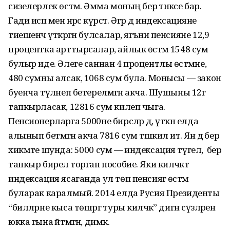
сизелерлек өстәмә. Әмма моның бер әтнәкәсе бар.
Гади исәп менә нәрсә күрсәтә. Әгәр дә индексацияне
тиешенчә үткәргән булсалар, ягъни пенсияне 12,9
процентка арттырсалар, айлык өстәмә 1548 сум
булыр иде. Әлеге саннан 4 процентлы өстәмәне,
480 сумны алсак, 1068 сум була. Монысы — закон
буенча түләнеп бетерелмәгән акча. Шушыны 12гә
тапкырласак, 12816 сум килеп чыга.
Пенсионерларга 5000не бир­сәләр дә, үткән елда
алынып бетмәгән акча 7816 сум тәшкил итә. Янә дә бер
хикмәте шунда: 5000 сум — индексация түгел, ә бер
тапкыр бирелә торган пособие. Яки киләчәктә
индексация ясаганда ул төп пенсиягә өстәмә
буларак каралмый. 2014 елда Русия Президенты
“билләрне кыса төшәргә туры киләчәк” дигән сүзләрен
юкка гына әйтмәгән, димәк.