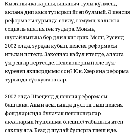
Кызганычка каршы, ышаныч тулы күләмендә
аклана дип авыз тутырып әйтеп булмый. Ә пенсия
реформасы турында сөйләү, гомумән, халыкта
социаль апатия генә тудыра. Моның
шулайлыгына бер дәлил китерик. Мәсәлән, Русиядә
2002 елда, зурдан кубып, пенсия реформасы
игълан иттеләр. Законнар кабул ителде, аларга
үзгәрешләр кертелде. Пенсионерның хәле күзгә
күренеп яхшырдымы соң? Юк. Хәзер яңа реформа
турында сүз кузгаталар.
2002 елда Швециядә дә пенсия реформасы
башлана. Аның асылында дәүләттән тыш пенсия
фондларында булачак пенсионерлар
акчаларын (тупланма өлешне) табышлы итеп
саклау ята. Бездә дә шулай булырга тиеш иде.