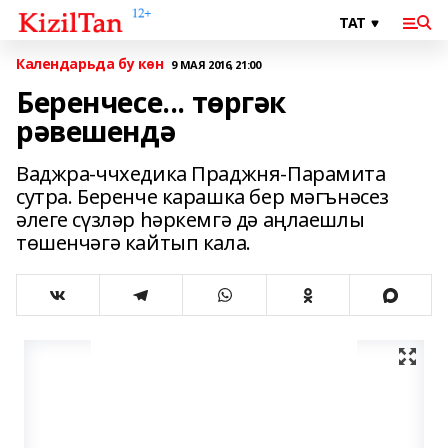
Календарьда бу көн
9 МАЯ 2016, 21:00
Беренчесе... төргәк
рәвешендә
Ваджра-ччхедика Праджня-Парамита
сутра. Беренче карашка бер мәгънәсез
әлеге сүзләр һәркемгә дә аңлаешлы
төшенчәгә кайтып кала.