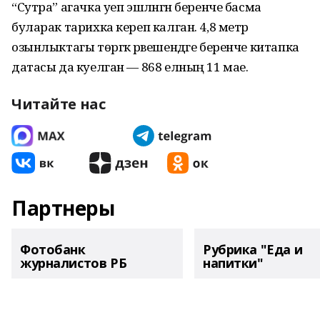
“Сутра” агачка уеп эшләнгән беренче басма
буларак тарихка кереп калган. 4,8 метр
озынлыктагы төргәк рәвешендәге беренче китапка
датасы да куелган — 868 елның 11 мае.
Читайте нас
Партнеры
Фотобанк
Рубрика "Еда и
журналистов РБ
напитки"