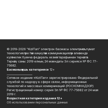
© 2019-2026 “KizilTan” электрон басмасы элемтә, мәгълүмат
технологияләре һәм киңкүләм коммуникацияләр өлкәсендә
күзәтчелек буенча федераль хезмәт тарафыннан теркәлгән.
Теркәлү саны: 2019 елның 24 маендагы Эл сериясе № ФС 77-
75682.
Басманы
ң яшь к
атегориясе
12+
___________________
Сетевое издание «KizilTan» зарегистрировано Федеральной
службой по надзору в сфере связи, информационных
технологий и массовых коммуникаций (РОСКОМНАДЗОР)
Регистрационный номер: серия Эл № ФС 77-75682 от 24 мая
2019 г.
Возрастная категория издания 12+
Об использовании персональных данных