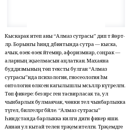
Кыскарак итеп аны “Алмаз сутрасы” дип тә йөртә­
ләр. Борынгы һинд әдәбия­тында сутра — кыска,
ачык, өзек-өзек әйтемнәр, афоризмнар, соңрак —
аларның җыелмасын аңлаткан. Махаяна
буддизмының төп тексты булган “Алмаз
сутрасы”­нда психология, гносеология һәм
онтология өлкәсенә кагылышлы мәсьәләләр күтәрелгән.
Төп фикере: без нәрсә генә тасвирласак та, ул
чынбарлык булмаячак, чөнки тел чынбарлыкка
түгел, билгеләргә бәйле. “Алмаз сутрасы”
Һиндстанда барлыкка килгән дигән фикер яши.
Аннан ул кытай теленә тәрҗемә ителгән. Тәрҗемәдәге