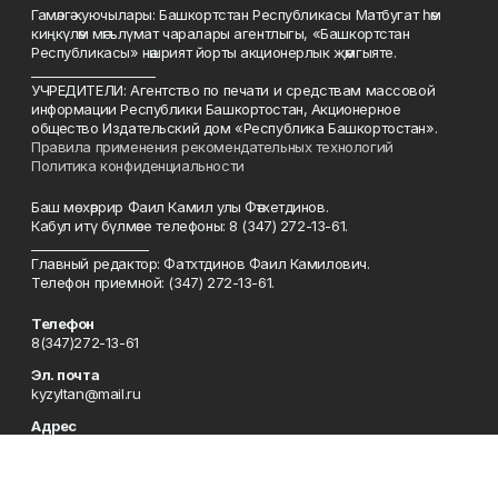
Гамәлгә куючылары: Башкортстан Республикасы Матбугат һәм
киңкүләм мәгълүмат чаралары агентлыгы, «Башкортстан
Республикасы» нәшрият йорты акционерлык җәмгыяте.
____________________
УЧРЕДИТЕЛИ: Агентство по печати и средствам массовой
информации Республики Башкортостан, Акционерное
общество Издательский дом «Республика Башкортостан».
Правила применения рекомендательных технологий
Политика конфиденциальности
Баш мөхәррир Фаил Камил улы Фәтхетдинов.
Кабул итү бүлмәсе телефоны: 8 (347) 272-13-61.
___________________
Главный редактор: Фатхтдинов Фаил Камилович.
Телефон приемной: (347) 272-13-61.
Телефон
8(347)272-13-61
Эл. почта
kyzyltan@mail.ru
Адрес
450079, Уфа шәһәре, Октябрьнең 50 еллыгы урамы, 13 нче йорт
Рекламная служба
8(347)272-62-27