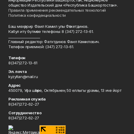
информации Республики Башкортостан, Акционерное
общество Издательский дом «Республика Башкортостан».
Правила применения рекомендательных технологий
Политика конфиденциальности
Баш мөхәррир Фаил Камил улы Фәтхетдинов.
Кабул итү бүлмәсе телефоны: 8 (347) 272-13-61.
___________________
Главный редактор: Фатхтдинов Фаил Камилович.
Телефон приемной: (347) 272-13-61.
Телефон
8(347)272-13-61
Эл. почта
kyzyltan@mail.ru
Адрес
450079, Уфа шәһәре, Октябрьнең 50 еллыгы урамы, 13 нче йорт
Рекламная служба
8(347)272-62-27
Сотрудничество
8(347)272-62-27