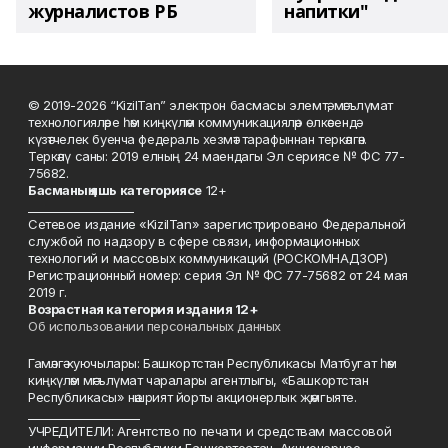
журналистов РБ
напитки"
© 2019-2026 “KizilTan” электрон басмасы элемтә, мәгълүмат
технологияләре һәм киңкүләм коммуникацияләр өлкәсендә
күзәтчелек буенча федераль хезмәт тарафыннан теркәлгән.
Теркәлү саны: 2019 елның 24 маендагы Эл сериясе № ФС 77-
75682.
Басманы
ң яшь к
атегориясе
12+
___________________
Сетевое издание «KizilTan» зарегистрировано Федеральной
службой по надзору в сфере связи, информационных
технологий и массовых коммуникаций (РОСКОМНАДЗОР)
Регистрационный номер: серия Эл № ФС 77-75682 от 24 мая
2019 г.
Возрастная категория издания 12+
Об использовании персональных данных
Гамәлгә куючылары: Башкортстан Республикасы Матбугат һәм
киңкүләм мәгълүмат чаралары агентлыгы, «Башкортстан
Республикасы» нәшрият йорты акционерлык җәмгыяте.
____________________
УЧРЕДИТЕЛИ: Агентство по печати и средствам массовой