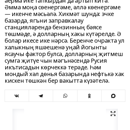
аерма ике тапкырдан да артып китә.
Әмма моңа сөенергәме, әллә көенергәме
— икенче мәсьәлә. Хикмәт шунда: эчке
базарда, ягъни заправкалау
станцияләрендә бензинның бәясе
төшмәде, ә долларның хакы күтәрелде. Ә
болар икесе ике нәрсә. Беренче очракта ул
халыкның яшәешенә уңай йогынты
ясаучы фактор булса, долларның җитмеш
сумга җитүе чын мәгънәсендә Русия
икътисадын көрчеккә терәде. Һәм
мондый хәл дөнья базарында нефтькә хак
кискен төшкән бер вакытта күзәтелә.