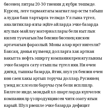
бәясенең литры 20-30 тиеннән дә күбрәк төшмәде.
Күрәсең, әлеге тармактагы магнатлар өстәмә табыш
алудан баш тартырга теләмәде. Ул гына түгел,
аналитиклар язгы-җәйге айларда эчке базарда
ягулык-майлау материаллары белән кытлык
килеп туачагын һәм бензин бәясенең кискен
артачагын фаразлый. Моны алар нәрсәгә нигезли?
Баксаң, дөнья күләмендә долларга хак арткан
вакытта нефть эшкәртү компанияләренә ягулыкны
эчке базарга сату отышлы түгел икән. Ни өчен
дигәндә, тышкы базарда, әйтик, шул ук бензин өчен
көн саен хакы артып торучы доллар, Русиянең
үзендә исә хәлсезләнә баручы сум белән исәпләшәләр.
Билгеле инде, мондый хәл-шартларда күпчелек
компанияләр үз продукциясен читкә озату ягын
карый. Шул рәвешле эчке базарда дефицит