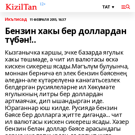
Икътисад
11 ФЕВРАЛЯ 2015, 16:37
Бензин хакы бер доллардан
түбән!..
Кызганычка каршы, эчке базарда ягулык
хакы төшмәде, ә чит ил валютасы өскә
кискен сикереш ясады.Мәгълүм булуынча,
моннан берничә ел элек бензин бәясенең
әледән-әле күтәрелүенә канәгатьсезлек
белдергән русиялеләрне ил Хөкүмәте
ягулыкның литры бер доллардан
артмаячак, дип ышандырган иде.
Юраганнар юш килде. Русиядә бензин
бәясе бер долларга җитте дигәндә... чит
ил валютасы кискен сикереш ясады. Хәзер
бензин белән доллар бәясе арасындагы