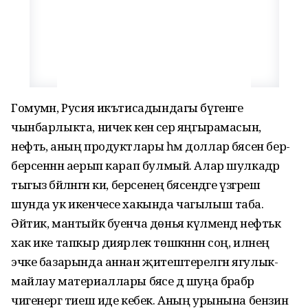
Гомумән, Русия икътисадындагы бүгенге
чынбарлыкта, ничек кенә сәер яңгырамасын,
нефть, аның продуктлары һәм доллар бәясен бер-
берсеннән аерып карап булмый. Алар шулкадәр
тыгыз бәйләнгән ки, берсенең бәясендәге үзгәреш
шунда ук икенчесе хакында чагылыш таба.
Әйтик, мантыйк буенча дөнья күләмендә нефтькә
хак ике тапкыр диярлек төшкәннән соң, илнең
эчке базарында аннан җитештерелгән ягулык-
майлау материаллары бәясе дә шуңа бәрабәр
чигенергә тиеш иде кебек. Аның урынына бензин