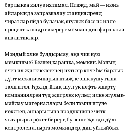
барлыкка килүе ихтимал. Нәтиҗәдә, май — июнь
айларында заправкалау станцияләрендә
чиратлар пәйда булачак, ягулык бәясе исә илле
процентка кадәр сикерергә мөмкин дип фаразлый
аналитиклар.
Мондый хәлне булдырмау, аңа чик кую
мөмкинме? Безнең карашка, мөмкин. Моның
өчен ил җитәк­челегенең ихтыяр көче һәм барлык
дәүләт механизмнарын нәтиҗәле эшкә кушу гына
таләп ителә. Һәрхәлдә, әйтик, шул ук нефть эшкәртү
компанияләренә тәүдә җитәрлек күләмдә илне ягулык-
майлау материаллары белән тәэмин итүне
йөкләтеп, аннары гына продукцияне читкә
чыгарырга рөхсәт бирергә, бу эшне җитди дәүләт
контроленә алырга мөмкиндер, дип уйлыйбыз.