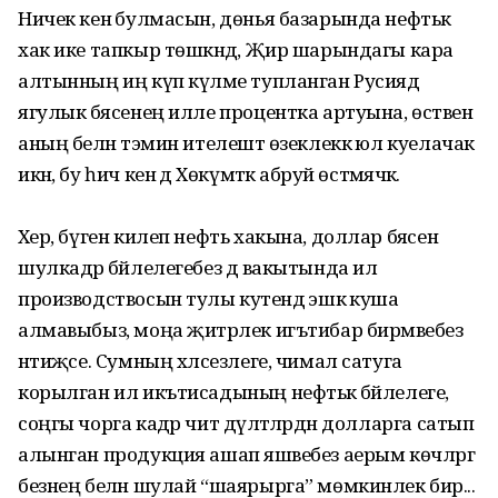
Ничек кенә булмасын, дөнья базарында нефтькә
хак ике тапкыр төшкәндә, Җир шарындагы кара
алтынның иң күп күләме тупланган Русиядә
ягулык бәясенең илле процентка артуына, өстәвенә
аның белән тәэмин ителештә өзеклеккә юл куелачак
икән, бу һич кенә дә Хөкүмәткә абруй өстәмәячәк.
Хәер, бүген килеп нефть хакына, доллар бәясенә
шулкадәр бәйле­легебез дә вакытында ил
производствосын тулы куәтендә эшкә куша
алмавыбыз, моңа җитәрлек игътибар бирмәвебез
нәтиҗәсе. Сумның хәлсез­леге, чимал сатуга
корылган ил икътисадының нефтькә бәйлелеге,
соңгы чорга кадәр чит дәүләтләрдән долларга сатып
алынган продукция ашап яшәвебез аерым көчләргә
безнең белән шулай “шаярырга” мөмкинлек бирә...