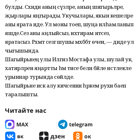
булды. Сәхнәдән аның сүзләре, аның шигырьләре,
җырлары яң­гырады. Укучылары, якын кешеләре
аны ярата иде. Ул моны тоеп, шуңа илһамланып
яшәде.Сез аны аңлыйсыз, ихтирам итәсез,
яратасыз. Рәхмәт сезгә шушы мәхәббәт өчен, — диде ул
чыгышында.
Шагыйрьнең улы Илгиз Мостафа улы, шулай ук,
хати­рәләрен яңартты һәм әтисе белән бәйле истәлекле
урыннар турында сөйләде.
Шагыйрьне искә алу кичәсеннән һәркем рухи баеп
таралышты.
Читайте нас