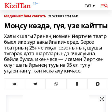
Мәдәният һәм сәнгать
28 ОКТЯБРЯ 2014, 16:45
Моңсу көздә, гүя, үзе кайтты
Халык шагыйренең исемен йөртүче театр
быел ике зур вакыйга кичерде. Берсе
театрның 25нче иҗат сезонының шушы
түгәрәк дата шартларында ачылуына
бәйле булса, икенчесе — исемен йөрткән
олуг шагыйрьнең тууына 95 ел тулу
уңаеннан үткән искә алу кичәсе.