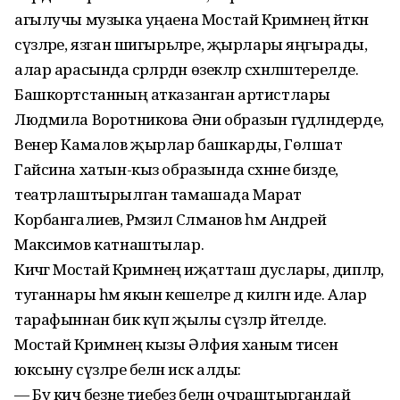
агылучы музыка уңаена Мостай Кәримнең әйткән
сүзләре, язган ши­гырь­ләре, җырлары яңгырады,
алар арасында әсәрләрдән өзекләр сәхнә­ләштерелде.
Башкорт­станның атказанган артистлары
Людмила Воротникова Әни образын гәүдә­ләндерде,
Венер Камалов җырлар башкарды, Гөлшат
Гайсина хатын-кыз образында сәхнәне бизәде,
театрлаштырылган тамашада Марат
Корбангалиев, Рәмзил Сәлманов һәм Андрей
Максимов катнаштылар.
Кичәгә Мостай Кәримнең иҗатташ дуслары, әдипләр,
туганнары һәм якын кешеләре дә килгән иде. Алар
тарафыннан бик күп җылы сүзләр әйтелде.
Мостай Кәримнең кызы Әлфия ханым әтисен
юксыну сүзләре белән искә алды:
— Бу кичә безне әтиебез белән очраштыргандай