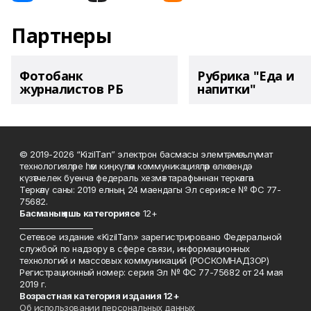
Партнеры
Фотобанк
Рубрика "Еда и
журналистов РБ
напитки"
© 2019-2026 “KizilTan” электрон басмасы элемтә, мәгълүмат
технологияләре һәм киңкүләм коммуникацияләр өлкәсендә
күзәтчелек буенча федераль хезмәт тарафыннан теркәлгән.
Теркәлү саны: 2019 елның 24 маендагы Эл сериясе № ФС 77-
75682.
Басманы
ң яшь к
атегориясе
12+
___________________
Сетевое издание «KizilTan» зарегистрировано Федеральной
службой по надзору в сфере связи, информационных
технологий и массовых коммуникаций (РОСКОМНАДЗОР)
Регистрационный номер: серия Эл № ФС 77-75682 от 24 мая
2019 г.
Возрастная категория издания 12+
Об использовании персональных данных