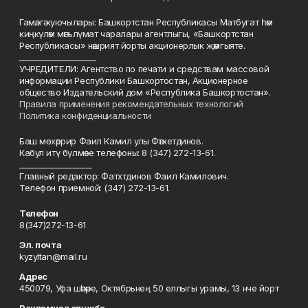
Гамәлгә куючылары: Башкортстан Республикасы Матбугат һәм
киңкүләм мәгълүмат чаралары агентлыгы, «Башкортстан
Республикасы» нәшрият йорты акционерлык җәмгыяте.
____________________
УЧРЕДИТЕЛИ: Агентство по печати и средствам массовой
информации Республики Башкортостан, Акционерное
общество Издательский дом «Республика Башкортостан».
Правила применения рекомендательных технологий
Политика конфиденциальности
Баш мөхәррир Фаил Камил улы Фәтхетдинов.
Кабул итү бүлмәсе телефоны: 8 (347) 272-13-61.
___________________
Главный редактор: Фатхтдинов Фаил Камилович.
Телефон приемной: (347) 272-13-61.
Телефон
8(347)272-13-61
Эл. почта
kyzyltan@mail.ru
Адрес
450079, Уфа шәһәре, Октябрьнең 50 еллыгы урамы, 13 нче йорт