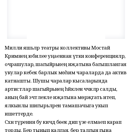
Милли яшьләр театры коллективы Мостай
Кәримнең юби­лее уңаеннан үткән кон­ференцияләр,
очрашулар, шагыйрьнең иҗатына багышланган
укулар кебек барлык мөһим чараларда да актив
катнашты. Шушы чаралар кысаларында
артистлар ша­гыйрь­нең һәйкәленә чәчәкләр салды,
аның бай эчтәлекле иҗатына мөрәҗәгать итеп,
ялкынлы шигырьләрен тамашачыга укып
ишеттерде.
Сәхнә түреннән бу кичәдә бөек әдип үзе елмаеп карап
торды. Бер тынып калган, бер талгын гына