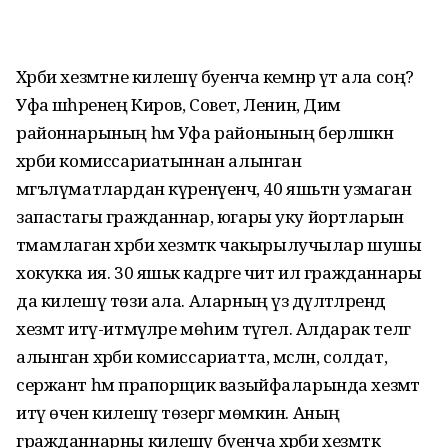
Хәрби хезмәтне килешү буенча кемнәр үтә ала соң?
Уфа шәһәренең Киров, Совет, Ленин, Дим
районнарының һәм Уфа районының берләшкән
хәрби комиссариатыннан алынган
мәгълүматлардан күренүенчә, 40 яшьтән узмаган
запастагы гражданнар, югары уку йортларын
тәмамлаган хәрби хезмәткә чакырылучылар шушы
хокукка ия. 30 яшькә кадәрге чит ил гражданнары
да килешү төзи ала. Аларның үз дәүләтләрендә
хезмәт итү-итмәүләре мөһим түгел. Алдарак телгә
алынган хәрби комиссариатта, мәсәлән, солдат,
сержант һәм прапорщик вазыйфаларында хезмәт
итү өчен килешү төзергә мөмкин. Аның
гражданнарны килешү буенча хәрби хезмәткә