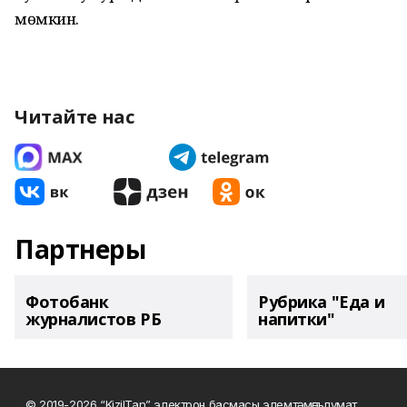
мөмкин.
Читайте нас
Партнеры
Фотобанк
Рубрика "Еда и
журналистов РБ
напитки"
© 2019-2026 “KizilTan” электрон басмасы элемтә, мәгълүмат