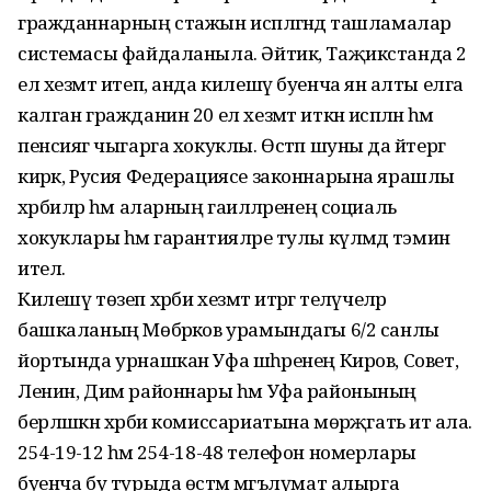
гражданнарның стажын исәпләгәндә ташламалар
системасы файдаланыла. Әйтик, Таҗикстанда 2
ел хезмәт итеп, анда килешү буенча янә алты елга
калган гражданин 20 ел хезмәт иткән исәпләнә һәм
пенсиягә чыгарга хокуклы. Өстәп шуны да әйтергә
кирәк, Русия Федерациясе законнарына ярашлы
хәрбиләр һәм аларның гаиләләренең социаль
хокуклары һәм гарантияләре тулы күләмдә тәэмин
ителә.
Килешү төзеп хәрби хезмәт итәргә теләүчеләр
башкаланың Мөбәрәков урамындагы 6/2 санлы
йортында урнашкан Уфа шәһәренең Киров, Совет,
Ленин, Дим районнары һәм Уфа районының
берләшкән хәрби комиссариатына мөрәҗәгать итә ала.
254-19-12 һәм 254-18-48 телефон номерлары
буенча бу турыда өстәмә мәгълүмат алырга