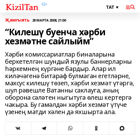
Җәмгыять
28 МАРТА 2008, 21:00
“Килешү буенча хәрби
хезмәтне сайлыйм”
Хәрби комиссариатлар биналарына
беркетелгән шундый язулы баннерларны
һәркемнең күргәне бардыр. Алар ил
киләчәгенә битараф булмаган егетләрне,
махсус килешү төзеп, хәрби хезмәт үтәргә,
шул рәвешле Ватанны саклауга, аның
оборона сәләтен ныгытуга өлеш кертергә
чакыра. Бу гамәлдән хәрби хезмәт үтүче
үзенең матди хәлен дә яхшырта ала.