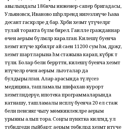
авылындагы 186нчы инженер-сапер бригадасы,
Ульяновск, Иваново шәһәрләрендә нигезләнүче Һава
десант гаскәрләре дә бар. Хәрби хезмәт үтүчеләргә
тулай торакта бүлмә бирелә. Гаиләле гражданнар
өчен аерым бүлмәләр каралган. Килешү буенча
хезмәт итүче хәрбиләргә ай саен 11200 сум һәм, дәрәҗәгә,
хезмәт шартларына һәм стажына карап, күбрәк тә
түләнә. Болар белән беррәттән, килешү буенча хезмәт
итүчеләр өчен аерым льготалар да
булдырылган. Алар арасында түләүсез
медицина, ташламалы шифаханә-курорт
хезмәтләндерүе, ипотека программаларында
катнашу, ташламалы исәпләү буенча 20 ел стаж
белән пенсиягә чыгу мөмкинлекләре аерым
урынны алып тора. Соңгы пунктка килгәндә, ул
түбәндәгедән гыйбарәт: аерым төбәкләрдә хезмәт итүче