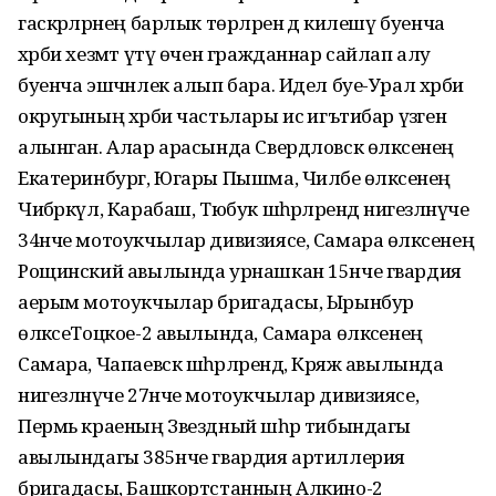
гаскәрләрнең барлык төрләренә дә килешү буенча
хәрби хезмәт үтү өчен гражданнар сайлап алу
буенча эшчәнлек алып бара. Идел буе-Урал хәрби
округының хәрби частьлары исә игътибар үзәгенә
алынган. Алар арасында Свердловск өлкәсенең
Екатеринбург, Югары Пышма, Чиләбе өлкәсенең
Чибәркүл, Карабаш, Тюбук шәһәрләрендә нигезләнүче
34нче мотоукчылар дивизиясе, Самара өлкәсенең
Рощинский авылында урнашкан 15нче гвардия
аерым мотоукчылар бригадасы, Ырынбур
өлкәсеТоцкое-2 авылында, Самара өлкәсенең
Самара, Чапаевск шәһәрләрендә, Кряж авылында
нигезләнүче 27нче мотоукчылар дивизиясе,
Пермь краеның Звездный шәһәр тибындагы
авылындагы 385нче гвардия артиллерия
бригадасы, Башкортстанның Алкино-2