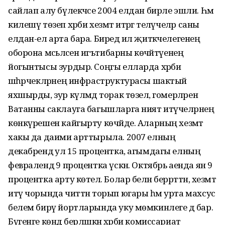
сайлап алу бүлекчәсе 2004 елдан бирле эшли. Һәм
килешү төзеп хәрби хезмәт итәргә теләүчеләр саны
елдан-ел арта бара. Биредә ил җитәкчелегенең
оборона мәсьәләсенә игътибарны көчәйтүенең
йогынтысы зурдыр. Соңгы елларда хәрби
шәһәрчекләрнең инфраструктурасы шактый
яхшырды, зур күләмдә торак төзелә, гомерләрен
Ватанны саклауга багышларга ният итүчеләрнең
көнкүрешен кайгырту көчәйде. Аларның хезмәт
хакы да даими арттырыла. 2007 елның
декабрендә ул 15 процентка, агымдагы елның
февралендә 9 процентка үскән. Октябрь аенда янә 9
процентка арту көтелә. Болар белән беррәттән, хезмәт
итү чорында читтән торып югары һәм урта махсус
белем бирү йортларында уку мөмкинлеге дә бар.
Бүгенге көндә берләшкән хәрби комиссариат