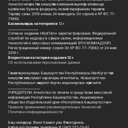
технологияләре һәм киңкүләм коммуникацияләр өлкәсендә
күзәтчелек буенча федераль хезмәт тарафыннан теркәлгән.
Теркәлү саны: 2019 елның 24 маендагы Эл сериясе № ФС 77-
75682.
Басманы
ң яшь к
атегориясе
12+
___________________
Сетевое издание «KizilTan» зарегистрировано Федеральной
службой по надзору в сфере связи, информационных
технологий и массовых коммуникаций (РОСКОМНАДЗОР)
Регистрационный номер: серия Эл № ФС 77-75682 от 24 мая
2019 г.
Возрастная категория издания 12+
Об использовании персональных данных
Гамәлгә куючылары: Башкортстан Республикасы Матбугат һәм
киңкүләм мәгълүмат чаралары агентлыгы, «Башкортстан
Республикасы» нәшрият йорты акционерлык җәмгыяте.
____________________
УЧРЕДИТЕЛИ: Агентство по печати и средствам массовой
информации Республики Башкортостан, Акционерное
общество Издательский дом «Республика Башкортостан».
Правила применения рекомендательных технологий
Политика конфиденциальности
Баш мөхәррир Фаил Камил улы Фәтхетдинов.
Кабул итү бүлмәсе телефоны: 8 (347) 272-13-61.