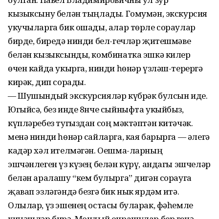
кызыксыну белән тыңлады. Гомумән, экскурсия
укучыларга бик ошады, алар төрле сораулар
бирде, биредә нинди бел-гечләр җитешмәве
белән кызыксынды, комбинатка эшкә килер
өчен кайда укырга, нинди һөнәр үзләш-терергә
кирәк, дип сорады.
— Шушындый экскурсияләр күбрәк булсын иде.
Югыйсә, без инде 8нче сыйныфта укыйбыз,
күпләребез тугыздан соң мәктәптән китәчәк. Ә
менә нинди һөнәр сайларга, кая барырга — әлегә
кадәр хәл ителмәгән. Оешма-ларның
эшчәнлеген үз күзең белән күрү, андагы эшчеләр
белән аралашу “кем булырга” дигән сорауга
җавап эзләгәндә безгә бик нык ярдәм итә.
Олылар, үз эшенең остасы буларак, фәһемле
киңәшләр бирә. Мондый очрашулар бер генә