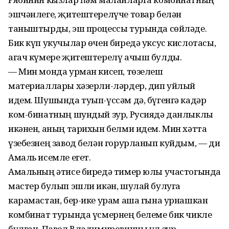
эшчәнлеге, җитештерелүче товар белән
таныштырды, эш процессы турында сөйләде.
Бик күп укучылар өчен биредә уксус кислотасы,
агач күмере җитештерелү ачыш булды.
— Мин монда урман кисеп, төзелеш
материаллары хәзерли-ләрдер, дип уйлый
идем. Шушында туып-үссәм дә, бүгенгә кадәр
ком-бинатның шундый зур, Русиядә данлыклы
икәнен, аның тарихын белми идем. Мин хәтта
үзебезнең завод белән горурланып куйдым, — ди
Амаль исемле егет.
Амальның әтисе биредә тимер юлы участогында
мастер булып эшли икән, шулай булуга
карамастан, бер-ике урам аша гына урнашкан
комбинат турында үсмернең белеме бик чикле
булган. Павел Владимировичны ул зур