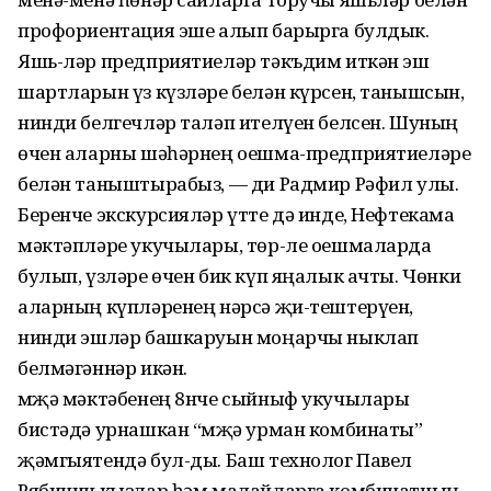
профориентация эше алып барырга булдык.
Яшь-ләр предприятиеләр тәкъдим иткән эш
шартларын үз күзләре белән күрсен, танышсын,
нинди белгечләр таләп ителүен белсен. Шуның
өчен аларны шәһәрнең оешма-предприятиеләре
белән таныштырабыз, — ди Радмир Рәфил улы.
Беренче экскурсияләр үтте дә инде, Нефтекама
мәктәпләре укучылары, төр-ле оешмаларда
булып, үзләре өчен бик күп яңалык ачты. Чөнки
аларның күпләренең нәрсә җи-тештерүен,
нинди эшләр башкаруын моңарчы ныклап
белмәгәннәр икән.
Әмҗә мәктәбенең 8нче сыйныф укучылары
бистәдә урнашкан “Әмҗә урман комбинаты”
җәмгыятендә бул-ды. Баш технолог Павел
Рябинин кызлар һәм малайларга комбинатның