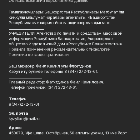
Об использовании персональных данных
Гамәлгә куючылары: Башкортстан Республикасы Матбугат һәм
киңкүләм мәгълүмат чаралары агентлыгы, «Башкортстан
Республикасы» нәшрият йорты акционерлык җәмгыяте.
____________________
УЧРЕДИТЕЛИ: Агентство по печати и средствам массовой
информации Республики Башкортостан, Акционерное
общество Издательский дом «Республика Башкортостан».
Правила применения рекомендательных технологий
Политика конфиденциальности
Баш мөхәррир Фаил Камил улы Фәтхетдинов.
Кабул итү бүлмәсе телефоны: 8 (347) 272-13-61.
___________________
Главный редактор: Фатхтдинов Фаил Камилович.
Телефон приемной: (347) 272-13-61.
Телефон
8(347)272-13-61
Эл. почта
kyzyltan@mail.ru
Адрес
450079, Уфа шәһәре, Октябрьнең 50 еллыгы урамы, 13 нче йорт