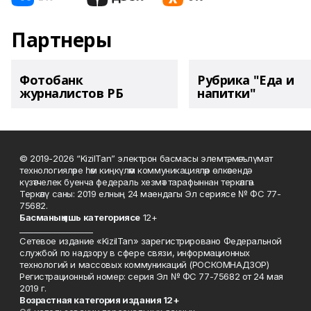
Партнеры
Фотобанк
Рубрика "Еда и
журналистов РБ
напитки"
© 2019-2026 “KizilTan” электрон басмасы элемтә, мәгълүмат
технологияләре һәм киңкүләм коммуникацияләр өлкәсендә
күзәтчелек буенча федераль хезмәт тарафыннан теркәлгән.
Теркәлү саны: 2019 елның 24 маендагы Эл сериясе № ФС 77-
75682.
Басманы
ң яшь к
атегориясе
12+
___________________
Сетевое издание «KizilTan» зарегистрировано Федеральной
службой по надзору в сфере связи, информационных
технологий и массовых коммуникаций (РОСКОМНАДЗОР)
Регистрационный номер: серия Эл № ФС 77-75682 от 24 мая
2019 г.
Возрастная категория издания 12+