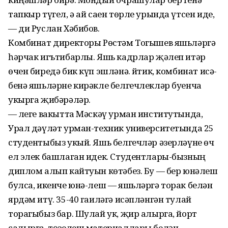
тапкыр түгел, ә ай саен төрле урында үтсен иде,
— ди Руслан Хәбибов.
Комбинат директоры Рөстәм Тогышев яшьләргә
һәрчак игътибарлы. Яшь кадрлар җәлеп итәр
өчен биредә бик күп эшләнә. Әйтик, комбинат исә-
бенә яшьләрне кирәкле белгечлекләр буенча
укырга җибәрәләр.
— Әлеге вакытта Мәскәү урман институтында,
Урал дәүләт урман-техник университетында 25
студентыбыз укый. Яшь белгечләр әзерләүне өч
ел элек башлаган идек. Студентлары-бызның
диплом алып кайтуын көтәбез. Бу — бер юнәлеш
булса, икенче юнә-леш — яшьләргә торак белән
ярдәм итү. 35-40 гаиләгә исәпләнгән тулай
торагыбыз бар. Шулай ук, җир алырга, йорт
салырга, төзелеш материаллары белән