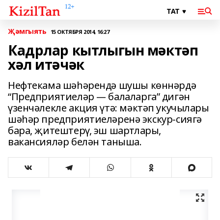
Җәмгыять
15 ОКТЯБРЯ 2014, 16:27
Кадрлар кытлыгын мәктәп
хәл итәчәк
Нефтекама шәһәрендә шушы көннәрдә
“Предприятиеләр — балаларга” дигән
үзенчәлекле акция үтә: мәктәп укучылары
шәһәр предприятиеләренә экскур-сиягә
бара, җитештерү, эш шартлары,
вакансияләр белән таныша.