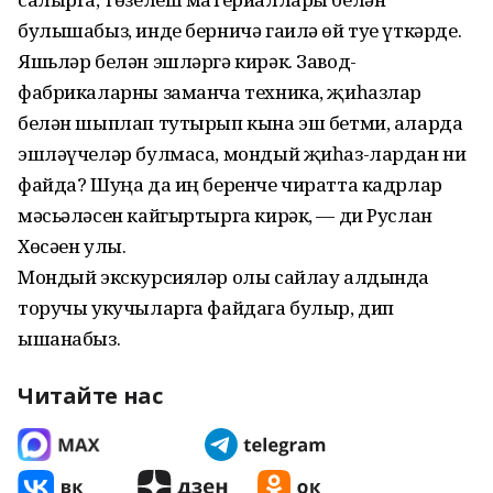
булышабыз, инде берничә гаилә өй туе үткәрде.
Яшьләр белән эшләргә кирәк. Завод-
фабрикаларны заманча техника, җиһазлар
белән шыплап тутырып кына эш бетми, аларда
эшләүчеләр булмаса, мондый җиһаз-лардан ни
файда? Шуңа да иң беренче чиратта кадрлар
мәсьәләсен кайгыртырга кирәк, — ди Руслан
Хөсәен улы.
Мондый экскурсияләр олы сайлау алдында
торучы укучыларга файдага булыр, дип
ышанабыз.
Читайте нас