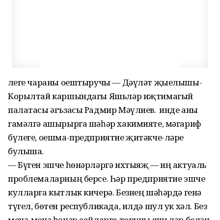
Әлеге чараны оештыручы — Дәүләт җыелышы-
Корылтай каршындагы Яшьләр иҗтимагый
палатасы әгъзасы Радмир Мәүлиев. Ә инде аны
гамәлгә ашырырга шәһәр хакимияте, мәгариф
бүлеге, оешма-предприятие җитәкче-ләре
булыша.
— Бүген эшче һөнәрләргә ихтыяҗ — иң актуаль
проблемаларның берсе. Һәр предприятие эшче
кулларга кытлык кичерә. Безнең шәһәрдә генә
түгел, бөтен республикада, илдә шул ук хәл. Без
менә-менә һөнәр сайларга торучы яшьләр белән