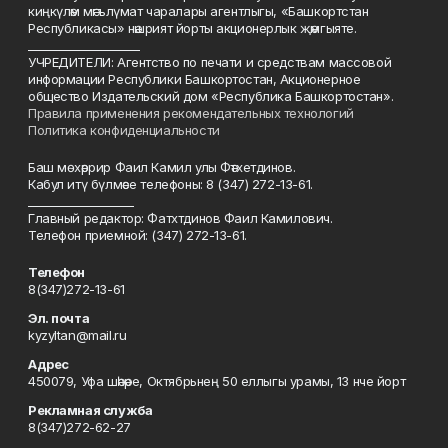
киңкүләм мәгълүмат чаралары агентлыгы, «Башкортстан
Республикасы» нәшрият йорты акционерлык җәмгыяте.
____________________
УЧРЕДИТЕЛИ: Агентство по печати и средствам массовой
информации Республики Башкортостан, Акционерное
общество Издательский дом «Республика Башкортостан».
Правила применения рекомендательных технологий
Политика конфиденциальности
Баш мөхәррир Фаил Камил улы Фәтхетдинов.
Кабул итү бүлмәсе телефоны: 8 (347) 272-13-61.
___________________
Главный редактор: Фатхтдинов Фаил Камилович.
Телефон приемной: (347) 272-13-61.
Телефон
8(347)272-13-61
Эл. почта
kyzyltan@mail.ru
Адрес
450079, Уфа шәһәре, Октябрьнең 50 еллыгы урамы, 13 нче йорт
Рекламная служба
8(347)272-62-27