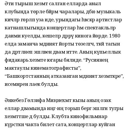
Әти тырыш хезмәт салган елларда авыл
клубында төрле бәйрәм чаралары, әдәби-музыкаль
кичәләр гөрләп уза иде, урындагы һәвәскәр артистлар
катнашлыгында концертлар һәм спек­такльләр
даими куелды, кешеләр дәррәү кинога йөрде. 1980
елда заманча мәдәният йорты төзелгәч, әткәй тагын
да дәртләнеп эшләвен дәвам итте. Аның күпьеллык
фидакарь хезмәте югары бәяләнде. “Русиянең
мактаулы кинематографисты”,
“Башкортстанның атказанган мәдәният хезмәткәре”,
исемнәренә лаек булды.
Әнкәебез Гөлзифа Миңнеәхмәт кызы аның озак
еллар дәвамында иңгә-иң торып бергә эшләгән тугры
хезмәттәше дә булды. Клубта кинофильмнар
күрсәткән чакта билет сата, концертлар куйган