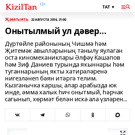
Җәмгыять
22 АВГУСТА 2016, 21:00
Онытылмый ул дәвер...
Дүртөйле районының Чишмә һәм
Җитемәк авылларының танылу яулаган
оста киномеханиклары Әлфәү Кашапов
һәм Зиф Даниев турында якыннары һәм
туганнарының якты хатирәләренә
нигезләнеп бәян итәргә телим.
Кызганычка каршы, алар арабызда юк
инде, әмма халык һич онытмый, һәрчак
сагынып, хөрмәт белән искә ала үзләрен...