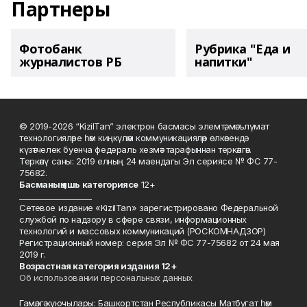
Партнеры
Фотобанк
Рубрика "Еда и
журналистов РБ
напитки"
© 2019-2026 “KizilTan” электрон басмасы элемтә, мәгълүмат
технологияләре һәм киңкүләм коммуникацияләр өлкәсендә
күзәтчелек буенча федераль хезмәт тарафыннан теркәлгән.
Теркәлү саны: 2019 елның 24 маендагы Эл сериясе № ФС 77-
75682.
Басманы
ң яшь к
атегориясе
12+
___________________
Сетевое издание «KizilTan» зарегистрировано Федеральной
службой по надзору в сфере связи, информационных
технологий и массовых коммуникаций (РОСКОМНАДЗОР)
Регистрационный номер: серия Эл № ФС 77-75682 от 24 мая
2019 г.
Возрастная категория издания 12+
Об использовании персональных данных
Гамәлгә куючылары: Башкортстан Республикасы Матбугат һәм