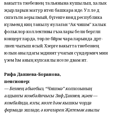
вакытта әткәебезнең тальянына кушылып, халык
җырларын матур итеп башкара иде. Ул әле дә
сәнгатьтән аерылмый, бүгенге көндә республика
күләмендә киң танылу яулаган “Ак чишмә” халык
фольклор коллективы әгъзалары белән бергәләп
концертларда, төрле бәйрәм чараларында дәрт­
ләнеп чыгыш ясый. Хәзерге вакытта әтиебезнең
юлын авылдагы мәдәният учагын сүндермичә мин
үзем һәм аның күпсанлы нәселе дәвам итә.
Рифа Даниева-Борһанова,
пенсионер:
— Безнең абыебыз, “Чишмә” кол­хозының
алдынгы комбайнчысы Зиф Даниев, җәен —
комбайнда, язгы, көз­ге һәм кышкы чорда
фермада эшләде, ә кичләрен Җитемәк авылы