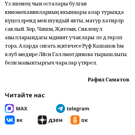
Үз эшенең чын осталары булган
киномеханикларның якыннары алар турында
күңелләрендә менә шундый якты, матур хатирәләр
саклый. Хәер, Чишмә, Җитемәк, Сикәлекүл
авылларындагы мәдәният учаклары әле дә гөрләп
тора. Аларда сәнгать җитәкчесе Рәүф Кашапов һәм
клуб мөдире Ләйсән Гал­ләмөтдинова тырышлыгы
белән мавыктыргыч чаралар үткәрелә.
Рәфил Саматов
.
Читайте нас