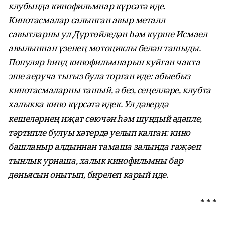
клубында кинофильмнар күрсәтә иде.
Кинотасмалар салынган авыр металл
савытларны ул Дүртөйледән һәм күрше Исмаел
авылыннан үзенең мотоциклы белән ташыды.
Популяр һинд кинофильмнарын куйган чакта
эше аеруча тыгыз була торган иде: абыебыз
кинотасмаларны ташый, ә без, се­ңелләре, клубта
халыкка кино күрсәтә идек. Ул дәвердә
кешеләрнең иҗат сөючән һәм шундый әдәпле,
тәртипле булуы хәтердә уелып калган: кино
башланыр алдыннан тамаша залында гаҗәеп
тынлык урнаша, халык кинофильмны бар
дөньясын онытып, бирелеп карый иде.
* * *