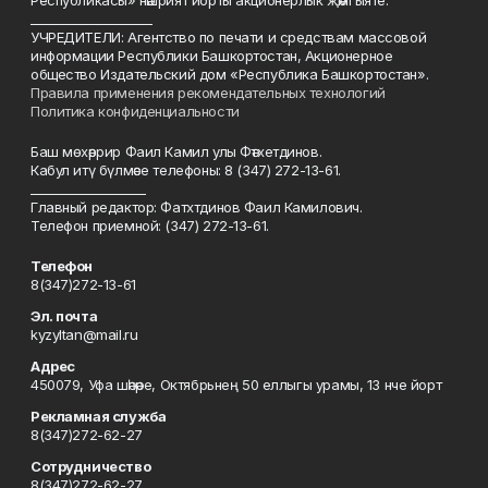
Республикасы» нәшрият йорты акционерлык җәмгыяте.
____________________
УЧРЕДИТЕЛИ: Агентство по печати и средствам массовой
информации Республики Башкортостан, Акционерное
общество Издательский дом «Республика Башкортостан».
Правила применения рекомендательных технологий
Политика конфиденциальности
Баш мөхәррир Фаил Камил улы Фәтхетдинов.
Кабул итү бүлмәсе телефоны: 8 (347) 272-13-61.
___________________
Главный редактор: Фатхтдинов Фаил Камилович.
Телефон приемной: (347) 272-13-61.
Телефон
8(347)272-13-61
Эл. почта
kyzyltan@mail.ru
Адрес
450079, Уфа шәһәре, Октябрьнең 50 еллыгы урамы, 13 нче йорт
Рекламная служба
8(347)272-62-27
Сотрудничество
8(347)272-62-27