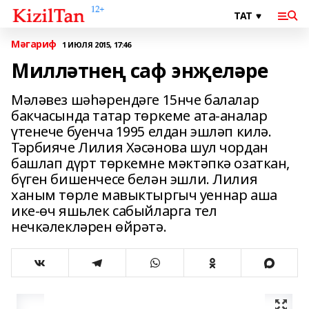
Мәгариф
1 ИЮЛЯ 2015, 17:46
Милләтнең саф энҗеләре
Мәләвез шәһәрендәге 15нче балалар
бакчасында татар төркеме ата-аналар
үтенече буенча 1995 елдан эшләп килә.
Тәрбияче Лилия Хәсәнова шул чордан
башлап дүрт төркемне мәктәпкә озаткан,
бүген бишенчесе белән эшли. Лилия
ханым төрле мавыктыргыч уеннар аша
ике-өч яшьлек сабыйларга тел
нечкәлекләрен өйрәтә.