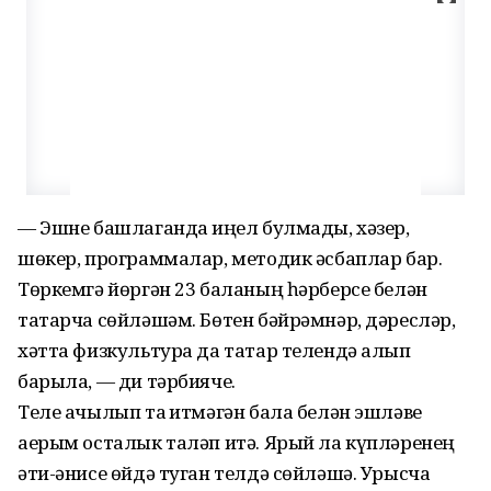
— Эшне башлаганда җиңел булмады, хәзер,
шөкер, программалар, методик әсбаплар бар.
Төркемгә йөргән 23 баланың һәрберсе белән
татарча сөй­ләшәм. Бөтен бәйрәм­нәр, дәресләр,
хәтта физкультура да татар телендә алып
барыла, — ди тәрбияче.
Теле ачылып та җитмәгән бала белән эшләве
аерым осталык таләп итә. Ярый ла күп­ләренең
әти-әнисе өйдә туган телдә сөйләшә. Урысча