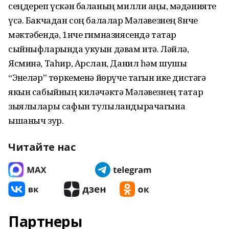
сеңдереп үскән баланың милли аңы, мәдәнияте
үсә. Бакчадан соң балалар Мәләвезнең 8нче
мәктәбендә, 1нче гимназиясендә татар
сыйныфларында укуын дәвам итә. Ләйлә,
Ясминә, Таһир, Арслан, Данил һәм шушы
“Энҗеләр” төркеменә йөрүче тагын ике дистәгә
якын сабыйның киләчәктә Мәләвезнең татар
зыялылары сафын тулыландырачагына
ышаныч зур.
Читайте нас
Партнеры