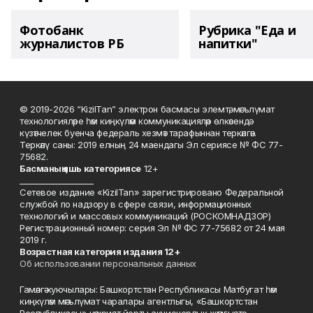
Фотобанк
Рубрика "Еда и
журналистов РБ
напитки"
© 2019-2026 “KizilTan” электрон басмасы элемтә, мәгълүмат
технологияләре һәм киңкүләм коммуникацияләр өлкәсендә
күзәтчелек буенча федераль хезмәт тарафыннан теркәлгән.
Теркәлү саны: 2019 елның 24 маендагы Эл сериясе № ФС 77-
75682.
Басманы
ң яшь к
атегориясе
12+
___________________
Сетевое издание «KizilTan» зарегистрировано Федеральной
службой по надзору в сфере связи, информационных
технологий и массовых коммуникаций (РОСКОМНАДЗОР)
Регистрационный номер: серия Эл № ФС 77-75682 от 24 мая
2019 г.
Возрастная категория издания 12+
Об использовании персональных данных
Гамәлгә куючылары: Башкортстан Республикасы Матбугат һәм
киңкүләм мәгълүмат чаралары агентлыгы, «Башкортстан