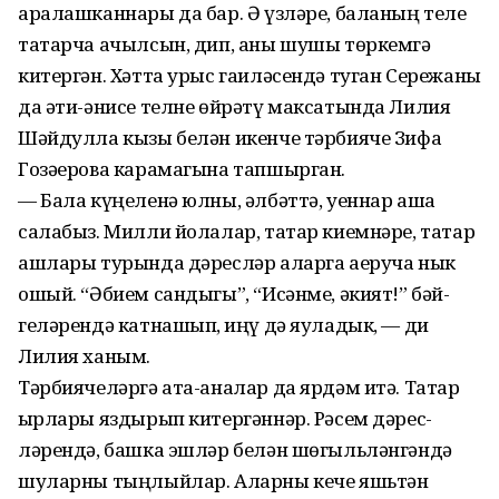
аралашканнары да бар. Ә үзләре, бала­ның теле
татарча ачылсын, дип, аны шушы төркемгә
китер­гән. Хәтта урыс гаиләсендә туган Сережаны
да әти-әнисе телне өйрәтү максатында Лилия
Шәйдулла кызы белән икенче тәрбияче Зифа
Гозәерова карамагына тапшырган.
— Бала күңеленә юлны, әлбәттә, уеннар аша
салабыз. Милли йолалар, татар киемнәре, татар
ашлары турында дәресләр аларга аеруча нык
ошый. “Әбием сандыгы”, “Исәнме, әкият!” бәй­
геләрендә катнашып, җиңү дә яуладык, — ди
Лилия ханым.
Тәрбиячеләргә ата-аналар да ярдәм итә. Татар
җырлары яздырып китергәннәр. Рәсем дәрес­
ләрендә, башка эшләр белән шөгыльләнгәндә
шуларны тың­лыйлар. Аларны кече яшьтән