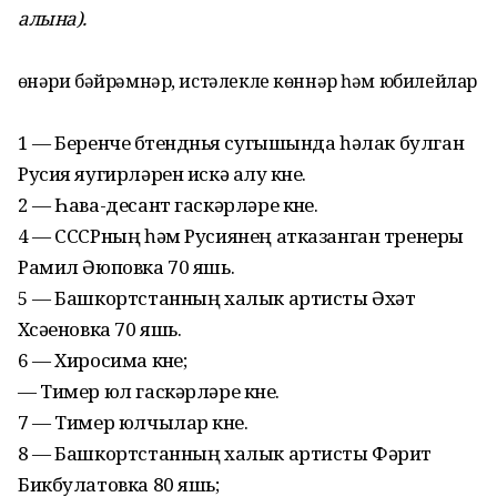
алына).
Һөнәри бәйрәмнәр, истәлекле көннәр һәм юбилейлар
1 — Беренче бөтендөнья сугышында һәлак булган
Русия яугирләрен искә алу көне.
2 — Һава-десант гас­кәрләре көне.
4 — СССРның һәм Русиянең атказанган тренеры
Рамил Әюповка 70 яшь.
5 — Башкортстанның халык артисты Әхәт
Хөсәеновка 70 яшь.
6 — Хиросима көне;
— Тимер юл гаскәрләре көне.
7 — Тимер юлчылар көне.
8 — Башкортстанның халык артисты Фәрит
Бикбулатовка 80 яшь;