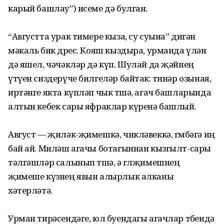
карый башлау”) исеме дә булган.
“Августта урак тимере кыза, су суына” дигән
мәкаль бик дөрес. Кояш кыздыра, урманда үлән
дә яшел, чәчәкләр дә күп. Шулай да җәйнең
үтүен сиздерүче билгеләр байтак: төннәр озыная,
иртәнге якта күпләп чык төшә, агач башларында
алтын кебек сары яфраклар күренә башлый.
Август — җиләк-җимешкә, чикләвеккә, гөмбәгә иң
бай ай. Миләш агачы ботагыннан кызгылт-сары
тәлгәшләр салынып төшә, ә гөлҗимешнең
җимеше күзнең явын алырлык алканы
хәтерләтә.
Урман тирәсендәге, юл буендагы агачлар төбендә