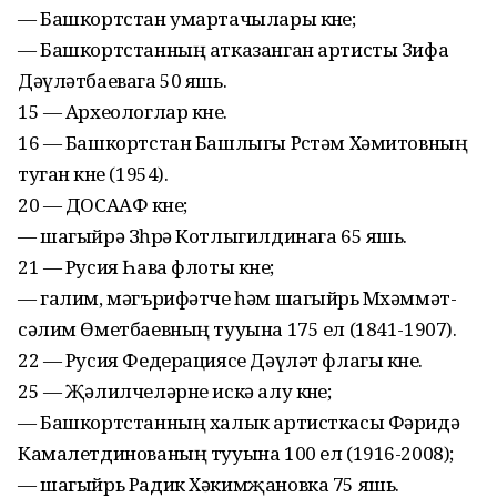
— Башкортстан умартачылары көне;
— Башкортстанның атказанган артисты Зифа
Дәүләтбаевага 50 яшь.
15 — Археологлар көне.
16 — Башкортстан Башлыгы Рөстәм Хәмитовның
туган көне (1954).
20 — ДОСААФ көне;
— шагыйрә Зөһрә Котлыгилдинага 65 яшь.
21 — Русия Һава флоты көне;
— галим, мәгърифәтче һәм шагыйрь Мөхәммәт­
сәлим Өмет­баевның тууына 175 ел (1841-1907).
22 — Русия Федерациясе Дәүләт флагы көне.
25 — Җәлилчеләрне искә алу көне;
— Башкортстанның халык артисткасы Фәридә
Камалетдинованың тууына 100 ел (1916-2008);
— шагыйрь Радик Хә­кимҗановка 75 яшь.