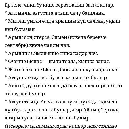
йөртелә, чөнки бу көнне кәрәз ватып бал алалар.
* Алтынчы августта арыш чәчү башлана.
* Миләш уңган елда арышны күп чәчсәң, уңыш
күп булачак.
* Арыш соң өлгерсә, Симән (искечә беренче
сентябрь) көненә чаклы чәч.
* Арышны Симән көнне төшкә кадәр чәч.
* Өченче Ыспас — кыяр тозла, кышка запас.
* Җитсә икенче Ыспас, бияләй ал кулыңа запас.
* Август аенда аяз булса, көз пычрак булыр.
* Айның дүртенче көнендә һава ничек торса, бөтен
ай шулай булыр.
* Августта яңа Ай чалкан туса, бу елда җимеш
күп булыр, ел яхшы булыр, әгәр Айның бер очы
югары туса, киләсе ел яхшы булыр.
(Искәрмә: сынамышларда көннәр иске стильдә