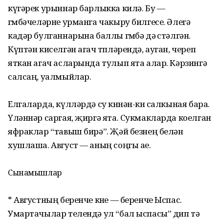
күгәрек урыннар барлыкка килә. Бу —
гөмбәчеләрне урманга чакыру билгесе. Әлегә
кадәр булганнарына баллы гөмбә дә өстәлгән.
Күптән киселгән агач төпләрендә, ауган, череп
яткан агач асларында тулып ята алар. Кәрзингә
салсаң, уалмыйлар.
Елгаларда, күлләрдә су көннән-көн салкыная бара.
Үләннәр саргая, җиргә ята. Сукмакларда коелган
яфраклар “тавыш бирә”. Җәй безнең белән
хушлаша. Август — аның соңгы ае.
Сынамышлар
* Августның беренче көне — беренче Ыспас.
Умартачылар телендә ул “бал ыспасы” дип тә