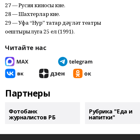
27 — Русия киносы көне.
28 — Шахтерлар көне.
29 — Уфа “Нур” татар дәүләт театры
оештырылуга 25 ел (1991).
Читайте нас
Партнеры
Фотобанк
Рубрика "Еда и
журналистов РБ
напитки"