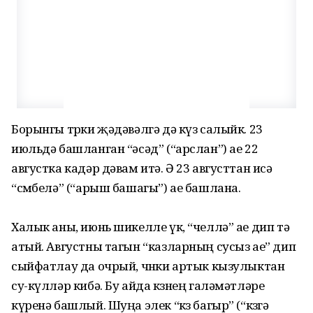
Борынгы төрки җәдәвәлгә дә күз салыйк. 23
июльдә башланган “әсәд” (“арслан”) ае 22
августка кадәр дәвам итә. Ә 23 августтан исә
“сөмбелә” (“арыш башагы”) ае башлана.
Халык аны, июнь шикелле үк, “челлә” ае дип тә
атый. Августны тагын “казларның сусыз ае” дип
сыйфатлау да очрый, чөнки артык кызулыктан
су-күлләр кибә. Бу айда көзнең галәмәтләре
күренә башлый. Шуңа элек “көз багыр” (“көзгә