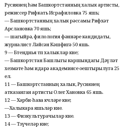
Русиянең һәм Башкорт­станның халык артисты,
режиссер Рифкать Исрафиловка 75 яшь;
— Башкортстанның халык рәссамы Рифхәт
Арслановка 70 яшь;
— шагыйрә, филология фәннәре кандидаты,
журналист Ләйсән Кәшфигә 50 яшь.
9 — Бөтендөнья төп халыклар көне;
— Башкортстан Башлыгы каршындагы Дәүләт
хезмәте һәм идарә академиясе оештырылуга 25
ел.
11 — Башкортстанның халык, Русиянең
атказанган артисты Олег Хановка 65 яшь.
12 — Хәрби-һава көчләре көне;
—Халыкара яшьләр көне.
13 — Физкультурачылар көне.
14 — Төзүчеләр көне;