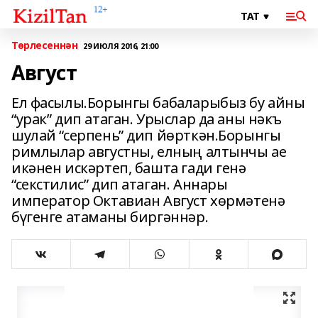
Төрлесеннән
29 ИЮЛЯ 2016, 21:00
Август
Ел фасылы.Борынгы бабаларыбыз бу айны
“урак” дип атаган. Урыслар да аны нәкъ
шулай “серпень” дип йөрткән.Борынгы
римлылар августны, елның алтынчы ае
икәнен искәртеп, башта гади генә
“секстилис” дип атаган. Аннары
император Октавиан Август хөрмәтенә
бүгенге атаманы биргәннәр.