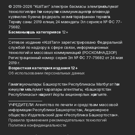
© 2019-2026 “KizilTan” электрон басмасы элемтә, мәгълүмат
технологияләре һәм киңкүләм коммуникацияләр өлкәсендә
күзәтчелек буенча федераль хезмәт тарафыннан теркәлгән.
Теркәлү саны: 2019 елның 24 маендагы Эл сериясе № ФС 77-
75682.
Басманы
ң яшь к
атегориясе
12+
___________________
Сетевое издание «KizilTan» зарегистрировано Федеральной
службой по надзору в сфере связи, информационных
технологий и массовых коммуникаций (РОСКОМНАДЗОР)
Регистрационный номер: серия Эл № ФС 77-75682 от 24 мая
2019 г.
Возрастная категория издания 12+
Об использовании персональных данных
Гамәлгә куючылары: Башкортстан Республикасы Матбугат һәм
киңкүләм мәгълүмат чаралары агентлыгы, «Башкортстан
Республикасы» нәшрият йорты акционерлык җәмгыяте.
____________________
УЧРЕДИТЕЛИ: Агентство по печати и средствам массовой
информации Республики Башкортостан, Акционерное
общество Издательский дом «Республика Башкортостан».
Правила применения рекомендательных технологий
Политика конфиденциальности