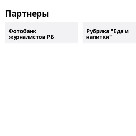
Партнеры
Фотобанк
Рубрика "Еда и
журналистов РБ
напитки"