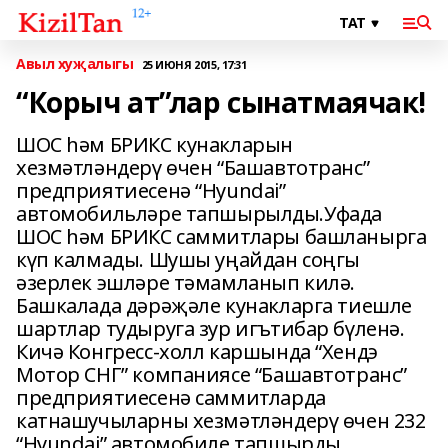
Авыл хуҗалыгы
25 ИЮНЯ 2015, 17:31
“Корыч ат”лар сынатмаячак!
ШОС һәм БРИКС кунакларын
хезмәтләндерү өчен “Башавтотранс”
предприятиесенә “Hyundai”
автомобильләре тапшырылды.Уфада
ШОС һәм БРИКС саммитлары башланырга
күп калмады. Шушы уңайдан соңгы
әзерлек эшләре тәмамланып килә.
Башкалада дәрәҗәле кунакларга тиешле
шартлар тудыруга зур игътибар бүленә.
Кичә Конгресс-холл каршында “Хендэ
Мотор СНГ” компаниясе “Башавтотранс”
предприятиесенә саммитларда
катнашучыларны хезмәтләндерү өчен 232
“Hyundai” автомобиле тапшырды.