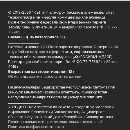
© 2019-2026 “KizilTan” электрон басмасы элемтә, мәгълүмат
технологияләре һәм киңкүләм коммуникацияләр өлкәсендә
күзәтчелек буенча федераль хезмәт тарафыннан теркәлгән.
Теркәлү саны: 2019 елның 24 маендагы Эл сериясе № ФС 77-
75682.
Басманы
ң яшь к
атегориясе
12+
___________________
Сетевое издание «KizilTan» зарегистрировано Федеральной
службой по надзору в сфере связи, информационных
технологий и массовых коммуникаций (РОСКОМНАДЗОР)
Регистрационный номер: серия Эл № ФС 77-75682 от 24 мая
2019 г.
Возрастная категория издания 12+
Об использовании персональных данных
Гамәлгә куючылары: Башкортстан Республикасы Матбугат һәм
киңкүләм мәгълүмат чаралары агентлыгы, «Башкортстан
Республикасы» нәшрият йорты акционерлык җәмгыяте.
____________________
УЧРЕДИТЕЛИ: Агентство по печати и средствам массовой
информации Республики Башкортостан, Акционерное
общество Издательский дом «Республика Башкортостан».
Правила применения рекомендательных технологий
Политика конфиденциальности