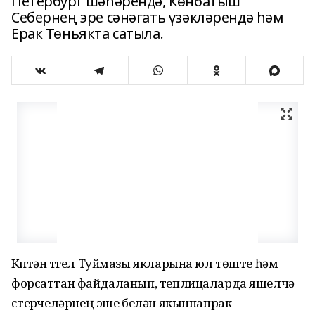
Петербург шәһәрендә, Көнбатыш
Себернең эре сәнәгать үзәкләрендә һәм
Ерак Төньякта сатыла.
Күптән түгел Туймазы якларына юл төште һәм
форсаттан файдаланып, теплицаларда яшелчә
үстерүчеләрнең эше белән якыннанрак