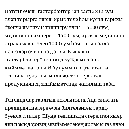
Патент өчен “гастарбайтер” ай саен 2832 сум
түләп торырга тиеш. Урыс теле һәм Русия тарихы
буенча имтихан тапшыру өчен — 5000 сум,
медицина тикшерүе — 1500 сум, ирекле медицина
страховкасы өчен 1000 сум һәм тагын әллә
нәрсәләр өчен түлә дә түлә! Кыскасы,
“гастарбайтер” теплица хуҗасына бик
кыйммәткә төшә. Ә бу сумма соңгы исәптә
теплица хуҗалыгында җитеш­терелгән
продукциянең үзкыйммә­тендә чагылыш таба.
Теплицалар газ ягып җылытыла. Аңа сәнәгать
предприятиеләре өчен билгеләнгән тариф
буенча түлиләр. Шуңа теплицада үстерелгән кыяр
яки помидорның үзкыйммәтенең яртысы газ өчен