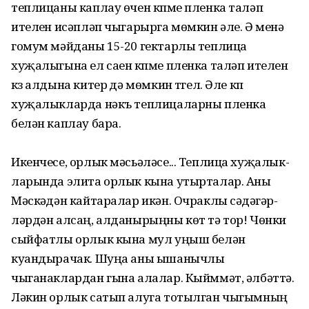
теплицаны каплау өчен күпме пленка таләп
ителүен исәпләп чыгарырга мөмкин әле. Ә менә
гомум мәйданы 15-20 гектарлы теплица
хуҗалыгына ел саен күпме пленка таләп ителүен
күз алдына китерү дә мөмкин түгел. Әле күп
хуҗалыкларда нәкъ теплицаларны пленка
белән каплау бара.
Икенчесе, орлык мәсьә­ләсе... Теплица хуҗалык­
ла­рында элита орлык кына утырталар. Аны
Мәскәүдән кайта­ралар икән. Очраклы сәүдә­гәр­
ләрдән алсаң, ал­данырыңны көт тә тор! Чөнки
сыйфатлы орлык кына мул уңыш белән
куандырачак. Шуңа аны ышанычлы
чыганаклардан гына алалар. Кыйммәт, әлбәттә.
Ләкин орлык сатып алуга тотыл­ган чыгымның