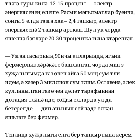
түләүгә туры килә. 12-15 процент — электр
энергиясенең өлеше. Рәсми мәгълүматлар буенча,
соңгы 5 елда газга хак – 2,4 тапкыр, электр
энергиясенә 2 тапкыр арткан. Шул ук чорда
яшелчә бәяләре 20-30 процентка гына күтәрелгән.
— Узган гасырның 90нчы елларында, ягъни
фермерлык хәрәкәте башланган чорда мин үз
хуҗа­лы­гымда газ өчен айга 50 мең сум түли
идем, ә хәзер 3 миллион сум түлим. Өстәвенә, элек
кулланылган газ өчен дәүләт тарафыннан
дотация түләнә иде, соңгы елларда ул да
бетерелде, — дип ачынып сөйләде өлкән
яшьтәге бер фермер.
Теплица хуҗалыгы елга бер тапкыр гына керем