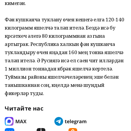
кимегән.
Фән кушканча туклану өчен кешегә елга 120-140
килограмм яшелчә таләп ителә. Бездә исә бу
күрсәткеч әлегә 80 килограммнан аз гына
артыграк. Республика халкын фән кушканча
тукландыру өчен яңадан 160 мең тонна яшелчә
таләп ителә. Ә Русиягә исә ел саен чит илләрдән
1 миллион тоннадан күбрәк яшелчә кертелә.
Туймазы районы яшелчә­челә­ренең эше белән
танышканнан соң, күңелдә менә шундый
фикерләр туды.
Читайте нас