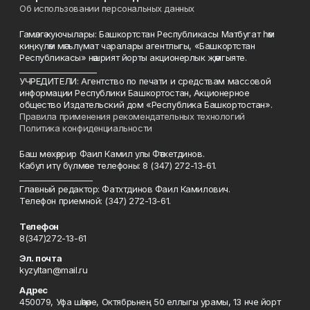
Об использовании персональных данных
Гамәлгә куючылары: Башкортстан Республикасы Матбугат һәм
киңкүләм мәгълүмат чаралары агентлыгы, «Башкортстан
Республикасы» нәшрият йорты акционерлык җәмгыяте.
____________________
УЧРЕДИТЕЛИ: Агентство по печати и средствам массовой
информации Республики Башкортостан, Акционерное
общество Издательский дом «Республика Башкортостан».
Правила применения рекомендательных технологий
Политика конфиденциальности
Баш мөхәррир Фаил Камил улы Фәтхетдинов.
Кабул итү бүлмәсе телефоны: 8 (347) 272-13-61.
___________________
Главный редактор: Фатхтдинов Фаил Камилович.
Телефон приемной: (347) 272-13-61.
Телефон
8(347)272-13-61
Эл. почта
kyzyltan@mail.ru
Адрес
450079, Уфа шәһәре, Октябрьнең 50 еллыгы урамы, 13 нче йорт