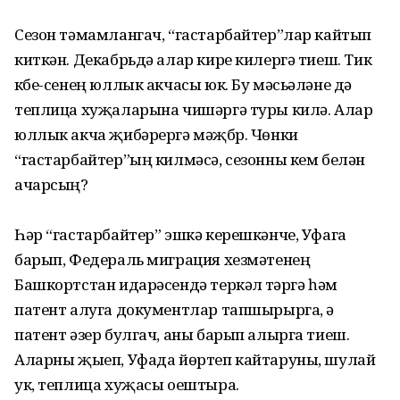
Сезон тәмамлангач, “гастарбайтер”лар кайтып
киткән. Декабрьдә алар кире килергә тиеш. Тик
күбе-сенең юллык акчасы юк. Бу мәсьәләне дә
теплица хуҗаларына чишәргә туры килә. Алар
юллык акча җибәрергә мәҗбүр. Чөнки
“гастарбайтер”ың кил­мәсә, сезонны кем белән
ачарсың?
Һәр “гастарбайтер” эшкә кереш­кәнче, Уфага
барып, Федераль миграция хезмәтенең
Башкортстан ида­рәсендә теркәлү үтәргә һәм
патент алуга документлар тапшырырга, ә
патент әзер булгач, аны барып алырга тиеш.
Аларны җыеп, Уфада йөртеп кайтаруны, шулай
ук, теплица хуҗасы оештыра.