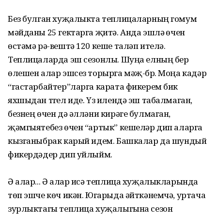
Без булган хуҗалыкта теплица­ларның гомум
мәйданы 25 гектарга җи­тә. Анда эшләү өчен
өстәмә рә-вештә 120 кеше таләп ителә.
Теплицаларда эш сезонлы. Шуңа елның бер
өлешен алар эшсез торырга мәҗ-бүр. Моңа кадәр
“гастарбайтер”ларга карата фикерем бик
яхшыдан түгел иде. Үз илендә эш табалмаган,
безнең өчен дә әлләни кирәге булмаган,
җәмгыятебез өчен “артык” кешеләр дип аларга
кызганыбрак карый идем. Башкалар да шундый
фикердәдер дип уйлыйм.
Ә алар... Ә алар исә теплица хуҗа­лыкларында
төп эшче көч икән. Югарыда әйткәнемчә, уртача
зурлыктагы теплица хуҗалыгына сезон