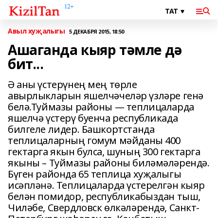
Авыл хуҗалыгы
5 ДЕКАБРЯ 2015, 18:50
Ашаганда кыяр тәмле дә
бит...
Ә аны үстерүнең мең төрле
авырлыкларын яшелчәчеләр үзләре генә
белә.Туймазы районы — теплицаларда
яшелчә үстерү буенча республикада
билгеле лидер. Башкортстанда
теплицаларның гомум мәйданы 400
гектарга якын булса, шуның 300 гектарга
якыны – Туймазы районы биләмә­ләрендә.
Бүген районда 65 теплица хуҗалыгы
исәпләнә. Теплицаларда үстерелгән кыяр
белән помидор, республикабыздан тыш,
Чиләбе, Свердловск өлкәләрендә, Санкт-