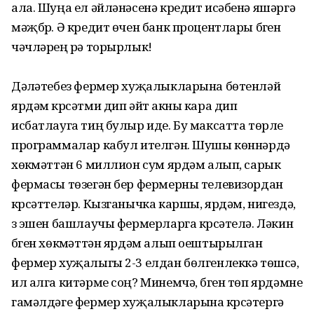
ала. Шуңа ел әйләнәсенә кредит исәбенә яшәргә
мәҗбүр. Ә кредит өчен банк процентлары бүген
чәчләрең үрә торырлык!
Дәүләтебез фермер хуҗалык­ларына бөтенләй
ярдәм күрсәтми дип әйтү акны кара дип
исбатлауга тиң булыр иде. Бу максатта төрле
программалар кабул ителгән. Шушы көннәрдә
хөкүмәттән 6 миллион сум ярдәм алып, сарык
фермасы төзегән бер фермерны телевизордан
күрсәт­теләр. Кызганычка каршы, ярдәм, нигездә,
үз эшен башлаучы фермер­лар­га күрсәтелә. Ләкин
бүген хөкүмәт­тән ярдәм алып оештырылган
фермер хуҗалыгы 2-3 елдан бөлгенлеккә төшсә,
ил алга китәрме соң? Минемчә, бүген төп ярдәмне
гамәлдәге фермер хуҗалыкларына күрсәтергә