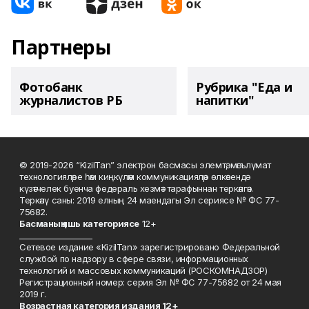
Партнеры
Фотобанк
Рубрика "Еда и
журналистов РБ
напитки"
© 2019-2026 “KizilTan” электрон басмасы элемтә, мәгълүмат
технологияләре һәм киңкүләм коммуникацияләр өлкәсендә
күзәтчелек буенча федераль хезмәт тарафыннан теркәлгән.
Теркәлү саны: 2019 елның 24 маендагы Эл сериясе № ФС 77-
75682.
Басманы
ң яшь к
атегориясе
12+
___________________
Сетевое издание «KizilTan» зарегистрировано Федеральной
службой по надзору в сфере связи, информационных
технологий и массовых коммуникаций (РОСКОМНАДЗОР)
Регистрационный номер: серия Эл № ФС 77-75682 от 24 мая
2019 г.
Возрастная категория издания 12+