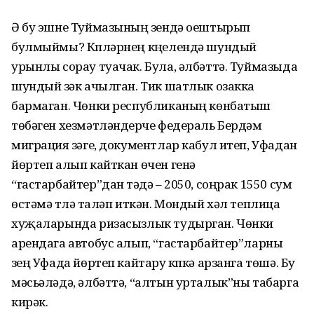
Ә бу эшне Туймазының үзендә оештырып
булмыймы? Күпләрнең күңелендә шундый
урынлы сорау туачак. Була, әлбәттә. Туймазыда
шундый үзәк ачылган. Тик шатлык озакка
бармаган. Чөнки республиканың көнбатыш
төбәген хезмәтләндерүче федераль Бердәм
миграция үзәге, документлар кабул итеп, Уфадан
йөртеп алып кайткан өчен генә
“гастарбайтер”дан тәүдә – 2050, соңрак 1550 сум
өстәмә түләү таләп иткән. Мондый хәл теплица
хуҗаларында ризасызлык тудырган. Чөнки
арендага автобус алып, “гастарбайтер”ларны
үзең Уфада йөртеп кайтару күпкә арзанга төшә. Бу
мәсьәләдә, әлбәттә, “алтын урталык”ны табарга
кирәк.