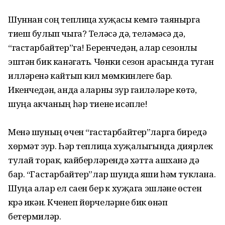
Шуннан соң теплица хуҗасы кемгә таянырга
тиеш булып чыга? Теләсә дә, теләмәсә дә,
“гастарбайтер”га! Беренчедән, алар сезонлы
эштән бик канәгать. Чөнки сезон арасында туган
илләренә кайтып килү мөмкинлеге бар.
Икенчедән, анда аларны зур гаи­лә­ләре көтә,
шуңа акчаның һәр тиене исәпле!
Менә шуның өчен “гастар­бай­тер”ларга биредә
хөрмәт зур. Һәр теплица хуҗалыгында диярлек
тулай торак, кайберләрендә хәтта ашханә дә
бар. “Гастарбайтер”лар шунда яши һәм туклана.
Шуңа алар ел саен бер үк хуҗага эшләүне өстен
күрә икән. Күченеп йөрүчеләрне бик өнәп
бетермиләр.