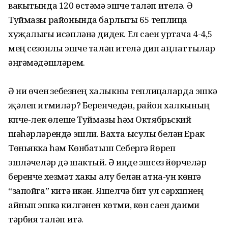
вакытында 120 өстәмә эшче таләп ителә. Ә
Туймазы районында барлыгы 65 теплица
хуҗалыгы исәпләнә дидек. Ел саен уртача 4-4,5
мең сезонлы эшче таләп ителә дип аңлат­тылар
әңгәмәдәшләрем.
Ә ни өчен үзебезнең халыкны теплицаларда эшкә
җәлеп итмиләр? Беренчедән, район халкының
күпче-лек өлеше Туймазы һәм Октябрьский
шәһәрләрендә эшли. Вахта ысулы белән Ерак
Төньякка һәм Көнбатыш Себергә йөреп
эшләүчеләр дә шактый. Ә инде эшсез йөрүчеләр
беренче хезмәт хакы алу белән атна-ун көнгә
“запойга” китә икән. Яшелчә бит ул сәрхүшнең
айнып эшкә килгә­нен көтми, көн саен даими
тәрбия таләп итә.