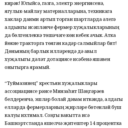
кирәк! Югыйсә, газга, электр энергиясенә,
ягулык-майлау материалларына, техникага
хаклар даими артып торган шартларда әлегә
алдынгы исәпләнүче фермер хуҗалыкларының
да бөлген­леккә төшәчәге көн кебек ачык. Атка
йөкне тракторга төягән кадәр салмый­лар бит!
Дөньяның барлык илләрендә дә авыл
хуҗалыгы дәүләт дотациясе исәбенә яшәвен
онытырга ярамый.
“Туймазинец” крестьян хуҗалык­лары
ассоциациясе рәисе Минзаһит Шәңгәрәев
белдерүенчә, эшләр болай дәвам иткәндә, алдагы
елларда фер­мерларның җирләре бөтенләй буш
калуы ихтимал. Соңгы вакытта исә
Башкортстанда яшелчә җитештерү 14 процентка