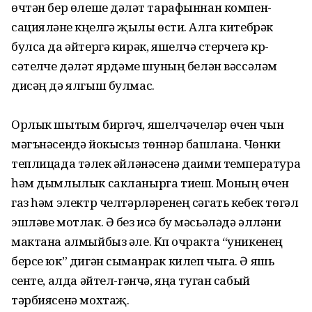
өчтән бер өлеше дәүләт тарафыннан компен­
сацияләнүе күңелгә җылы өсти. Алга китебрәк
булса да әйтергә кирәк, яшелчә үстерүчегә күр­
сәтелүче дәүләт ярдәме шуның белән вәссәләм
дисәң дә ялгыш булмас.
Орлык шытым биргәч, яшелчә­челәр өчен чын
мәгънәсендә йокысыз төннәр башлана. Чөнки
теплицада тәүлек әйләнәсенә даими температура
һәм дымлылык сакланырга тиеш. Моның өчен
газ һәм электр челтәрлә­ренең сәгать кебек төгәл
эшләве мотлак. Ә без исә бу мәсьәләдә әлләни
мактана алмыйбыз әле. Күп очракта “уникенең
берсе юк” дигән сыманрак килеп чыга. Ә яшь
үсенте, алда әйтел-гәнчә, яңа туган сабый
тәрбиясенә мохтаҗ.