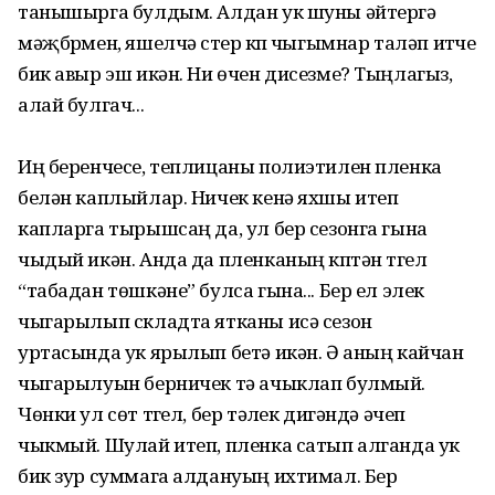
танышырга булдым. Алдан ук шуны әйтергә
мәҗбүрмен, яшелчә үстерү күп чыгымнар таләп итүче
бик авыр эш икән. Ни өчен дисезме? Тыңлагыз,
алай булгач...
Иң беренчесе, теплицаны полиэтилен пленка
белән каплыйлар. Ничек кенә яхшы итеп
капларга тырышсаң да, ул бер сезонга гына
чыдый икән. Анда да пленканың күптән түгел
“табадан төшкәне” булса гына... Бер ел элек
чыгарылып складта ятканы исә сезон
уртасында ук ярылып бетә икән. Ә аның кайчан
чыгарылуын берничек тә ачыклап булмый.
Чөнки ул сөт түгел, бер тәүлек дигәндә әчеп
чыкмый. Шулай итеп, пленка сатып алганда ук
бик зур суммага алдануың ихтимал. Бер